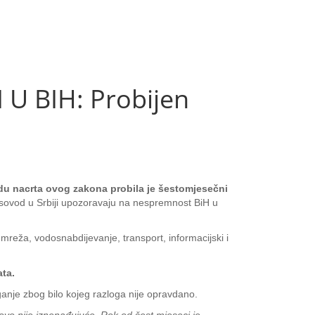
U BIH: Probijen
adu nacrta ovog zakona probila je šestomjesečni
gasovod u Srbiji upozoravaju na nespremnost BiH u
 mreža, vodosnabdijevanje, transport, informacijski i
ata.
ganje zbog bilo kojeg razloga nije opravdano.