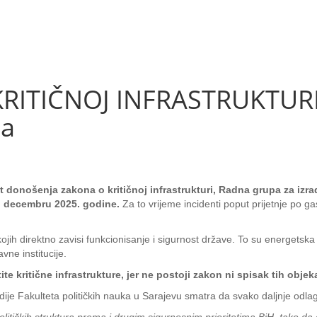
ITIČNOJ INFRASTRUKTURI 
sa
 donošenja zakona o kritičnoj infrastrukturi, Radna grupa za izr
š u decembru 2025. godine.
Za to vrijeme incidenti poput prijetnje po 
 kojih direktno zavisi funkcionisanje i sigurnost države. To su energetska
avne institucije.
e kritične infrastrukture, jer ne postoji zakon ni spisak tih objek
ije Fakulteta političkih nauka u Sarajevu smatra da svako daljnje odla