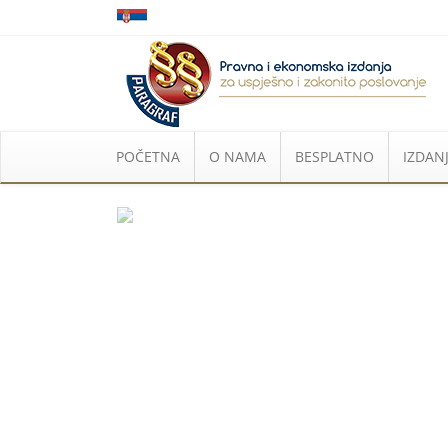
POČETNA
O NAMA
BESPLATNO
IZDANJ