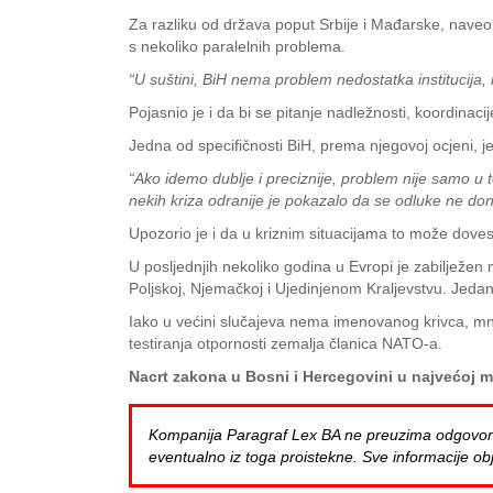
Za razliku od država poput Srbije i Mađarske, naveo 
s nekoliko paralelnih problema.
“U suštini, BiH nema problem nedostatka institucija
Pojasnio je i da bi se pitanje nadležnosti, koordinacij
Jedna od specifičnosti BiH, prema njegovoj ocjeni, je
“Ako idemo dublje i preciznije, problem nije samo u tom
nekih kriza odranije je pokazalo da se odluke ne don
Upozorio je i da u kriznim situacijama to može dovest
U posljednjih nekoliko godina u Evropi je zabilježen 
Poljskoj, Njemačkoj i Ujedinjenom Kraljevstvu. Jed
Iako u većini slučajeva nema imenovanog krivca, mno
testiranja otpornosti zemalja članica NATO-a.
Nacrt zakona u Bosni i Hercegovini u najvećoj mo
Kompanija Paragraf Lex BA ne preuzima odgovornost 
eventualno iz toga proistekne. Sve informacije obj