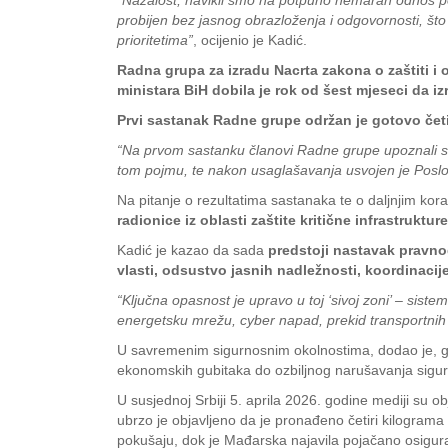
“Nažalost, navikli smo na potpuno nemaran odnos pol
probijen bez jasnog obrazloženja i odgovornosti, što 
prioritetima”
, ocijenio je Kadić.
Radna grupa za izradu Nacrta zakona o zaštiti i 
ministara BiH dobila je rok od šest mjeseci da iz
Prvi sastanak Radne grupe održan je gotovo četi
“Na prvom sastanku članovi Radne grupe upoznali su s
tom pojmu, te nakon usaglašavanja usvojen je Posl
Na pitanje o rezultatima sastanaka te o daljnjim kor
radionice iz oblasti zaštite kritične infrastrukture
Kadić je kazao da sada
predstoji nastavak pravnog
vlasti, odsustvo jasnih nadležnosti, koordinacij
“Ključna opasnost je upravo u toj ‘sivoj zoni’ – sist
energetsku mrežu, cyber napad, prekid transportnih t
U savremenim sigurnosnim okolnostima, dodao je, g
ekonomskih gubitaka do ozbiljnog narušavanja sigur
U susjednoj Srbiji 5. aprila 2026. godine mediji su ob
ubrzo je objavljeno da je pronađeno četiri kilograma e
pokušaju, dok je Mađarska najavila pojačano osigura