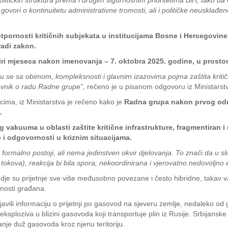
itičkih struktura prema i drugim sigurnosnim prioritetima BiH, tako da 
govori o kontinuitetu administrativne tromosti, ali i političke neusklađ
otpornosti kritičnih subjekata u institucijama Bosne i Hercegovin
radi zakon.
ri mjeseca nakon imenovanja – 7. oktobra 2025. godine, u prostor
e sa obimom, kompleksnosti i glavnim izazovima pojma zaštita kritične i
ovnik o radu Radne grupe”,
rečeno je u pisanom odgovoru iz Ministarstv
acima, iz Ministarstva je rečeno kako je
Radna grupa nakon prvog održ
.
 vakuuma u oblasti zaštite kritične infrastrukture, fragmentiran i
e i odgovornosti u kriznim situacijama.
em formalno postoji, ali nema jedinstven okvir djelovanja. To znači da u 
okova), reakcija bi bila spora, nekoordinirana i vjerovatno nedovoljno 
dje su prijetnje sve više međusobno povezane i često hibridne, takav
nosti građana.
javili informaciju o prijetnji po gasovod na sjeveru zemlje, nedaleko od 
ksploziva u blizini gasovoda koji transportuje plin iz Rusije. Srbijanske v
nje duž gasovoda kroz njenu teritoriju.