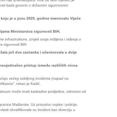
ovo nije iznenađujuće. Rok od šest mjeseci je
enosti kada govorio o državnim sigurnosnim
e koju je u junu 2025. godine imenovalo Vijeće
ijama Ministarstva sigurnosti BiH.
nfrastrukture, iznijeli svoja mišljena i viđenja o
a sigurnosti BiH.
ala još dva sastanka i učestvovala u dvije
 neujednačen pristup između različitih nivoa
slučaju većeg ozbiljnog incidenta (napad na
efikasna”
, rekao je Kadić.
 vakuum može imati kaskadne posljedice, odnosno od
granice Mađarske. Uz prisustvo vojske i policije,
lasti okvalifikovale su incident kao diverziju u