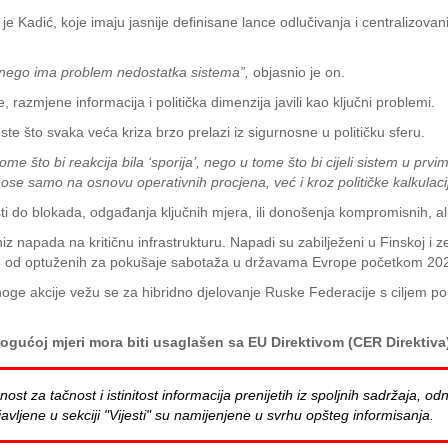
je Kadić, koje imaju jasnije definisane lance odlučivanja i centralizova
, nego ima problem nedostatka sistema”,
objasnio je on.
e, razmjene informacija i politička dimenzija javili kao ključni problemi.
ste što svaka veća kriza brzo prelazi iz sigurnosne u političku sferu.
e što bi reakcija bila ‘sporija’, nego u tome što bi cijeli sistem u prvim
ose samo na osnovu operativnih procjena, već i kroz političke kalkulac
i do blokada, odgađanja ključnih mjera, ili donošenja kompromisnih, ali
niz napada na kritičnu infrastrukturu. Napadi su zabilježeni u Finskoj i 
an od optuženih za pokušaje sabotaža u državama Evrope početkom 2025.
ge akcije vežu se za hibridno djelovanje Ruske Federacije s ciljem po
gućoj mjeri mora biti usaglašen sa EU Direktivom (CER Direktiva)
za tačnost i istinitost informacija prenijetih iz spoljnih sadržaja, odn
avljene u sekciji "Vijesti" su namijenjene u svrhu opšteg informisanja.