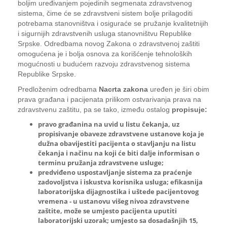
boljim uređivanjem pojedinih segmenata zdravstvenog
sistema, čime će se zdravstveni sistem bolje prilagoditi
potrebama stanovništva i osiguraće se pružanje kvalitetnijih
i sigurnijih zdravstvenih usluga stanovništvu Republike
Srpske. Odredbama novog Zakona o zdravstvenoj zaštiti
omogućena je i bolja osnova za korišćenje tehnoloških
mogućnosti u budućem razvoju zdravstvenog sistema
Republike Srpske.
Predloženim odredbama
Nacrta zakona
uređen je širi obim
prava građana i pacijenata prilikom ostvarivanja prava na
zdravstvenu zaštitu, pa se tako, između ostalog
propisuje:
pravo građanina na uvid u listu čekanja, uz
propisivanje obaveze zdravstvene ustanove koja je
dužna obavijestiti pacijenta o stavljanju na listu
čekanja i načinu na koji će biti dalje informisan o
terminu pružanja zdravstvene usluge;
predviđeno uspostavljanje sistema za praćenje
zadovoljstva i iskustva korisnika usluga; efikasnija
laboratorijska dijagnostika i uštede pacijentovog
vremena - u ustanovu višeg nivoa zdravstvene
zaštite, može se umjesto pacijenta uputiti
laboratorijski uzorak; umjesto sa dosadašnjih 15,