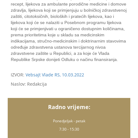
recept, lijekova za ambulante porodične medicine i domove
zdravlja, lijekova koji se primjenjuju u bolničkoj zdravstvenoj
zaštiti, citotoksičnih, bioloških i pratećih lijekova, kao i
lijekova koji će se nalaziti u Posebnom programu lijekova
koji će se primjenjivati u ograničeno dostupnim količinama,
prema prioritetima koje u skladu sa medicinskim
indikacijama, stručno-medicinskim i doktrinarnim stavovima
određuje zdravstvena ustanova tercijarnog nivoa
zdravstvene zaštite u Republici, a za koje će Vlada
Republike Srpske donijeti Odluku o načinu finansiranja.
IZVOR:
Vebsajt Vlade RS, 10.03.2022
Naslov: Redakcija
Radno vrijeme:
Ponedjeljak - petak
7:30 - 15:30