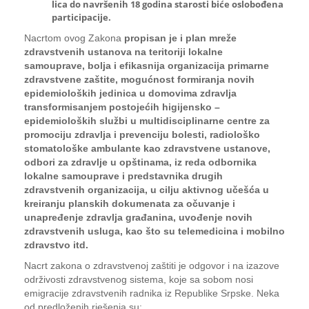
lica do navršenih 18 godina starosti biće oslobođena
participacije.
Nacrtom ovog Zakona
propisan je i plan mreže
zdravstvenih ustanova na teritoriji lokalne
samouprave, bolja i efikasnija organizacija primarne
zdravstvene zaštite, mogućnost formiranja novih
epidemioloških jedinica u domovima zdravlja
transformisanjem postojećih higijensko –
epidemioloških službi u multidisciplinarne centre za
promociju zdravlja i prevenciju bolesti, radiološko
stomatološke ambulante kao zdravstvene ustanove,
odbori za zdravlje u opštinama, iz reda odbornika
lokalne samouprave i predstavnika drugih
zdravstvenih organizacija, u cilju aktivnog učešća u
kreiranju planskih dokumenata za očuvanje i
unapređenje zdravlja građanina, uvođenje novih
zdravstvenih usluga, kao što su telemedicina i mobilno
zdravstvo itd.
Nacrt zakona o zdravstvenoj zaštiti je odgovor i na izazove
održivosti zdravstvenog sistema, koje sa sobom nosi
emigracije zdravstvenih radnika iz Republike Srpske. Neka
od predloženih rješenja su: