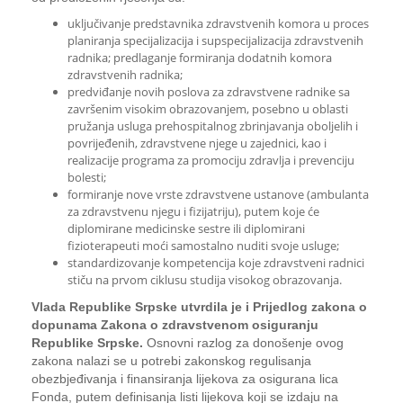
uključivanje predstavnika zdravstvenih komora u proces
planiranja specijalizacija i supspecijalizacija zdravstvenih
radnika; predlaganje formiranja dodatnih komora
zdravstvenih radnika;
predviđanje novih poslova za zdravstvene radnike sa
završenim visokim obrazovanjem, posebno u oblasti
pružanja usluga prehospitalnog zbrinjavanja oboljelih i
povrijeđenih, zdravstvene njege u zajednici, kao i
realizacije programa za promociju zdravlja i prevenciju
bolesti;
formiranje nove vrste zdravstvene ustanove (ambulanta
za zdravstvenu njegu i fizijatriju), putem koje će
diplomirane medicinske sestre ili diplomirani
fizioterapeuti moći samostalno nuditi svoje usluge;
standardizovanje kompetencija koje zdravstveni radnici
stiču na prvom ciklusu studija visokog obrazovanja.
Vlada Republike Srpske utvrdila je i Prijedlog zakona o
dopunama Zakona o zdravstvenom osiguranju
Republike Srpske.
Osnovni razlog za donošenje ovog
zakona nalazi se u potrebi zakonskog regulisanja
obezbjeđivanja i finansiranja lijekova za osigurana lica
Fonda, putem definisanja listi lijekova koji se izdaju na