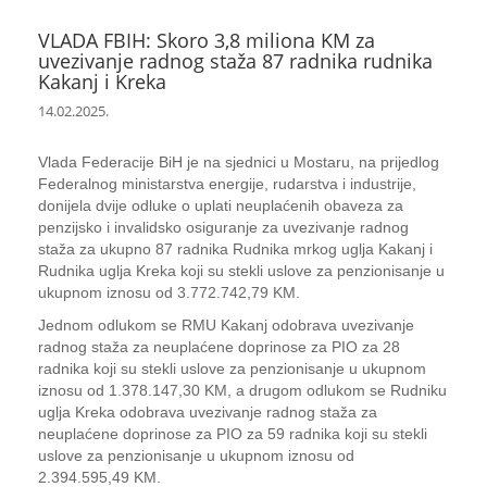
VLADA FBIH: Skoro 3,8 miliona KM za
uvezivanje radnog staža 87 radnika rudnika
Kakanj i Kreka
14.02.2025.
Vlada Federacije BiH je na sjednici u Mostaru, na prijedlog
Federalnog ministarstva energije, rudarstva i industrije,
donijela dvije odluke o uplati neuplaćenih obaveza za
penzijsko i invalidsko osiguranje za uvezivanje radnog
staža za ukupno 87 radnika Rudnika mrkog uglja Kakanj i
Rudnika uglja Kreka koji su stekli uslove za penzionisanje u
ukupnom iznosu od 3.772.742,79 KM.
Jednom odlukom se RMU Kakanj odobrava uvezivanje
radnog staža za neuplaćene doprinose za PIO za 28
radnika koji su stekli uslove za penzionisanje u ukupnom
iznosu od 1.378.147,30 KM, a drugom odlukom se Rudniku
uglja Kreka odobrava uvezivanje radnog staža za
neuplaćene doprinose za PIO za 59 radnika koji su stekli
uslove za penzionisanje u ukupnom iznosu od
2.394.595,49 KM.