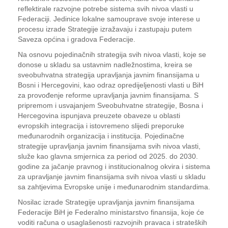
reflektirale razvojne potrebe sistema svih nivoa vlasti u
Federaciji. Jedinice lokalne samouprave svoje interese u
procesu izrade Strategije izražavaju i zastupaju putem
Saveza općina i gradova Federacije.
Na osnovu pojedinačnih strategija svih nivoa vlasti, koje se
donose u skladu sa ustavnim nadležnostima, kreira se
sveobuhvatna strategija upravljanja javnim finansijama u
Bosni i Hercegovini, kao odraz opredijeljenosti vlasti u BiH
za provođenje reforme upravljanja javnim finansijama. S
pripremom i usvajanjem Sveobuhvatne strategije, Bosna i
Hercegovina ispunjava preuzete obaveze u oblasti
evropskih integracija i istovremeno slijedi preporuke
međunarodnih organizacija i institucija. Pojedinačne
strategije upravljanja javnim finansijama svih nivoa vlasti,
služe kao glavna smjernica za period od 2025. do 2030.
godine za jačanje pravnog i institucionalnog okvira i sistema
za upravljanje javnim finansijama svih nivoa vlasti u skladu
sa zahtjevima Evropske unije i međunarodnim standardima.
Nosilac izrade Strategije upravljanja javnim finansijama
Federacije BiH je Federalno ministarstvo finansija, koje će
voditi računa o usaglašenosti razvojnih pravaca i strateških