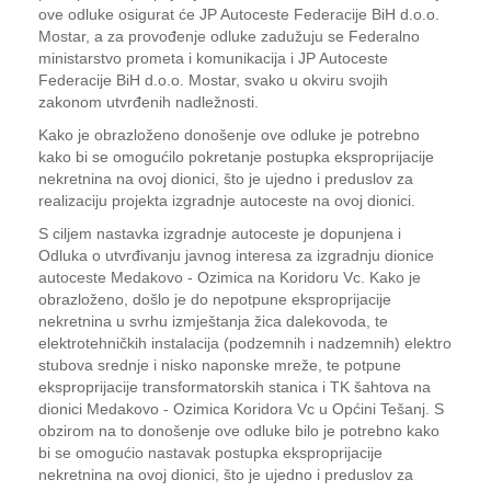
ove odluke osigurat će JP Autoceste Federacije BiH d.o.o.
Mostar, a za provođenje odluke zadužuju se Federalno
ministarstvo prometa i komunikacija i JP Autoceste
Federacije BiH d.o.o. Mostar, svako u okviru svojih
zakonom utvrđenih nadležnosti.
Kako je obrazloženo donošenje ove odluke je potrebno
kako bi se omogućilo pokretanje postupka eksproprijacije
nekretnina na ovoj dionici, što je ujedno i preduslov za
realizaciju projekta izgradnje autoceste na ovoj dionici.
S ciljem nastavka izgradnje autoceste je dopunjena i
Odluka o utvrđivanju javnog interesa za izgradnju dionice
autoceste Medakovo - Ozimica na Koridoru Vc. Kako je
obrazloženo, došlo je do nepotpune eksproprijacije
nekretnina u svrhu izmještanja žica dalekovoda, te
elektrotehničkih instalacija (podzemnih i nadzemnih) elektro
stubova srednje i nisko naponske mreže, te potpune
eksproprijacije transformatorskih stanica i TK šahtova na
dionici Medakovo - Ozimica Koridora Vc u Općini Tešanj. S
obzirom na to donošenje ove odluke bilo je potrebno kako
bi se omogućio nastavak postupka eksproprijacije
nekretnina na ovoj dionici, što je ujedno i preduslov za