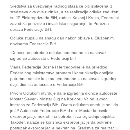
Sredstva za uvezivanje radnog staža će biti isplaćena iz
sredstava ova dva rudnika, a za realizacije odluka zaduženi
su JP Elektroprivreda BiH, rudnici Kakanj i Kreka, Federalni
zavod za penzijsko i invalidsko osiguranje, te Porezna
uprava Federacije BiH.
Odluke stupaju na snagu dan nakon objave u Službenim
novinama Federacije BiH.
Donesene potrebne odluke neophodne za nastavak
izgradnje autoceste u Federaciji BiH
Vlada Federacije Bosne i Hercegovine je na prijedlog
Federalnog ministarstva prometa i komunikacija donijela
potrebne odluke koje su neophodne za nastavak izgradnje
dvije dionica autoceste u Federacije BiH.
Prvom Odlukom utvrđuje da je izgradnja dionice autoceste
Mostar Sjever - Mostar Jug na Koridoru Vc od javnog
interesa za Federaciju BiH. Ovom odlukom utvrđuje se i da
je JP Autoceste Federacije BiH d.o.o. Mostar korisnik
eksproprijacije nekretnina potrebnih za izgradnju objekta.
Također, nalaže se korisniku eksproprijacije da pokrene
postupak eksproprijacije nekretnina. Sredstva za realizaciju