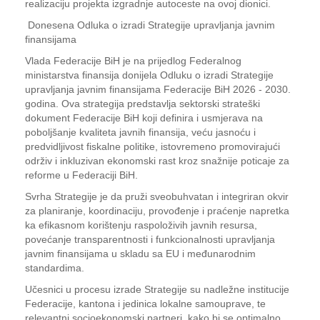
realizaciju projekta izgradnje autoceste na ovoj dionici.
Donesena Odluka o izradi Strategije upravljanja javnim
finansijama
Vlada Federacije BiH je na prijedlog Federalnog
ministarstva finansija donijela Odluku o izradi Strategije
upravljanja javnim finansijama Federacije BiH 2026 - 2030.
godina. Ova strategija predstavlja sektorski strateški
dokument Federacije BiH koji definira i usmjerava na
poboljšanje kvaliteta javnih finansija, veću jasnoću i
predvidljivost fiskalne politike, istovremeno promovirajući
održiv i inkluzivan ekonomski rast kroz snažnije poticaje za
reforme u Federaciji BiH.
Svrha Strategije je da pruži sveobuhvatan i integriran okvir
za planiranje, koordinaciju, provođenje i praćenje napretka
ka efikasnom korištenju raspoloživih javnih resursa,
povećanje transparentnosti i funkcionalnosti upravljanja
javnim finansijama u skladu sa EU i međunarodnim
standardima.
Učesnici u procesu izrade Strategije su nadležne institucije
Federacije, kantona i jedinica lokalne samouprave, te
relevantni socioekonomski partneri, kako bi se optimalno