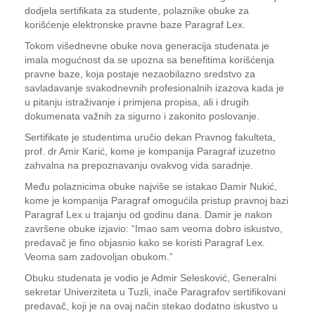
dodjela sertifikata za studente, polaznike obuke za
korišćenje elektronske pravne baze Paragraf Lex.
Tokom višednevne obuke nova generacija studenata je
imala mogućnost da se upozna sa benefitima korišćenja
pravne baze, koja postaje nezaobilazno sredstvo za
savladavanje svakodnevnih profesionalnih izazova kada je
u pitanju istraživanje i primjena propisa, ali i drugih
dokumenata važnih za sigurno i zakonito poslovanje.
Sertifikate je studentima uručio dekan Pravnog fakulteta,
prof. dr Amir Karić, kome je kompanija Paragraf izuzetno
zahvalna na prepoznavanju ovakvog vida saradnje.
Među polaznicima obuke najviše se istakao Damir Nukić,
kome je kompanija Paragraf omogućila pristup pravnoj bazi
Paragraf Lex u trajanju od godinu dana. Damir je nakon
završene obuke izjavio: “Imao sam veoma dobro iskustvo,
predavač je fino objasnio kako se koristi Paragraf Lex.
Veoma sam zadovoljan obukom.”
Obuku studenata je vodio je Admir Selesković, Generalni
sekretar Univerziteta u Tuzli, inače Paragrafov sertifikovani
predavač, koji je na ovaj način stekao dodatno iskustvo u