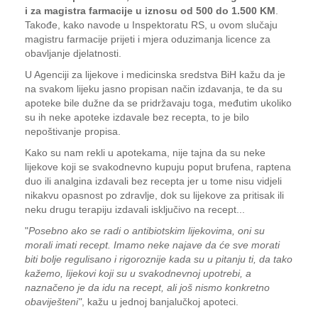
i za magistra farmacije u iznosu od 500 do 1.500 KM
.
Takođe, kako navode u Inspektoratu RS, u ovom slučaju
magistru farmacije prijeti i mjera oduzimanja licence za
obavljanje djelatnosti.
U Agenciji za lijekove i medicinska sredstva BiH kažu da je
na svakom lijeku jasno propisan način izdavanja, te da su
apoteke bile dužne da se pridržavaju toga, međutim ukoliko
su ih neke apoteke izdavale bez recepta, to je bilo
nepoštivanje propisa.
Kako su nam rekli u apotekama, nije tajna da su neke
lijekove koji se svakodnevno kupuju poput brufena, raptena
duo ili analgina izdavali bez recepta jer u tome nisu vidjeli
nikakvu opasnost po zdravlje, dok su lijekove za pritisak ili
neku drugu terapiju izdavali isključivo na recept...
"
Posebno ako se radi o antibiotskim lijekovima, oni su
morali imati recept. Imamo neke najave da će sve morati
biti bolje regulisano i rigoroznije kada su u pitanju ti, da tako
kažemo, lijekovi koji su u svakodnevnoj upotrebi, a
naznačeno je da idu na recept, ali još nismo konkretno
obaviješteni"
, kažu u jednoj banjalučkoj apoteci.