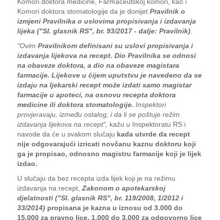
Komori doktora medicine, Farmaceutskoj komori, kao i
Komori doktora stomatologije da je donijet
Pravilnik o
izmjeni Pravilnika o uslovima propisivanja i izdavanja
lijeka ("Sl. glasnik RS", br. 93/2017 - dalje: Pravilnik)
.
"Ovim
Pravilnikom definisani su uslovi propisivanja i
izdavanja lijekova na recept. Dio Pravilnika se odnosi
na obaveze doktora, a dio na obaveze magistara
farmacije. Lijekove u čijem uputstvu je navedeno da se
izdaju na ljekarski recept može izdati samo magistar
farmacije u apoteci, na osnovu recepta doktora
medicine ili doktora stomatologije.
Inspektori
provjeravaju, između ostalog, i da li se poštuje režim
izdavanja lijekova na recept",
kažu u Inspektoratu RS i
navode da će u svakom slučaju
kada utvrde da recept
nije odgovarajući izricati novčanu kaznu doktoru koji
ga je propisao, odnosno magistru farmacije koji je lijek
izdao.
U slučaju da bez recepta izda lijek koji je na režimu
izdavanja na recept,
Zakonom o apotekarskoj
djelatnosti ("Sl. glasnik RS", br. 119/2008, 1/2012 i
33/2014)
propisana je kazna u iznosu od 3.000 do
15.000 za pravno lice, 1.000 do 3.000 za odgovorno lice