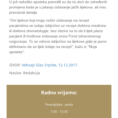
U još nekoliko apoteka potvrdili su da će doći do određenih
promjena kada je u pitanju izdavanje jačih lijekova, ali nisu
precizirali detalje.
"Oni lijekovi koji imaju režim izdavanja na recept
pacijentima se izdaju isključivo uz recept doktora medicine
ili doktora stomatologije, bez obzira na to da li lijek plaća
pacijent ili troškove izdavanja snosi Fond zdravstvenog
osiguranja. To se odnosi isključivo na lijekove gdje je jasno
definisano da se lijek izdaje na recept"
, kažu iz "Moje
apoteke".
IZVOR:
Vebsajt Glas Srpske, 12.12.2017.
Naslov: Redakcija
Radno vrijeme:
Ponedjeljak - petak
7:30 - 15:30