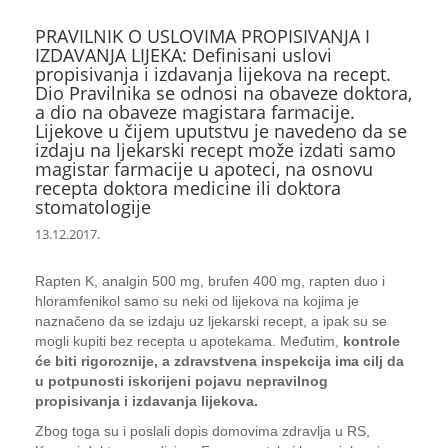
PRAVILNIK O USLOVIMA PROPISIVANJA I
IZDAVANJA LIJEKA: Definisani uslovi
propisivanja i izdavanja lijekova na recept.
Dio Pravilnika se odnosi na obaveze doktora,
a dio na obaveze magistara farmacije.
Lijekove u čijem uputstvu je navedeno da se
izdaju na ljekarski recept može izdati samo
magistar farmacije u apoteci, na osnovu
recepta doktora medicine ili doktora
stomatologije
13.12.2017.
Rapten K, analgin 500 mg, brufen 400 mg, rapten duo i
hloramfenikol samo su neki od lijekova na kojima je
naznačeno da se izdaju uz ljekarski recept, a ipak su se
mogli kupiti bez recepta u apotekama. Međutim,
kontrole
će biti rigoroznije, a zdravstvena inspekcija ima cilj da
u potpunosti iskorijeni pojavu nepravilnog
propisivanja i izdavanja lijekova.
Zbog toga su i poslali dopis domovima zdravlja u RS,