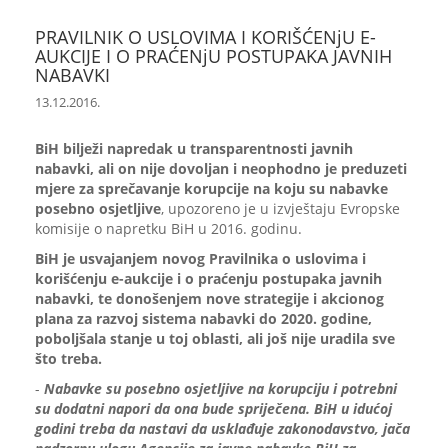
PRAVILNIK O USLOVIMA I KORIŠĆENjU E-
AUKCIJE I O PRAĆENjU POSTUPAKA JAVNIH
NABAVKI
13.12.2016.
BiH bilježi napredak u transparentnosti javnih
nabavki, ali on nije dovoljan i neophodno je preduzeti
mjere za sprečavanje korupcije na koju su nabavke
posebno osjetljive
, upozoreno je u izvještaju Evropske
komisije o napretku BiH u 2016. godinu.
BiH je usvajanjem novog Pravilnika o uslovima i
korišćenju e-aukcije i o praćenju postupaka javnih
nabavki, te donošenjem nove strategije i akcionog
plana za razvoj sistema nabavki do 2020. godine,
poboljšala stanje u toj oblasti, ali još nije uradila sve
što treba.
-
Nabavke su posebno osjetljive na korupciju i potrebni
su dodatni napori da ona bude spriječena. BiH u idućoj
godini treba da nastavi da usklađuje zakonodavstvo, jača