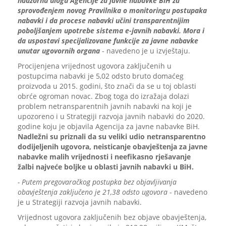
nadzornu ulogu Agencije za javne nabavke BiH za
sprovođenjem novog Pravilnika o monitoringu postupaka
nabavki i da procese nabavki učini transparentnijim
poboljšanjem upotrebe sistema e-javnih nabavki. Mora i
da uspostavi specijalizovane funkcije za javne nabavke
unutar ugovornih organa
- navedeno je u izvještaju.
Procijenjena vrijednost ugovora zaključenih u
postupcima nabavki je 5,02 odsto bruto domaćeg
proizvoda u 2015. godini, što znači da se u toj oblasti
obrće ogroman novac. Zbog toga do izražaja dolazi
problem netransparentnih javnih nabavki na koji je
upozoreno i u Strategiji razvoja javnih nabavki do 2020.
godine koju je objavila Agencija za javne nabavke BiH.
Nadležni su priznali da su veliki udio netransparentno
dodijeljenih ugovora, neisticanje obavještenja za javne
nabavke malih vrijednosti i neefikasno rješavanje
žalbi najveće boljke u oblasti javnih nabavki u BiH.
- Putem pregovaračkog postupka bez objavljivanja
obavještenja zaključeno je 21,38 odsto ugovora
- navedeno
je u Strategiji razvoja javnih nabavki.
Vrijednost ugovora zaključenih bez objave obavještenja,