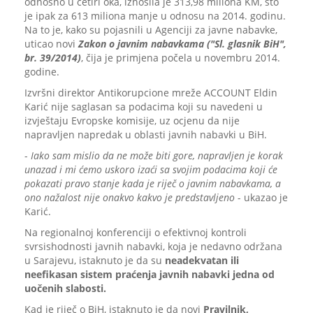
odnosno u četiri oka, iznosila je 313,98 miliona KM, što
je ipak za 613 miliona manje u odnosu na 2014. godinu.
Na to je, kako su pojasnili u Agenciji za javne nabavke,
uticao novi
Zakon o javnim nabavkama ("Sl. glasnik BiH",
br. 39/2014)
, čija je primjena počela u novembru 2014.
godine.
Izvršni direktor Antikorupcione mreže ACCOUNT Eldin
Karić nije saglasan sa podacima koji su navedeni u
izvještaju Evropske komisije, uz ocjenu da nije
napravljen napredak u oblasti javnih nabavki u BiH.
-
Iako sam mislio da ne može biti gore, napravljen je korak
unazad i mi ćemo uskoro izaći sa svojim podacima koji će
pokazati pravo stanje kada je riječ o javnim nabavkama, a
ono nažalost nije onakvo kakvo je predstavljeno
- ukazao je
Karić.
Na regionalnoj konferenciji o efektivnoj kontroli
svrsishodnosti javnih nabavki, koja je nedavno održana
u Sarajevu, istaknuto je da su
neadekvatan ili
neefikasan sistem praćenja javnih nabavki jedna od
uočenih slabosti.
Kad je riječ o BiH, istaknuto je da novi
Pravilnik,