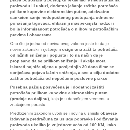
prava potrošača u postupku reklamacije nedostatka na
proizvodu ili usluzi, dodatno jačanje zaštite potrošača
prilikom kupovine elektronskim putem, adekvatno
sankcionisanje nedopuštenog postupanja odnosno
ponašanja trgovaca, efikasniji inaspekcijski nadzor i
bolja informisanost potrošača o njihovim potrošačkim
pravima i obavezama.
Ono što je jedna od novina ovog zakona jeste to da je
novim zakonskim rješenjem
osigurana zaštita potrošača
od lažnih sniženja i popusta i to na način da je
propisano da se prilikom sniženja ili akcije mora
iskazati najniža cijena u posljednjih 30 dana čime se
spriječava pojava lažnih sniženja, a sve u cilju dodatne
zaštite potrošača od nepoštene poslovne prakse
.
Posebna pažnja posvećena je i dodatnoj zaštiti
potrošača prilikom kupovine elektronskim putem
(prodaje na daljinu)
, koja je u današnjem vremenu u
značajnom porastu.
Predloženim zakonom uvodi se i novina u smislu
obaveze
izdavanja predračuna za usluge popravke i održavanja
proizvoda ukoliko je vrijednost veća od 100 KM, kako