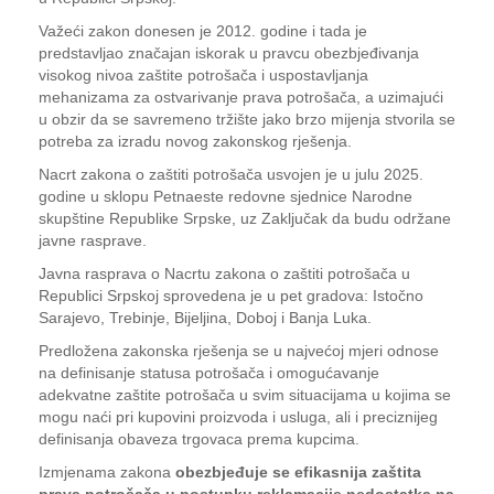
Važeći zakon donesen je 2012. godine i tada je
predstavljao značajan iskorak u pravcu obezbjeđivanja
visokog nivoa zaštite potrošača i uspostavljanja
mehanizama za ostvarivanje prava potrošača, a uzimajući
u obzir da se savremeno tržište jako brzo mijenja stvorila se
potreba za izradu novog zakonskog rješenja.
Nacrt zakona o zaštiti potrošača usvojen je u julu 2025.
godine u sklopu Petnaeste redovne sjednice Narodne
skupštine Republike Srpske, uz Zaključak da budu održane
javne rasprave.
Javna rasprava o Nacrtu zakona o zaštiti potrošača u
Republici Srpskoj sprovedena je u pet gradova: Istočno
Sarajevo, Trebinje, Bijeljina, Doboj i Banja Luka.
Predložena zakonska rješenja se u najvećoj mjeri odnose
na definisanje statusa potrošača i omogućavanje
adekvatne zaštite potrošača u svim situacijama u kojima se
mogu naći pri kupovini proizvoda i usluga, ali i preciznijeg
definisanja obaveza trgovaca prema kupcima.
Izmjenama zakona
obezbjeđuje se efikasnija zaštita