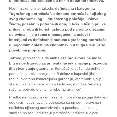
bi potrošač bio zaštićen od nekih dodatnih troškova.
Novim zakonom je, takođe,
definisana i kategorija
“ugroženog potrošača", odnosno potrošača koji zbog
svog ekonomskog ili društvenog položaja, uslova
života, posebnih potreba ili drugih teških ličnih prilika
pribavlja robu ili koristi uslugu pod naročito otežanim
uslovima ili je u tome onemogućen, a uslovi i
kriterijumi za definisanje statusa ugroženog potrošača
u pojedinim oblastima ekonomskih usluga uređuju se
posebnim propisom.
Takođe, propisano je da
ambalaža proizvoda ne može
biti uslov trgovcu za prihvatanje reklamacije proizvoda
ili ostvarivanje garancije
. Potrošač je dužan da prilikom
podnošenja reklamacije priloži dokaz o kupovini (fiskalni
račun, ovjerenu komercijalnu garanciju, otpremnicu, slip, u
slučaju plaćanja bankovnom karticom, izvod sa tekućeg
računa, potvrdu o prijemu robe i priznanicu).
Predloženim zakonskim rješenjem posebna pažnja data je i
edukaciji i upoznavanju potrošača sa njihovim pravima i
načinima njihovog ostvarivanja, a posebnan akcenat je
stavljen na ranu edukaciju potrošača i edukaciju djece