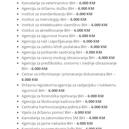
Kancelarija za veterinarstvo BiH –
6.000 KM
Agencija za državnu službu BiH –
6.000 KM
Institut za standardizaciju BiH –
6.000 KM
Institut za metrologiju BiH –
6.000 KM
Institut za intelektualno vlasništvo BiH –
6.000 KM
Institut za akreditovanje BiH –
6.000 KM
Agencija za sigurnost hrane BiH –
6.000 KM
Agencija za rad i zapošljavanje BiH –
6.000 KM
Agencija za zaštitu ličnih podataka BiH –
6.000 KM
Agencija za poštanski saobraćaj BiH –
6.000 KM
Agencija za razvoj visokog obrazovanja BiH –
6.000 KM
Agencija za predškolsko, osnovno i srednje obrazovanje
BiH –
6.000 KM
Centar za informisanje i priznavanje dokumenata BiH –
6.000 KM
Državna regulatorna agencija za radijacijsku i nuklearnu
sigurnost BiH –
6.000 KM
Agencija za forenzička ispitivanja BiH –
6.000 KM
Agencija za školovanje kadrova BiH –
6.000 KM
Centralna harmonizacijska jedinica BiH –
6.000 KM
Vijeće za državnu pomoć BiH –
4.000 KM
Kancelarija za zakonodavstvo SM BiH –
4.000 KM
Agencija za javne nabavke BiH –
4.000 KM
Kancelarija za razmatranje žalbi BiH –
4.000 KM