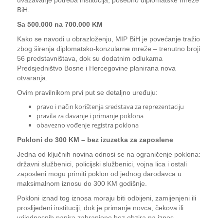
uvažavanje potreba institucija, posebno diplomatske mreže
BiH.
Sa 500.000 na 700.000 KM
Kako se navodi u obrazloženju, MIP BiH je povećanje tražio
zbog širenja diplomatsko-konzularne mreže – trenutno broji
56 predstavništava, dok su dodatnim odlukama
Predsjedništvo Bosne i Hercegovine planirana nova
otvaranja.
Ovim pravilnikom prvi put se detaljno uređuju:
pravo i način korištenja sredstava za reprezentaciju
pravila za davanje i primanje poklona
obavezno vođenje registra poklona
Pokloni do 300 KM – bez izuzetka za zaposlene
Jedna od ključnih novina odnosi se na ograničenje poklona:
državni službenici, policijski službenici, vojna lica i ostali
zaposleni mogu primiti poklon od jednog darodavca u
maksimalnom iznosu do 300 KM godišnje.
Pokloni iznad tog iznosa moraju biti odbijeni, zamijenjeni ili
proslijeđeni instituciji, dok je primanje novca, čekova ili
vrijednosnih papira zabranjeno bez obzira na iznos.