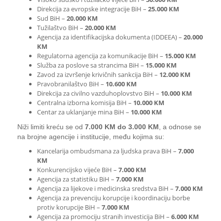
Direkcija za evropske integracije BiH –
25.000 KM
Sud BiH –
20.000 KM
Tužilaštvo BiH –
20.000 KM
Agencija za identifikacijska dokumenta (IDDEEA) –
20.000
KM
Regulatorna agencija za komunikacije BiH –
15.000 KM
Služba za poslove sa strancima BiH –
15.000 KM
Zavod za izvršenje krivičnih sankcija BiH –
12.000 KM
Pravobranilaštvo BiH –
10.600 KM
Direkcija za civilno vazduhoplovstvo BiH –
10.000 KM
Centralna izborna komisija BiH –
10.000 KM
Centar za uklanjanje mina BiH –
10.000 KM
Niži limiti kreću se od
7.000 KM do 3.000 KM
, a odnose se
na brojne agencije i institucije, među kojima su:
Kancelarija ombudsmana za ljudska prava BiH –
7.000
KM
Konkurencijsko vijeće BiH –
7.000 KM
Agencija za statistiku BiH –
7.000 KM
Agencija za lijekove i medicinska sredstva BiH –
7.000 KM
Agencija za prevenciju korupcije i koordinaciju borbe
protiv korupcije BiH –
7.000 KM
Agencija za promociju stranih investicija BiH –
6.000 KM