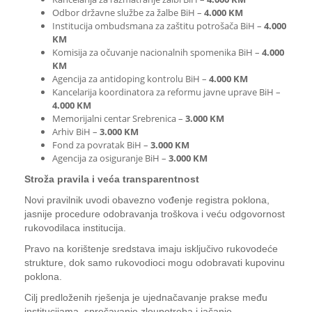
Odbor državne službe za žalbe BiH –
4.000 KM
Institucija ombudsmana za zaštitu potrošača BiH –
4.000
KM
Komisija za očuvanje nacionalnih spomenika BiH –
4.000
KM
Agencija za anti­doping kontrolu BiH –
4.000 KM
Kancelarija koordinatora za reformu javne uprave BiH –
4.000 KM
Memorijalni centar Srebrenica –
3.000 KM
Arhiv BiH –
3.000 KM
Fond za povratak BiH –
3.000 KM
Agencija za osiguranje BiH –
3.000 KM
Stroža pravila i veća transparentnost
Novi pravilnik uvodi obavezno vođenje registra poklona,
jasnije procedure odobravanja troškova i veću odgovornost
rukovodilaca institucija.
Pravo na korištenje sredstava imaju isključivo rukovodeće
strukture, dok samo rukovodioci mogu odobravati kupovinu
poklona.
Cilj predloženih rješenja je ujednačavanje prakse među
institucijama, sprečavanje zloupotreba i jačanje