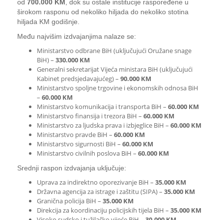
od
700.000 KM
, dok su ostale institucije raspoređene u
širokom rasponu od nekoliko hiljada do nekoliko stotina
hiljada KM godišnje.
Među najvišim izdvajanjima nalaze se:
Ministarstvo odbrane BiH (uključujući Oružane snage
BiH) –
330.000 KM
Generalni sekretarijat Vijeća ministara BiH (uključujući
Kabinet predsjedavajućeg) –
90.000 KM
Ministarstvo spoljne trgovine i ekonomskih odnosa BiH
–
60.000 KM
Ministarstvo komunikacija i transporta BiH –
60.000 KM
Ministarstvo finansija i trezora BiH –
60.000 KM
Ministarstvo za ljudska prava i izbjeglice BiH –
60.000 KM
Ministarstvo pravde BiH –
60.000 KM
Ministarstvo sigurnosti BiH –
60.000 KM
Ministarstvo civilnih poslova BiH –
60.000 KM
Srednji raspon izdvajanja uključuje:
Uprava za indirektno oporezivanje BiH –
35.000 KM
Državna agencija za istrage i zaštitu (SIPA) –
35.000 KM
Granična policija BiH –
35.000 KM
Direkcija za koordinaciju policijskih tijela BiH –
35.000 KM
Visoko sudsko i tužilačko vijeće BiH –
30.000 KM