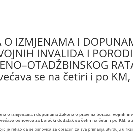
A O IZMJENAMA I DOPUNA
VOJNIH INVALIDA I POROD
NO–OTADŽBINSKOG RATA R
ćava se na četiri i po KM, 
akona o izmjenama i dopunama Zakona o pravima boraca, vojnih in
ćava osnovica za borački dodatak sa četiri na četiri i po KM, a za
tojić je rekao da se osnovica za obračun za sva primanja utvrđuju u fik