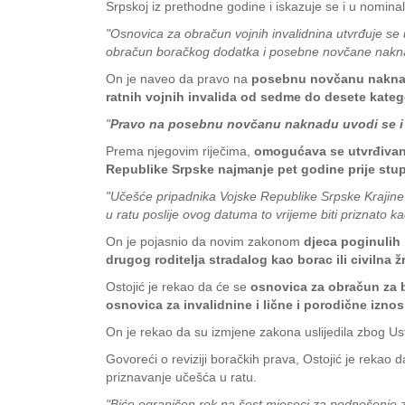
Srpskoj iz prethodne godine i iskazuje se i u nomina
"Osnovica za obračun vojnih invalidnina utvrđuje se
obračun boračkog dodatka i posebne novčane nakna
On je naveo da pravo na
posebnu novčanu naknadu
ratnih vojnih invalida od sedme do desete katego
"
Pravo na posebnu novčanu naknadu uvodi se i z
Prema njegovim riječima,
omogućava se utvrđivanje
Republike Srpske najmanje pet godine prije st
"Učešće pripadnika Vojske Republike Srpske Krajine 
u ratu poslije ovog datuma to vrijeme biti priznato k
On je pojasnio da novim zakonom
djeca poginulih 
drugog roditelja stradalog kao borac ili civilna 
Ostojić je rekao da će se
osnovica za obračun za b
osnovica za invalidnine i lične i porodične iznos
On je rekao da su izmjene zakona uslijedila zbog Ust
Govoreći o reviziji boračkih prava, Ostojić je rekao 
priznavanje učešća u ratu.
"Biće ograničen rok na šest mjeseci za podnošenje z