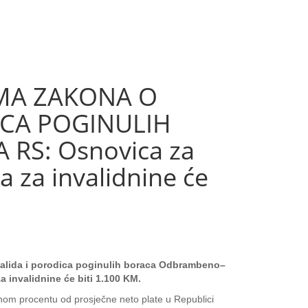
MA ZAKONA O
ICA POGINULIH
S: Osnovica za
a za invalidnine će
valida i porodica poginulih boraca Odbrambeno–
 invalidnine će biti 1.100 KM.
snom procentu od prosječne neto plate u Republici