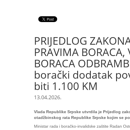
PRIJEDLOG ZAKON
PRAVIMA BORACA, 
BORACA ODBRAMBE
borački dodatak pove
biti 1.100 KM
13.04.2026.
Vlada Republike Srpske utvrdila je Prijedlog z
otadžbinskog rata Republike Srpske kojim se pove
Ministar rada i boračko-invalidske zaštite Radan Os