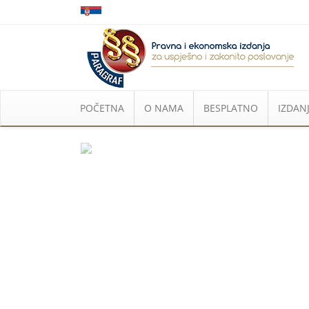
POČETNA
O NAMA
BESPLATNO
IZDANJ