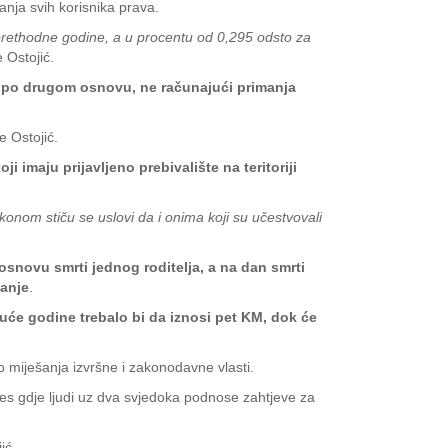
anja svih korisnika prava.
 prethodne godine, a u procentu od 0,295 odsto za
e Ostojić.
 po drugom osnovu, ne računajući primanja
e Ostojić.
imaju prijavljeno prebivalište na teritoriji
nom stiču se uslovi da i onima koji su učestvovali
osnovu smrti jednog roditelja, a na dan smrti
manje
.
duće godine trebalo bi da iznosi pet KM, dok će
o miješanja izvršne i zakonodavne vlasti.
oces gdje ljudi uz dva svjedoka podnose zahtjeve za
ić.