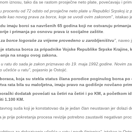
lnom iznosu, tako da se rastom prosječne neto plate, povećavaju i prim
 u procentu od 72 odsto od prosječne neto plate u Republici Srpskoj iz
de kao novog prava za borce, koje se uvodi ovim zakonom
", istakao j
 imaju borci sa navršenih 65 godina koji ne ostvaruju primanja
rije i primanja po osnovu prava iz socijalne zaštite
.
a borce logoraše za vrijeme provedeno u zarobljeništvu
"
, naveo j
 statusa borca za pripadnike Vojske Republike Srpske Krajine, koji 
upanja na snagu ovog zakona.
u ratu do sada je zakon priznavao do 19. maja 1992.godine. Novim zako
ao učešće u ratu"
, pojasnio je Ostojić.
boraca, koja su stekla status člana porodice poginulog borca po 
žrtva rata bila su maloljetna, imaju pravo na godišnje novčano pri
orački dodatak povećati sa četiri na četiri i po KM, a početkom i
iti 1.100 KM.
avnog suda koji je konstatovao da je jedan član neustavan jer dolazi d
da je prije pokretanja procesa revizije potrebno zaustaviti negativan pr
ahtjeva za dokazivanje učešća u ratu i novih činjenica"
, istakao je Ostoj