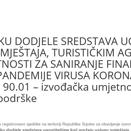
U DODJELE SREDSTAVA UG
JEŠTAJA, TURISTIČKIM AG
NOSTI ZA SANIRANJE FINA
ANDEMIJE VIRUSA KORONA:
 90.01 – izvođačka umjetnos
 podrške
u registrovano sjedište na teritoriji Republike Srpske za obavljanje os
 dodjele sredstava ugostiteljima koji pružaju uslugu smještaja, 