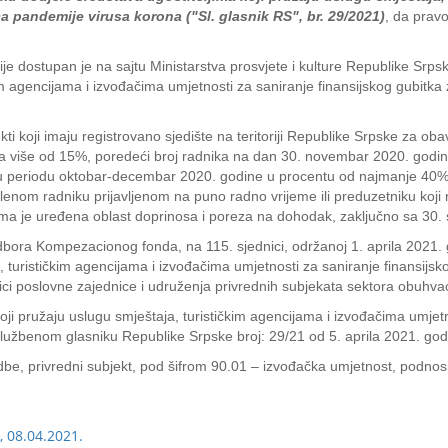
a pandemije virusa korona ("Sl. glasnik RS", br. 29/2021)
, da prav
dostupan je na sajtu Ministarstva prosvjete i kulture Republike Srpsk
kim agencijama i izvođačima umjetnosti za saniranje finansijskog gubitka
ti koji imaju registrovano sjedište na teritoriji Republike Srpske za ob
a za više od 15%, poredeći broj radnika na dan 30. novembar 2020. godi
 u periodu oktobar-decembar 2020. godine u procentu od najmanje 40% i 
slenom radniku prijavljenom na puno radno vrijeme ili preduzetniku koji
ojima je uređena oblast doprinosa i poreza na dohodak, zaključno sa 3
dbora Kompezacionog fonda, na 115. sjednici, održanoj 1. aprila 2021.
a, turističkim agencijama i izvođačima umjetnosti za saniranje finansijs
avnici poslovne zajednice i udruženja privrednih subjekata sektora obu
ji pružaju uslugu smještaja, turističkim agencijama i izvođačima umjetn
Službenom glasniku Republike Srpske broj: 29/21 od 5. aprila 2021. god
e, privredni subjekt, pod šifrom 90.01 – izvođačka umjetnost, podnosi 
, 08.04.2021.