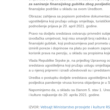
za saniranje finansijskog gubitka zbog posljedic
finansijske podrške u skladu sa ovom Uredbom.
Obrazac zahtjeva sa popisom potrebne dokumentacije 
ugostiteljima koji pružaju uslugu smještaja, turistič
podnošenje prijava je 20. april 2021. godine.
Pravo na dodjelu sredstava ostvaruju privredni subjek
izvođačka umjetnost, koji nisu smanjili broj radnik
finansijski gubitak, koji podrazumijeva pad prometa
izmirili poreze i doprinose na platu po svakom zapo
korisnik prava na penziju, u skladu sa propisima k
Vlada Republike Srpske je, na prijedlog Upravnog o
sredstava ugostiteljima koji pružaju uslugu smještaj
a u njenoj pripremi i izradi učestvovali su i predst
Uredba o postupku dodjele sredstava ugostiteljima ko
posljedica pandemije virusa korona objavljena je u 
Napominjemo da, u skladu sa članom 5. stav 1. Uredb
i kulture najkasnije do 20. aprila 2021. godine.
IZVOR:
Vebsajt Ministarstvo prosvjete i kulture RS