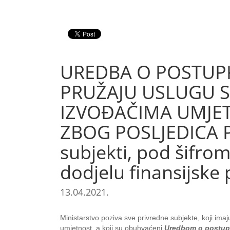
UREDBA O POSTUPK
PRUŽAJU USLUGU SM
IZVOĐAČIMA UMJET
ZBOG POSLJEDICA P
subjekti, pod šifrom
dodjelu finansijske
13.04.2021.
Ministarstvo poziva sve privredne subjekte, koji imaj
umjetnost, a koji su obuhvaćeni
Uredbom o postupku