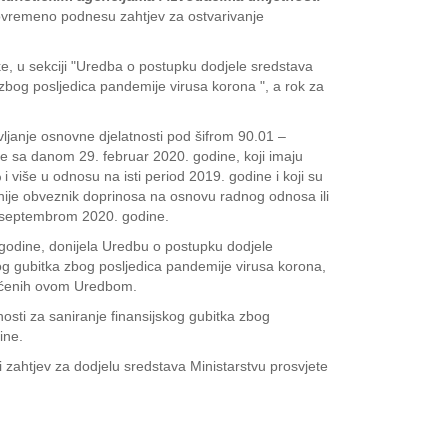
ovremeno podnesu zahtjev za ostvarivanje
e, u sekciji "Uredba o postupku dodjele sredstava
 zbog posljedica pandemije virusa korona ", a rok za
avljanje osnovne djelatnosti pod šifrom 90.01 –
ne sa danom 29. februar 2020. godine, koji imaju
više u odnosu na isti period 2019. godine i koji su
 nije obveznik doprinosa na osnovu radnog odnosa ili
0. septembrom 2020. godine.
 godine, donijela Uredbu o postupku dodjele
kog gubitka zbog posljedica pandemije virusa korona,
hvaćenih ovom Uredbom.
osti za saniranje finansijskog gubitka zbog
ine.
zahtjev za dodjelu sredstava Ministarstvu prosvjete