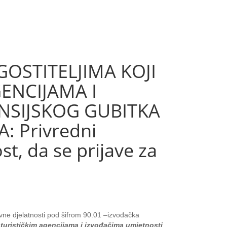
OSTITELJIMA KOJI
ENCIJAMA I
NSIJSKOG GUBITKA
 Privredni
t, da se prijave za
novne djelatnosti pod šifrom 90.01 –izvođačka
turističkim agencijama i izvođačima umjetnosti