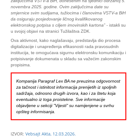
zaključcima VSTV-a BiH, donesenim na sjednici održanoj 5.
novembra 2025. godine. Ovim zaključcima date su
smjernice svim sudijama, tužiocima i članovima VSTV-a BiH
da osiguraju posjedovanje ličnog kvalifikovanog
elektronskog potpisa s ciljem imovinskih kartona”
- istakli su
u svojoj objavi na stranici Tužilaštva ZDK.
Ova aktivnost, kako naglašavaju, predstavlja dio procesa
digitalizacije i unapređenja efikasnosti rada pravosudnih
institucija, te omogućava sigurnu elektronsku komunikaciju i
potpisivanje dokumenata u skladu sa važećim zakonskim
propisima.
Kompanija Paragraf Lex BA ne preuzima odgovornost
za tačnost i istinitost informacija prenijetih iz spoljnih
sadržaja, odnosno drugih izvora, kao i za štetu koja
eventualno iz toga proistekne. Sve informacije
objavljene u sekciji "Vijesti" su namijenjene u svrhu
opšteg informisanja.
IZVOR:
Vebsajt Akta, 12.03.2026.