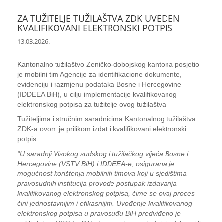
ZA TUŽITELJE TUŽILAŠTVA ZDK UVEDEN
KVALIFIKOVANI ELEKTRONSKI POTPIS
13.03.2026.
Kantonalno tužilaštvo Zeničko-dobojskog kantona posjetio
je mobilni tim Agencije za identifikacione dokumente,
evidenciju i razmjenu podataka Bosne i Hercegovine
(IDDEEA BiH), u cilju implementacije kvalifikovanog
elektronskog potpisa za tužitelje ovog tužilaštva.
Tužiteljima i stručnim saradnicima Kantonalnog tužilaštva
ZDK-a ovom je prilikom izdat i kvalifikovani elektronski
potpis.
“U saradnji Visokog sudskog i tužilačkog vijeća Bosne i
Hercegovine (VSTV BiH) i IDDEEA-e, osigurana je
mogućnost korištenja mobilnih timova koji u sjedištima
pravosudnih institucija provode postupak izdavanja
kvalifikovanog elektronskog potpisa, čime se ovaj proces
čini jednostavnijim i efikasnijim. Uvođenje kvalifikovanog
elektronskog potpisa u pravosuđu BiH predviđeno je