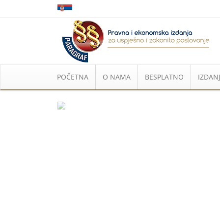
POČETNA
O NAMA
BESPLATNO
IZDANJ