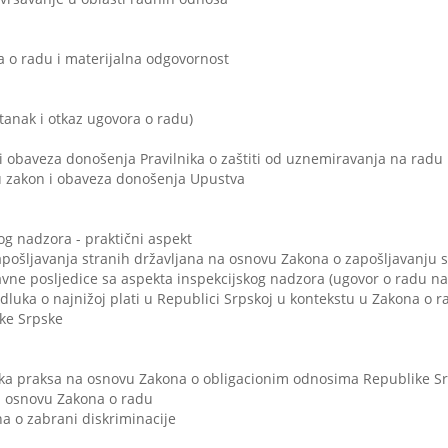
 o radu i materijalna odgovornost
anak i otkaz ugovora o radu)
i obaveza donošenja Pravilnika o zaštiti od uznemiravanja na radu
ciju zakon i obaveza donošenja Upustva
og nadzora - praktični aspekt
apošljavanja stranih državljana na osnovu Zakona o zapošljavanju s
avne posljedice sa aspekta inspekcijskog nadzora (ugovor o radu 
dluka o najnižoj plati u Republici Srpskoj u kontekstu u Zakona o 
ke Srpske
ska praksa na osnovu Zakona o obligacionim odnosima Republike S
a osnovu Zakona o radu
 o zabrani diskriminacije