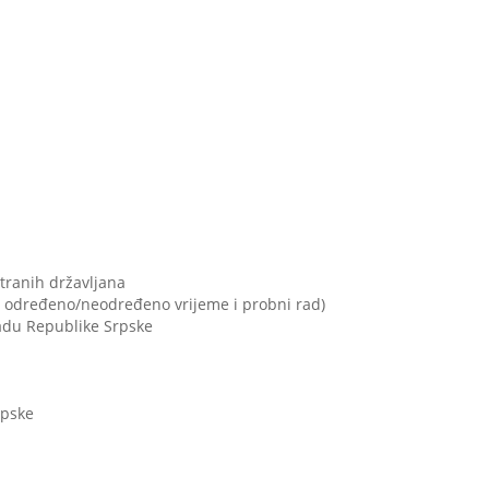
tranih državljana
na određeno/neodređeno vrijeme i probni rad)
radu Republike Srpske
rpske