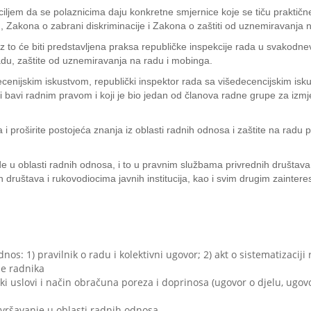
ljem da se polaznicima daju konkretne smjernice koje se tiču praktične 
, Zakona o zabrani diskriminacije i Zakona o zaštiti od uznemiravanja 
uz to će biti predstavljena praksa republičke inspekcije rada u svako
radu, zaštite od uznemiravanja na radu i mobinga.
cenijskim iskustvom, republički inspektor rada sa višedecencijskim isku
si bavi radnim pravom i koji je bio jedan od članova radne grupe za iz
proširite postojeća znanja iz oblasti radnih odnosa i zaštite na radu
 u oblasti radnih odnosa, i to u pravnim službama privrednih društava, 
 društava i rukovodiocima javnih institucija, kao i svim drugim zainter
: 1) pravilnik o radu i kolektivni ugovor; 2) akt o sistematizaciji 
ze radnika
i uslovi i način obračuna poreza i doprinosa (ugovor o djelu, ugo
vršavanje u oblasti radnih odnosa