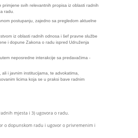
primjene svih relevantnih propisa iz oblasti radnih
na radu.
dnevnom postupanju, zajedno sa pregledom aktuelne
stvom iz oblasti radnih odnosa i šef pravne službe
mjene i dopune Zakona o radu ispred Udruženja
 putem neposredne interakcije sa predavačima -
ali i javnim institucijama, te advokatima,
esovanim licima koja se u praksi bave radnim
radnih mjesta i 3) ugovora o radu.
vor o dopunskom radu i ugovor o privremenim i