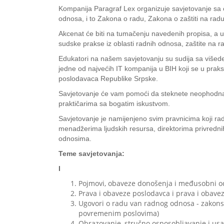
Kompanija Paragraf Lex organizuje savjetovanje sa ci
odnosa, i to Zakona o radu, Zakona o zaštiti na radu
Akcenat će biti na tumačenju navedenih propisa, a 
sudske prakse iz oblasti radnih odnosa, zaštite na 
Edukatori na našem savjetovanju su sudija sa višede
jedne od najvećih IT kompanija u BIH koji se u prak
poslodavaca Republike Srpske.
Savjetovanje će vam pomoći da steknete neophodna i 
praktičarima sa bogatim iskustvom.
Savjetovanje je namijenjeno svim pravnicima koji rade
menadžerima ljudskih resursa, direktorima privrednih
odnosima.
Teme savjetovanja:
I
Pojmovi, obaveze donošenja i međusobni odnos
Prava i obaveze poslodavca i prava i obave
Ugovori o radu van radnog odnosa - zakonsk
povremenim poslovima)
Obrazovanje, stručno osposobljavanje i usa