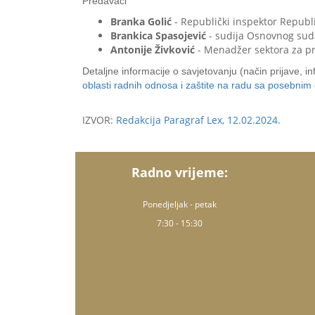
Predavači
Branka Golić
- Republički inspektor Republ
Brankica Spasojević
- sudija Osnovnog sud
Antonije Živković
- Menadžer sektora za p
Detaljne informacije o savjetovanju (način prijave, in
oblasti radnih odnosa i zaštite na radu sa posebni
IZVOR:
Redakcija Paragraf Lex, 12.02.2024.
Radno vrijeme:
Ponedjeljak - petak
7:30 - 15:30