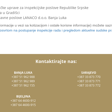
ičke uprave za inspekcijske poslove Republike Srpske
a u Gradišci
ravne poslove LANACO d.o.o. Banja Luka
formacije u vezi sa kotizacijom i ostale korisne informacije) možete sazna
m osvrtom na postupanje inspekcije rada i pregledom aktuelne sudske p
Kontaktirajte nas:
BANJA LUKA
SARAJEVO
+387 51 962 988
+387 33 873 770
+387 51 962 989
+387 33 873 771
+387 51 962 155
+387 33 873 772
BIJELJINA
+387 64 4600-912
+387 64 4600-915