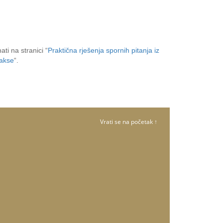
ti na stranici “
Praktična rješenja spornih pitanja iz
rakse
“.
Vrati se na početak ↑