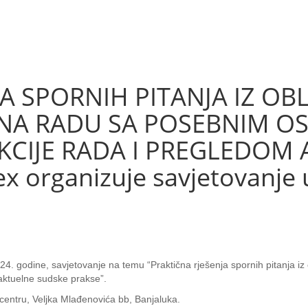
A SPORNIH PITANJA IZ OB
 NA RADU SA POSEBNIM O
KCIJE RADA I PREGLEDOM
x organizuje savjetovanje u
4. godine, savjetovanje na temu “Praktična rješenja spornih pitanja iz 
aktuelne sudske prakse”.
centru, Veljka Mlađenovića bb, Banjaluka.