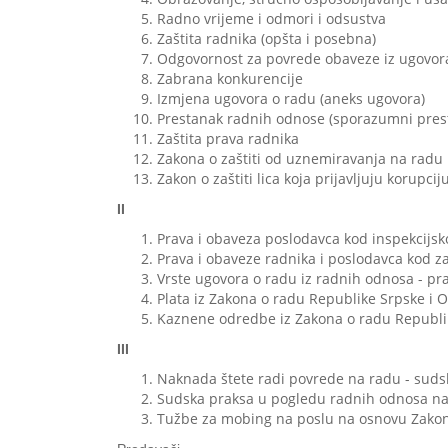
Radno vrijeme i odmori i odsustva
Zaštita radnika (opšta i posebna)
Odgovornost za povrede obaveze iz ugovora
Zabrana konkurencije
Izmjena ugovora o radu (aneks ugovora)
Prestanak radnih odnose (sporazumni prest
Zaštita prava radnika
Zakona o zaštiti od uznemiravanja na radu 
Zakon o zaštiti lica koja prijavljuju korup
II
Prava i obaveza poslodavca kod inspekcijsk
Prava i obaveze radnika i poslodavca kod z
Vrste ugovora o radu iz radnih odnosa - pr
Plata iz Zakona o radu Republike Srpske i O
Kaznene odredbe iz Zakona o radu Republi
III
Naknada štete radi povrede na radu - sud
Sudska praksa u pogledu radnih odnosa n
Tužbe za mobing na poslu na osnovu Zakona