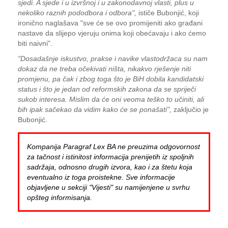
sjedi. A sjede i u izvršnoj i u zakonodavnoj vlasti, plus u
nekoliko raznih pododbora i odbora",
ističe Bubonjić, koji
ironično naglašava "sve će se ovo promijeniti ako građani
nastave da slijepo vjeruju onima koji obećavaju i ako ćemo
biti naivni".
"Dosadašnje iskustvo, prakse i navike vlastodržaca su nam
dokaz da ne treba očekivati ništa, nikakvo rješenje niti
promjenu, pa čak i zbog toga što je BiH dobila kandidatski
status i što je jedan od reformskih zakona da se spriječi
sukob interesa. Mislim da će oni veoma teško to učiniti, ali
bih ipak sačekao da vidim kako će se ponašati",
zaključio je
Bubonjić.
Kompanija Paragraf Lex BA ne preuzima odgovornost
za tačnost i istinitost informacija prenijetih iz spoljnih
sadržaja, odnosno drugih izvora, kao i za štetu koja
eventualno iz toga proistekne. Sve informacije
objavljene u sekciji "Vijesti" su namijenjene u svrhu
opšteg informisanja.