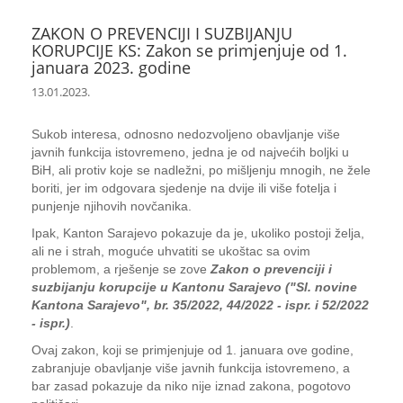
ZAKON O PREVENCIJI I SUZBIJANJU
KORUPCIJE KS: Zakon se primjenjuje od 1.
januara 2023. godine
13.01.2023.
Sukob interesa, odnosno nedozvoljeno obavljanje više
javnih funkcija istovremeno, jedna je od najvećih boljki u
BiH, ali protiv koje se nadležni, po mišljenju mnogih, ne žele
boriti, jer im odgovara sjedenje na dvije ili više fotelja i
punjenje njihovih novčanika.
Ipak, Kanton Sarajevo pokazuje da je, ukoliko postoji želja,
ali ne i strah, moguće uhvatiti se ukoštac sa ovim
problemom, a rješenje se zove
Zakon o prevenciji i
suzbijanju korupcije u Kantonu Sarajevo ("Sl. novine
Kantona Sarajevo", br. 35/2022, 44/2022 - ispr. i 52/2022
- ispr.)
.
Ovaj zakon, koji se primjenjuje od 1. januara ove godine,
zabranjuje obavljanje više javnih funkcija istovremeno, a
bar zasad pokazuje da niko nije iznad zakona, pogotovo