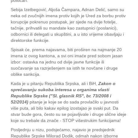
političari.
Sebija Izetbegović, Aljoša Čampara, Adnan Delić, samo su
neka od zvučnijih imena protiv kojih je Ured za borbu protiv
korupcije pokrenuo postupak, jer sjede na dvije fotelje,
tačnije, prihvatili su mandate kao zastupnici (poslanici),
odbornici ili delegati u skupštini, a u isto vrijeme obavljaju i
direktorske funkcije.
Spisak će, prema najavama, biti proširen na najmanje 20
imena iz ovog kantona, a svi oni imaće pred sobom jasan
izbor: ostavka na jednu od dvije javne funkcije ili
suočavanje sa razrješenjem sa istih te novčane i druge
oblike sankcija.
Kada je u pitanju Republika Srpska, ali i BiH,
Zakon o
sprečavanju sukoba interesa u organima vlasti
Republike Srpske ("Sl. glasnik RS", br. 73/2008 i
52/2014)
pitanje je koje se do sada provlačilo u javnosti
više puta, ali bilo kakav epilog izostajao je svaki put. Da
stvar bude gora, često su se pojavljivale i druge slične ideje
koje su trebale da znače - STOP višestrukim funkcijama!
Posljednju u nizu, podsjećamo, najavio je predsjednik
Republike Srpske Milorad Dodik, odmah nakon izborne