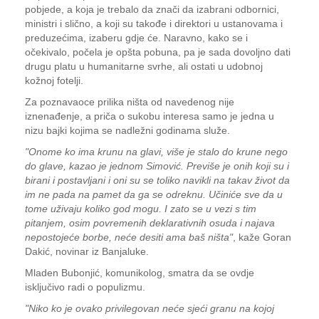
pobjede, a koja je trebalo da znači da izabrani odbornici,
ministri i slično, a koji su takođe i direktori u ustanovama i
preduzećima, izaberu gdje će. Naravno, kako se i
očekivalo, počela je opšta pobuna, pa je sada dovoljno dati
drugu platu u humanitarne svrhe, ali ostati u udobnoj
kožnoj fotelji.
Za poznavaoce prilika ništa od navedenog nije
iznenađenje, a priča o sukobu interesa samo je jedna u
nizu bajki kojima se nadležni godinama služe.
"Onome ko ima krunu na glavi, više je stalo do krune nego
do glave, kazao je jednom Simović. Previše je onih koji su i
birani i postavljani i oni su se toliko navikli na takav život da
im ne pada na pamet da ga se odreknu. Učiniće sve da u
tome uživaju koliko god mogu. I zato se u vezi s tim
pitanjem, osim povremenih deklarativnih osuda i najava
nepostojeće borbe, neće desiti ama baš ništa"
, kaže Goran
Dakić, novinar iz Banjaluke.
Mladen Bubonjić, komunikolog, smatra da se ovdje
isključivo radi o populizmu.
"Niko ko je ovako privilegovan neće sjeći granu na kojoj