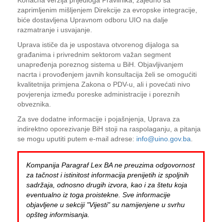
Konačna verzija prijedloga Pravilnika, zajedno sa
zaprimljenim mišljenjem Direkcije za evropske integracije,
biće dostavljena Upravnom odboru UIO na dalje
razmatranje i usvajanje.
Uprava ističe da je uspostava otvorenog dijaloga sa
građanima i privrednim sektorom važan segment
unapređenja poreznog sistema u BiH. Objavljivanjem
nacrta i provođenjem javnih konsultacija želi se omogućiti
kvalitetnija primjena Zakona o PDV-u, ali i povećati nivo
povjerenja između poreske administracije i poreznih
obveznika.
Za sve dodatne informacije i pojašnjenja, Uprava za
indirektno oporezivanje BiH stoji na raspolaganju, a pitanja
se mogu uputiti putem e-mail adrese:
info@uino.gov.ba
.
Kompanija Paragraf Lex BA ne preuzima odgovornost
za tačnost i istinitost informacija prenijetih iz spoljnih
sadržaja, odnosno drugih izvora, kao i za štetu koja
eventualno iz toga proistekne. Sve informacije
objavljene u sekciji "Vijesti" su namijenjene u svrhu
opšteg informisanja.