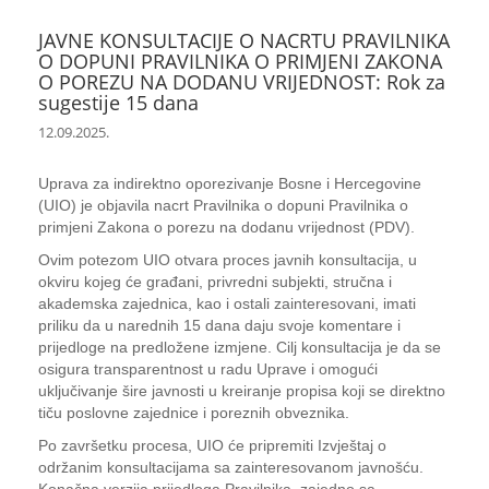
JAVNE KONSULTACIJE O NACRTU PRAVILNIKA
O DOPUNI PRAVILNIKA O PRIMJENI ZAKONA
O POREZU NA DODANU VRIJEDNOST: Rok za
sugestije 15 dana
12.09.2025.
Uprava za indirektno oporezivanje Bosne i Hercegovine
(UIO) je objavila nacrt Pravilnika o dopuni Pravilnika o
primjeni Zakona o porezu na dodanu vrijednost (PDV).
Ovim potezom UIO otvara proces javnih konsultacija, u
okviru kojeg će građani, privredni subjekti, stručna i
akademska zajednica, kao i ostali zainteresovani, imati
priliku da u narednih 15 dana daju svoje komentare i
prijedloge na predložene izmjene. Cilj konsultacija je da se
osigura transparentnost u radu Uprave i omogući
uključivanje šire javnosti u kreiranje propisa koji se direktno
tiču poslovne zajednice i poreznih obveznika.
Po završetku procesa, UIO će pripremiti Izvještaj o
održanim konsultacijama sa zainteresovanom javnošću.