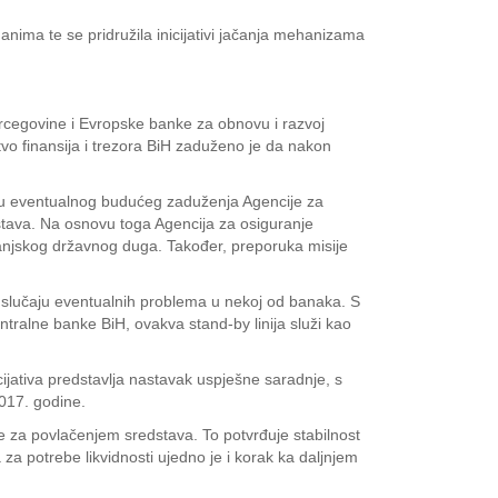
nima te se pridružila inicijativi jačanja mehanizama
Hercegovine i Evropske banke za obnovu i razvoj
tvo finansija i trezora BiH zaduženo je da nakon
nju eventualnog budućeg zaduženja Agencije za
tava. Na osnovu toga Agencija za osiguranje
vanjskog državnog duga. Također, preporuka misije
 u slučaju eventualnih problema u nekoj od banaka. S
tralne banke BiH, ovakva stand-by linija služi kao
cijativa predstavlja nastavak uspješne saradnje, s
2017. godine.
ebe za povlačenjem sredstava. To potvrđuje stabilnost
 potrebe likvidnosti ujedno je i korak ka daljnjem