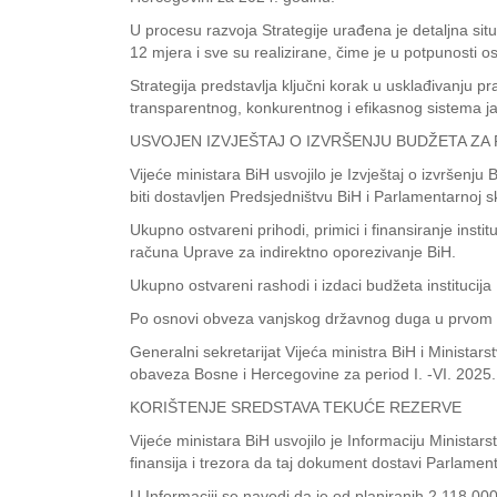
U procesu razvoja Strategije urađena je detaljna sit
12 mjera i sve su realizirane, čime je u potpunosti o
Strategija predstavlja ključni korak u usklađivanju 
transparentnog, konkurentnog i efikasnog sistema j
USVOJEN IZVJEŠTAJ O IZVRŠENJU BUDŽETA ZA
Vijeće ministara BiH usvojilo je Izvještaj o izvršen
biti dostavljen Predsjedništvu BiH i Parlamentarnoj s
Ukupno ostvareni prihodi, primici i finansiranje ins
računa Uprave za indirektno oporezivanje BiH.
Ukupno ostvareni rashodi i izdaci budžeta institucija
Po osnovi obveza vanjskog državnog duga u prvom p
Generalni sekretarijat Vijeća ministra BiH i Ministar
obaveza Bosne i Hercegovine za period I. -VI. 2025
KORIŠTENJE SREDSTAVA TEKUĆE REZERVE
Vijeće ministara BiH usvojilo je Informaciju Ministars
finansija i trezora da taj dokument dostavi Parlament
U Informaciji se navodi da je od planiranih 2.118.