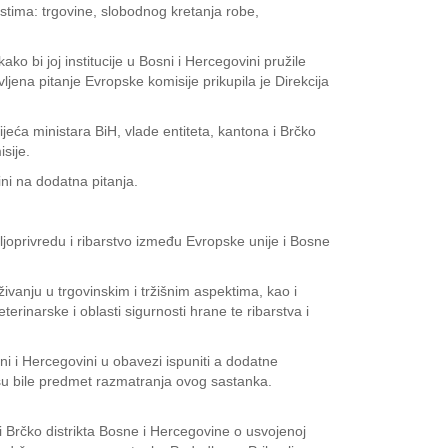
tima: trgovine, slobodnog kretanja robe,
o bi joj institucije u Bosni i Hercegovini pružile
ena pitanje Evropske komisije prikupila je Direkcija
jeća ministara BiH, vlade entiteta, kantona i Brčko
sije.
ini na dodatna pitanja.
joprivredu i ribarstvo između Evropske unije i Bosne
ivanju u trgovinskim i tržišnim aspektima, kao i
terinarske i oblasti sigurnosti hrane te ribarstva i
sni i Hercegovini u obavezi ispuniti a dodatne
 su bile predmet razmatranja ovog sastanka.
 i Brčko distrikta Bosne i Hercegovine o usvojenoj