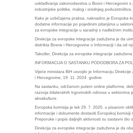
usklađivanja zakonodavstva u Bosni i Hercegovini s 
industrijske politike, malog i srednjeg poduzetništva,
Kako je uobičajena praksa, naknadno je Evropska komis
dodatne informacije po pojedinim pitanjima u sektori
za evropske integracije u saradnji s nadležnim instit
Direkcija za evropske integracije zadužena je da uime
distrikta Bosne i Hercegovine o Informaciji i da od 
Također, Direkcija za evropske integracije zadužena j
INFORMACIJA O SASTANKU PODODBORA ZA POLJ
Vijeće ministara BiH usvojilo je Informaciju Direkc
i Hercegovine, 19. 11. 2024. godine.
Na sastanku, održanom putem online platforme, delega
razvoja bilateralnih trgovinskih odnosa u sektorima pol
akvakulture.
Evropska komisija je tek 29. 7. 2025. u pisanom obliku
informacije i dokumente dostaviti Evropskoj komisiji
Preporuke i popis daljnjih aktivnosti su sastavni dio 
Direkcija za evropske integracije zadužena je da obav