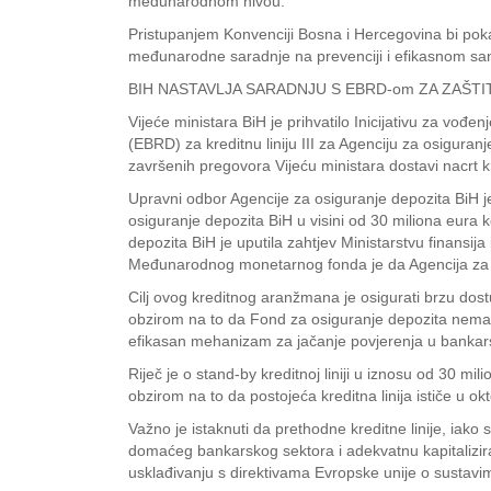
međunarodnom nivou.
Pristupanjem Konvenciji Bosna i Hercegovina bi pokaz
međunarodne saradnje na prevenciji i efikasnom san
BIH NASTAVLJA SARADNJU S EBRD-om ZA ZAŠTI
Vijeće ministara BiH je prihvatilo Inicijativu za vo
(EBRD) za kreditnu liniju III za Agenciju za osigura
završenih pregovora Vijeću ministara dostavi nacrt 
Upravni odbor Agencije za osiguranje depozita BiH 
osiguranje depozita BiH u visini od 30 miliona eu
depozita BiH je uputila zahtjev Ministarstvu finans
Međunarodnog monetarnog fonda je da Agencija za os
Cilj ovog kreditnog aranžmana je osigurati brzu dost
obzirom na to da Fond za osiguranje depozita nema z
efikasan mehanizam za jačanje povjerenja u bankarski
Riječ je o stand-by kreditnoj liniji u iznosu od 30 m
obzirom na to da postojeća kreditna linija ističe u 
Važno je istaknuti da prethodne kreditne linije, iako
domaćeg bankarskog sektora i adekvatnu kapitalizir
usklađivanju s direktivama Evropske unije o sustavi