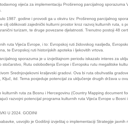
vjetodavnog vijeća za implementaciju Proširenog parcijalnog sporazuma V
.
lo 1987. godine i provodi ga u okviru tzv. Proširenog parcijalnog spo
 cilj oblikovati zajednički kulturni prostor kroz razvoj kulturnih ruta, 
anični turizam, te druge povezane djelatnosti. Trenutno postoji 48 certif
ih ruta Vijeća Evrope, i to: Evropskoj ruti židovskog nasljeđa, Evropsko
, te Evropskoj ruti historijskih apoteka i ljekovitih vrtova.
cijalnog sporazuma je u izvještajnom periodu iskazalo interes za uključi
 stočarstvo, Rutu oslobođenja Evrope i Evropsku rutu megalitske kultu
ivom Srednjovjekovni kraljevski gradovi. Ova bi ruta obuhvatila gradov
Ključ, itd. Tema posjeduje potencijal za uključenje drugih država u ovu r
 kulturnih ruta za Bosnu i Hercegovinu (Country Mapping document fo
avajući razvojni potencijal programa kulturnih ruta Vijeća Evrope u Bosn
KI U 2024. GODINI
nabavke, usvojilo je Godišnji izvještaj o implementaciji Strategije javni