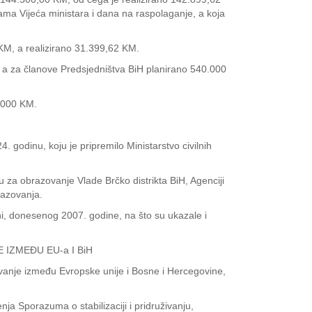
a Vijeća ministara i dana na raspolaganje, a koja
 KM, a realizirano 31.399,62 KM.
 a za članove Predsjedništva BiH planirano 540.000
5.000 KM.
 godinu, koju je pripremilo Ministarstvo civilnih
u za obrazovanje Vlade Brčko distrikta BiH, Agenciji
razovanja.
, donesenog 2007. godine, na što su ukazale i
IZMEĐU EU-a I BiH
ivanje između Evropske unije i Bosne i Hercegovine,
a Sporazuma o stabilizaciji i pridruživanju,