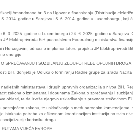
atifikaciji Amandmana br. 3 na Ugovor o finansiranju (Distribucija elektr
 5. 2014. godine u Sarajevu i 5. 6. 2014. godine u Luxembourgu, koji će
je 6. 3. 2025. godine u Luxembourgu i 24. 6. 2025. godine u Sarajev
žila JP Elektroprivreda BiH posredstvom Federalnog ministarstva finansij
 i Hercegovini, odnosno implementatoru projekta JP Elektroprivredi Bi
čne energije.
 O SPREČAVANJU I SUZBIJANJU ZLOUPOTREBE OPOJNIH DROGA
urnosti BiH, donijelo je Odluku o formiranju Radne grupe za izradu Na
adležnih ministarstava i drugih upravnih organizacija s nivoa BiH, Repu
nacrt zakona o izmjenama i dopunama Zakona o sprečavanju i suzbijanju
e oblasti, te da izvrše njegovo usklađivanje s pravnom stečevinom E
na u postojećem zakonu, te usklađivanje s međunarodnim konvencijama,
e istaknuta potreba za efikasnom koordinacijom institucija na svim nivoi
socijalizacije korisnika droga.
 RUTAMA VIJEĆA EVROPE