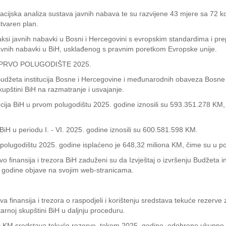
uacijska analiza sustava javnih nabava te su razvijene 43 mjere sa 72 ko
stvaren plan.
praksi javnih nabavki u Bosni i Hercegovini s evropskim standardima i p
avnih nabavki u BiH, usklađenog s pravnim poretkom Evropske unije.
 PRVO POLUGODIŠTE 2025.
ju Budžeta institucija Bosne i Hercegovine i međunarodnih obaveza Bosne 
kupštini BiH na razmatranje i usvajanje.
titucija BiH u prvom polugodištu 2025. godine iznosili su 593.351.278 
 BiH u periodu I. - VI. 2025. godine iznosili su 600.581.598 KM.
olugodištu 2025. godine isplaćeno je 648,32 miliona KM, čime su u po
stvo finansija i trezora BiH zaduženi su da Izvještaj o izvršenju Budžeta
. godine objave na svojim web-stranicama.
tva finansija i trezora o raspodjeli i korištenju sredstava tekuće rezerve 
arnoj skupštini BiH u daljnju proceduru.
000 KM sredstava tekuće rezerve, tokom 2025. godine, odobreno ukupno