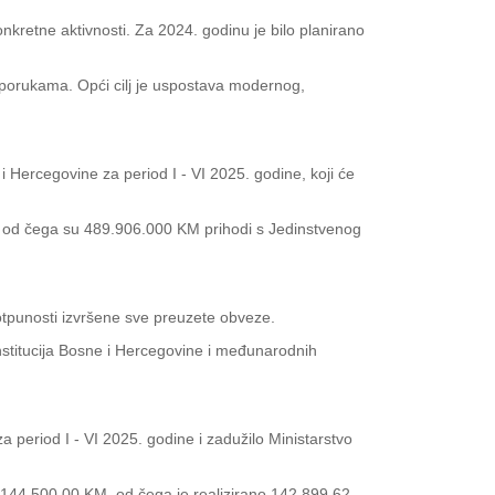
nkretne aktivnosti. Za 2024. godinu je bilo planirano
reporukama. Opći cilj je uspostava modernog,
i Hercegovine za period I - VI 2025. godine, koji će
KM, od čega su 489.906.000 KM prihodi s Jedinstvenog
tpunosti izvršene sve preuzete obveze.
 institucija Bosne i Hercegovine i međunarodnih
za period I - VI 2025. godine i zadužilo Ministarstvo
 144.500,00 KM, od čega je realizirano 142.899,62