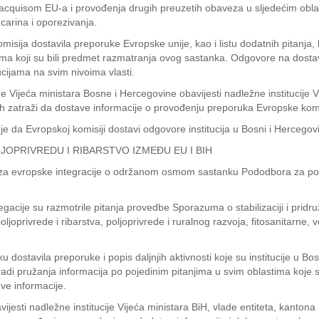
acquisom EU-a i provođenja drugih preuzetih obaveza u sljedećim oblas
 carina i oporezivanja.
ija dostavila preporuke Evropske unije, kao i listu dodatnih pitanja, kak
ma koji su bili predmet razmatranja ovog sastanka. Odgovore na dostavlj
ucijama na svim nivoima vlasti.
 Vijeća ministara Bosne i Hercegovine obavijesti nadležne institucije Vi
njih zatraži da dostave informacije o provođenju preporuka Evropske komi
e da Evropskoj komisiji dostavi odgovore institucija u Bosni i Hercegov
OPRIVREDU I RIBARSTVO IZMEĐU EU I BIH
ije za evropske integracije o održanom osmom sastanku Pododbora za pol
cije su razmotrile pitanja provedbe Sporazuma o stabilizaciji i pridruž
joprivrede i ribarstva, poljoprivrede i ruralnog razvoja, fitosanitarne, ve
 dostavila preporuke i popis daljnjih aktivnosti koje su institucije u Bo
 radi pružanja informacija po pojedinim pitanjima u svim oblastima koje
ove informacije.
ijesti nadležne institucije Vijeća ministara BiH, vlade entiteta, kantona