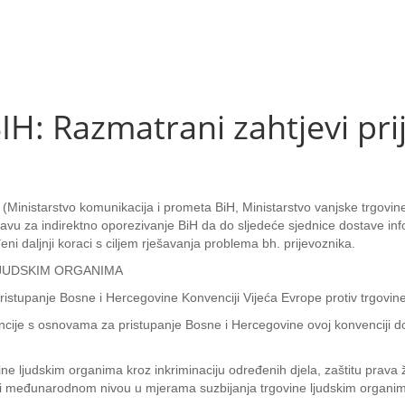
H: Razmatrani zahtjevi pri
a (Ministarstvo komunikacija i prometa BiH, Ministarstvo vanjske trgovin
Upravu za indirektno oporezivanje BiH da do sljedeće sjednice dostave i
eni daljnji koraci s ciljem rješavanja problema bh. prijevoznika.
LJUDSKIM ORGANIMA
 pristupanje Bosne i Hercegovine Konvenciji Vijeća Evrope protiv trgovin
ncije s osnovama za pristupanje Bosne i Hercegovine ovoj konvenciji d
ne ljudskim organima kroz inkriminaciju određenih djela, zaštitu prava 
i međunarodnom nivou u mjerama suzbijanja trgovine ljudskim organima