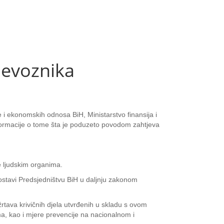
jevoznika
e i ekonomskih odnosa BiH, Ministarstvo finansija i
nformacije o tome šta je poduzeto povodom zahtjeva
e ljudskim organima.
ostavi Predsjedništvu BiH u daljnju zakonom
žrtava krivičnih djela utvrđenih u skladu s ovom
, kao i mjere prevencije na nacionalnom i