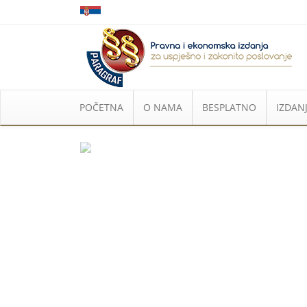
POČETNA
O NAMA
BESPLATNO
IZDANJ