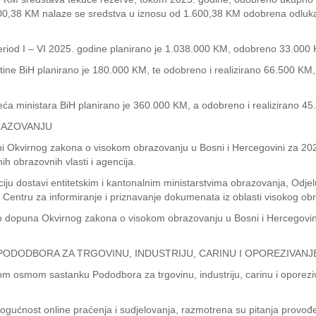
00,38 KM nalaze se sredstva u iznosu od 1.600,38 KM odobrena odlukam
 period I – VI 2025. godine planirano je 1.038.000 KM, odobreno 33.000
ne BiH planirano je 180.000 KM, te odobreno i realizirano 66.500 KM,
eća ministara BiH planirano je 360.000 KM, a odobreno i realizirano 4
RAZOVANJU
dbi Okvirnog zakona o visokom obrazovanju u Bosni i Hercegovini za 2024.
h obrazovnih vlasti i agencija.
ciju dostavi entitetskim i kantonalnim ministarstvima obrazovanja, Odjel
 i Centru za informiranje i priznavanje dokumenata iz oblasti visokog ob
o dopuna Okvirnog zakona o visokom obrazovanju u Bosni i Hercegovini
DODBORA ZA TRGOVINU, INDUSTRIJU, CARINU I OPOREZIVANJE 
anom osmom sastanku Pododbora za trgovinu, industriju, carinu i oporez
gućnost online praćenja i sudjelovanja, razmotrena su pitanja provođenj