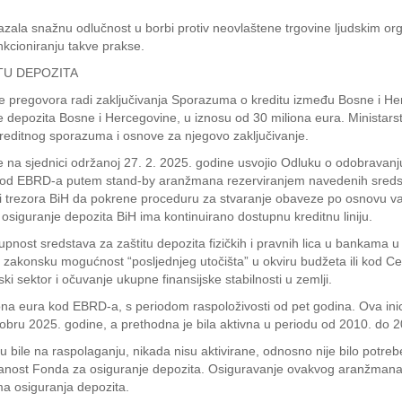
ala snažnu odlučnost u borbi protiv neovlaštene trgovine ljudskim orga
kcioniranju takve prakse.
TU DEPOZITA
đenje pregovora radi zaključivanja Sporazuma o kreditu između Bosne i 
nje depozita Bosne i Hercegovine, u iznosu od 30 miliona eura. Ministars
kreditnog sporazuma i osnove za njegovo zaključivanje.
je na sjednici održanoj 27. 2. 2025. godine usvojio Odluku o odobrava
ra kod EBRD-a putem stand-by aranžmana rezerviranjem navedenih sreds
ija i trezora BiH da pokrene proceduru za stvaranje obaveze po osnovu 
iguranje depozita BiH ima kontinuirano dostupnu kreditnu liniju.
upnost sredstava za zaštitu depozita fizičkih i pravnih lica u bankama
akonsku mogućnost “posljednjeg utočišta” u okviru budžeta ili kod Cen
 sektor i očuvanje ukupne finansijske stabilnosti u zemlji.
iliona eura kod EBRD-a, s periodom raspoloživosti od pet godina. Ova ini
oktobru 2025. godine, a prethodna je bila aktivna u periodu od 2010. do 
 su bile na raspolaganju, nikada nisu aktivirane, odnosno nije bilo potr
anost Fonda za osiguranje depozita. Osiguravanje ovakvog aranžmana za
ma osiguranja depozita.