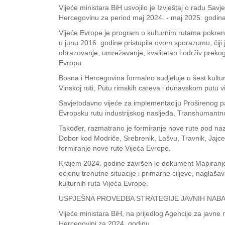
Vijeće ministara BiH usvojilo je Izvještaj o radu Sa
Hercegovinu za period maj 2024. - maj 2025. godina
Vijeće Evrope je program o kulturnim rutama pokrenu
u junu 2016. godine pristupila ovom sporazumu, čiji je
obrazovanje, umrežavanje, kvalitetan i održiv prekogr
Evropu
Bosna i Hercegovina formalno sudjeluje u šest kulturn
Vinskoj ruti, Putu rimskih careva i dunavskom putu vina
Savjetodavno vijeće za implementaciju Proširenog par
Evropsku rutu industrijskog nasljeđa, Transhumantno
Također, razmatrano je formiranje nove rute pod naz
Dobor kod Modriče, Srebrenik, Lašvu, Travnik, Jajce, 
formiranje nove rute Vijeća Evrope.
Krajem 2024. godine završen je dokument Mapiranje
ocjenu trenutne situacije i primarne ciljeve, naglaš
kulturnih ruta Vijeća Evrope.
USPJEŠNA PROVEDBA STRATEGIJE JAVNIH NABAV
Vijeće ministara BiH, na prijedlog Agencije za javne 
Hercegovini za 2024. godinu.