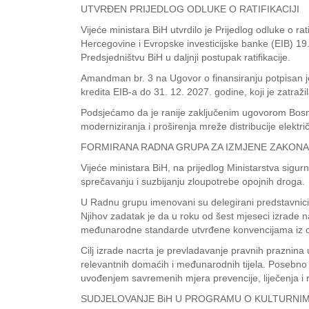
UTVRĐEN PRIJEDLOG ODLUKE O RATIFIKACIJI
Vijeće ministara BiH utvrdilo je Prijedlog odluke o r
Hercegovine i Evropske investicijske banke (EIB) 19.
Predsjedništvu BiH u daljnji postupak ratifikacije.
Amandman br. 3 na Ugovor o finansiranju potpisan 
kredita EIB-a do 31. 12. 2027. godine, koji je zatra
Podsjećamo da je ranije zaključenim ugovorom Bosni
moderniziranja i proširenja mreže distribucije elektri
FORMIRANA RADNA GRUPA ZA IZMJENE ZAKONA
Vijeće ministara BiH, na prijedlog Ministarstva sig
sprečavanju i suzbijanju zloupotrebe opojnih droga.
U Radnu grupu imenovani su delegirani predstavnici n
Njihov zadatak je da u roku od šest mjeseci izrade 
međunarodne standarde utvrđene konvencijama iz ov
Cilj izrade nacrta je prevladavanje pravnih prazni
relevantnih domaćih i međunarodnih tijela. Posebno j
uvođenjem savremenih mjera prevencije, liječenja i re
SUDJELOVANJE BiH U PROGRAMU O KULTURNIM