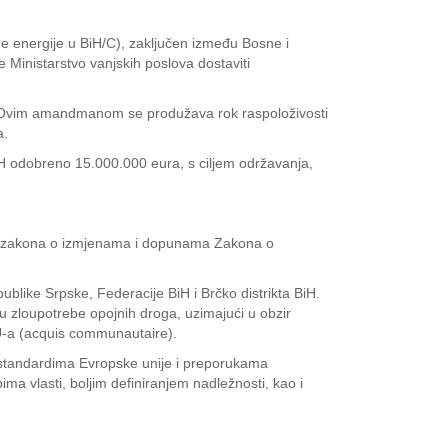
ične energije u BiH/C), zaključen između Bosne i
 Ministarstvo vanjskih poslova dostaviti
u. Ovim amandmanom se produžava rok raspoloživosti
a.
H odobreno 15.000.000 eura, s ciljem održavanja,
crta zakona o izmjenama i dopunama Zakona o
blike Srpske, Federacije BiH i Brčko distrikta BiH.
 zloupotrebe opojnih droga, uzimajući u obzir
U-a (acquis communautaire).
 standardima Evropske unije i preporukama
ma vlasti, boljim definiranjem nadležnosti, kao i