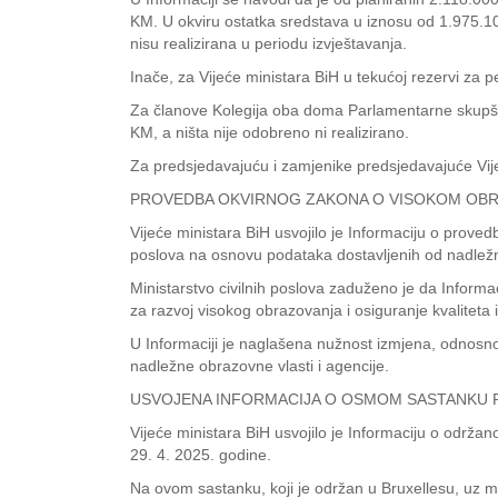
KM. U okviru ostatka sredstava u iznosu od 1.975.1
nisu realizirana u periodu izvještavanja.
Inače, za Vijeće ministara BiH u tekućoj rezervi za
Za članove Kolegija oba doma Parlamentarne skupšti
KM, a ništa nije odobreno ni realizirano.
Za predsjedavajuću i zamjenike predsjedavajuće Vij
PROVEDBA OKVIRNOG ZAKONA O VISOKOM OB
Vijeće ministara BiH usvojilo je Informaciju o prove
poslova na osnovu podataka dostavljenih od nadležni
Ministarstvo civilnih poslova zaduženo je da Informa
za razvoj visokog obrazovanja i osiguranje kvaliteta
U Informaciji je naglašena nužnost izmjena, odnosn
nadležne obrazovne vlasti i agencije.
USVOJENA INFORMACIJA O OSMOM SASTANKU PO
Vijeće ministara BiH usvojilo je Informaciju o održ
29. 4. 2025. godine.
Na ovom sastanku, koji je održan u Bruxellesu, uz mo