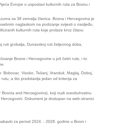
ijeća Evrope o uspostavi kulturnih ruta za Bosnu i
razuma sa 38 zemalja članica. Bosna i Hercegovina je
s posebnim naglaskom na podizanje svijesti o nasljeđu,
iciranih kulturnih ruta koje prolaze kroz čitavu
j ruti grobalja, Dunavskoj ruti željeznog doba,
vanje Bosne i Hercegovine u još četiri rute, i to:
re.
e: Bobovac. Visoko, Tešanj, Vranduk, Maglaj, Doboj,
utu, a što predstavlja jedan od kriterija za
r Bosnia and Herzegovina), koji nudi sveobuhvatnu
i i Hercegovini. Dokument je dostupan na web-stranici
h nabavki za period 2024. - 2028. godine u Bosni i