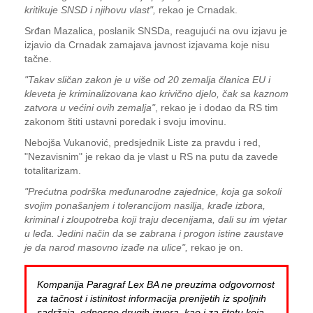
kritikuje SNSD i njihovu vlast",
rekao je Crnadak.
Srđan Mazalica, poslanik SNSDa, reagujući na ovu izjavu je
izjavio da Crnadak zamajava javnost izjavama koje nisu
tačne.
"Takav sličan zakon je u više od 20 zemalja članica EU i
kleveta je kriminalizovana kao krivično djelo, čak sa kaznom
zatvora u većini ovih zemalja"
, rekao je i dodao da RS tim
zakonom štiti ustavni poredak i svoju imovinu.
Nebojša Vukanović, predsjednik Liste za pravdu i red,
"Nezavisnim" je rekao da je vlast u RS na putu da zavede
totalitarizam.
"Prećutna podrška međunarodne zajednice, koja ga sokoli
svojim ponašanjem i tolerancijom nasilja, krađe izbora,
kriminal i zloupotreba koji traju decenijama, dali su im vjetar
u leđa. Jedini način da se zabrana i progon istine zaustave
je da narod masovno izađe na ulice",
rekao je on.
Kompanija Paragraf Lex BA ne preuzima odgovornost
za tačnost i istinitost informacija prenijetih iz spoljnih
sadržaja, odnosno drugih izvora, kao i za štetu koja