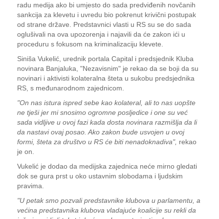
radu medija ako bi umjesto do sada predviđenih novčanih
sankcija za klevetu i uvredu bio pokrenut krivični postupak
od strane države. Predstavnici vlasti u RS su se do sada
oglušivali na ova upozorenja i najavili da će zakon ići u
proceduru s fokusom na kriminalizaciju klevete.
Siniša Vukelić, urednik portala Capital i predsjednik Kluba
novinara Banjaluka, "Nezavisnim" je rekao da se boji da su
novinari i aktivisti kolateralna šteta u sukobu predsjednika
RS, s međunarodnom zajednicom.
"On nas istura ispred sebe kao kolateral, ali to nas uopšte
ne tješi jer mi snosimo ogromne posljedice i one su već
sada vidljive u ovoj fazi kada dosta novinara razmišlja da li
da nastavi ovaj posao. Ako zakon bude usvojen u ovoj
formi, šteta za društvo u RS će biti nenadoknadiva",
rekao
je on.
Vukelić je dodao da medijska zajednica neće mirno gledati
dok se gura prst u oko ustavnim slobodama i ljudskim
pravima.
"U petak smo pozvali predstavnike klubova u parlamentu, a
većina predstavnika klubova vladajuće koalicije su rekli da