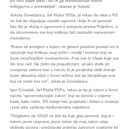
još nisu vidjeli tekst i da će ga komentarisati nakon
kolegijuma u ponedjeljak"
, ukazao je Vukelić..
Vukota Govedarica, šef Kluba SDSa, je rekao da vlast u RS
ne želi da objavljuje vlastite ugovore i krije ih od javnosti
kao što je slučaj s ugovorom o autoputu prema Prijedoru, a
da istovremeno sve koji kritikuju želi zastrašiti represivnim
metodama.
"Kreira se ambijent u kojem će glineni golubovi postati oni iz
opozicije koji kritikuju ovaj režim i mediji i novinari koji se
bave istraživačkim novinarstvom. A na sve to Vlada krije sve
što ona radi. Ne želim da prejudiciram, ali ako dođe do
usvajanja zakona kao u nacrtu to je posljednji oblik tiranije
kojim aktuelna vlast u formi režima želi da disciplinuje one
koji ne misle kao oni",
rekao je Govedarica.
Igor Crnadak, šef Kluba PDPa, rekao je da je zakon u formi
nacrta "sjevernokorejski zakon" koji se donosi u vrijeme
kada, kako ističe, RS ostaje bez projekata i dolazi u izolaciju
i pod udar sankcija međunarodne zajednice.
"Očigledno da SNSD ne želi da čuje glas javnosti, koji je i
tokom javne rasprave jasno rekao da ovaj zakon ubija
slobodu govora i predstavlja prijetnju zatvorom svakome ko