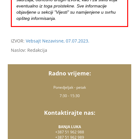
eventualno iz toga proistekne. Sve informacije
objavljene u sekciji "Vijesti" su namijenjene u svrhu
opšteg informisanja.
IZVOR:
Vebsajt Nezavisne, 07.07.2023.
Naslov: Redakcija
Radno vrijeme:
Ponedjeljak - petak
7:30 - 15:30
Kontaktirajte nas:
BANJA LUKA
+387 51 962 988
+387 51 962 989