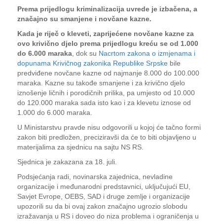
Prema prijedlogu kriminalizacija uvrede je izbačena, a
značajno su smanjene i novčane kazne.
Kada je riječ o kleveti, zaprijećene novčane kazne za
ovo krivično djelo prema prijedlogu kreću se od 1.000
do 6.000 maraka
, dok su
Nacrtom zakona o izmjenama i
dopunama Krivičnog zakonika Republike Srpske
bile
predviđene novčane kazne od najmanje 8.000 do 100.000
maraka. Kazne su takođe smanjene i za krivično djelo
iznošenje ličnih i porodičnih prilika, pa umjesto od 10.000
do 120.000 maraka sada isto kao i za klevetu iznose od
1.000 do 6.000 maraka.
U Ministarstvu pravde nisu odgovorili u kojoj će tačno formi
zakon biti predložen, preciziravši da će to biti objavljeno u
materijalima za sjednicu na sajtu NS RS.
Sjednica je zakazana za 18. juli.
Podsjećanja radi, novinarska zajednica, nevladine
organizacije i međunarodni predstavnici, uključujući EU,
Savjet Evrope, OEBS, SAD i druge zemlje i organizacije
upozorili su da bi ovaj zakon značajno ugrozio slobodu
izražavanja u RS i doveo do niza problema i ograničenja u