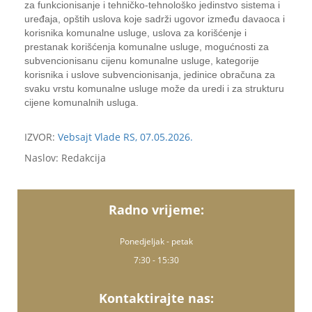
za funkcionisanje i tehničko-tehnološko jedinstvo sistema i
uređaja, opštih uslova koje sadrži ugovor između davaoca i
korisnika komunalne usluge, uslova za korišćenje i
prestanak korišćenja komunalne usluge, mogućnosti za
subvencionisanu cijenu komunalne usluge, kategorije
korisnika i uslove subvencionisanja, jedinice obračuna za
svaku vrstu komunalne usluge može da uredi i za strukturu
cijene komunalnih usluga.
IZVOR:
Vebsajt Vlade RS, 07.05.2026.
Naslov: Redakcija
Radno vrijeme:
Ponedjeljak - petak
7:30 - 15:30
Kontaktirajte nas: