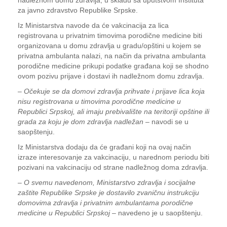
nadležnom domu zdravlja, u skladu sa uputstvom Instituta
za javno zdravstvo Republike Srpske.
Iz Ministarstva navode da će vakcinacija za lica
registrovana u privatnim timovima porodične medicine biti
organizovana u domu zdravlja u gradu/opštini u kojem se
privatna ambulanta nalazi, na način da privatna ambulanta
porodične medicine prikupi podatke građana koji se shodno
ovom pozivu prijave i dostavi ih nadležnom domu zdravlja.
–
Očekuje se da domovi zdravlja prihvate i prijave lica koja
nisu registrovana u timovima porodične medicine u
Republici Srpskoj, ali imaju prebivalište na teritoriji opštine ili
grada za koju je dom zdravlja nadležan
– navodi se u
saopštenju.
Iz Ministarstva dodaju da će građani koji na ovaj način
izraze interesovanje za vakcinaciju, u narednom periodu biti
pozivani na vakcinaciju od strane nadležnog doma zdravlja.
–
O svemu navedenom, Ministarstvo zdravlja i socijalne
zaštite Republike Srpske je dostavilo zvaničnu instrukciju
domovima zdravlja i privatnim ambulantama porodične
medicine u Republici Srpskoj
– navedeno je u saopštenju.