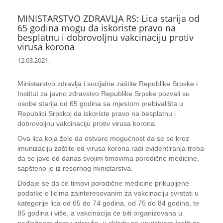
MINISTARSTVO ZDRAVLJA RS: Lica starija od
65 godina mogu da iskoriste pravo na
besplatnu i dobrovoljnu vakcinaciju protiv
virusa korona
12.03.2021.
Ministarstvo zdravlja i socijalne zaštite Republike Srpske i
Institut za javno zdravstvo Republike Srpske pozvali su
osobe starija od 65 godina sa mjestom prebivališta u
Republici Srpskoj da iskoriste pravo na besplatnu i
dobrovoljnu vakcinaciju protiv virusa korona.
Ova lica koja žele da ostvare mogućnost da se se kroz
imunizaciju zaštite od virusa korona radi evidentiranja treba
da se jave od danas svojim timovima porodične medicine,
sapšteno je iz resornog ministarstva.
Dodaje se da će timovi porodične medicine prikupljene
podatke o licima zainteresovanim za vakcinaciju svrstati u
kategorije lica od 65 do 74 godina, od 75 do 84 godina, te
85 godina i više, a vakcinacija će biti organizovana u