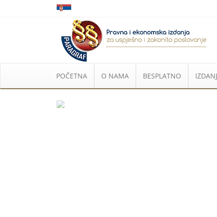
POČETNA
O NAMA
BESPLATNO
IZDANJ