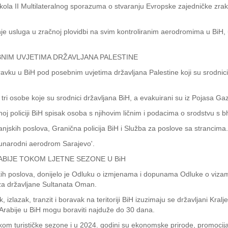
kola II Multilateralnog sporazuma o stvaranju Evropske zajedničke zra
e usluga u zračnoj plovidbi na svim kontroliranim aerodromima u BiH,
BNIM UVJETIMA DRŽAVLJANA PALESTINE
oravku u BiH pod posebnim uvjetima državljana Palestine koji su srodni
ri osobe koje su srodnici državljana BiH, a evakuirani su iz Pojasa Gaz
oj policiji BiH spisak osoba s njihovim ličnim i podacima o srodstvu s b
anjskih poslova, Granična policija BiH i Služba za poslove sa strancima.
unarodni aerodrom Sarajevo'.
ABIJE TOKOM LJETNE SEZONE U BiH
jskih poslova, donijelo je Odluku o izmjenama i dopunama Odluke o viza
 za državljane Sultanata Oman.
izlazak, tranzit i boravak nа teritoriji BiH izuzimaju se državljani Kralj
Arabije u BiH mogu boraviti najduže do 30 dana.
 turističke sezone i u 2024. godini su ekonomske prirode, promocija tur