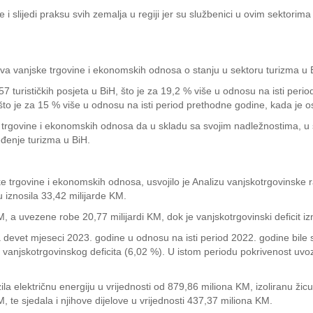
i slijedi praksu svih zemalja u regiji jer su službenici u ovim sektorima
rstva vanjske trgovine i ekonomskih odnosa o stanju u sektoru turizma u 
turističkih posjeta u BiH, što je za 19,2 % više u odnosu na isti peri
 što je za 15 % više u odnosu na isti period prethodne godine, kada je 
e trgovine i ekonomskih odnosa da u skladu sa svojim nadležnostima, u s
eđenje turizma u BiH.
ske trgovine i ekonomskih odnosa, usvojilo je Analizu vanjskotrgovinske 
iznosila 33,42 milijarde KM.
M, a uvezene robe 20,77 milijardi KM, dok je vanjskotrgovinski deficit iz
a devet mjeseci 2023. godine u odnosu na isti period 2022. godine bil
 vanjskotrgovinskog deficita (6,02 %). U istom periodu pokrivenost uvo
a električnu energiju u vrijednosti od 879,86 miliona KM, izoliranu žic
M, te sjedala i njihove dijelove u vrijednosti 437,37 miliona KM.