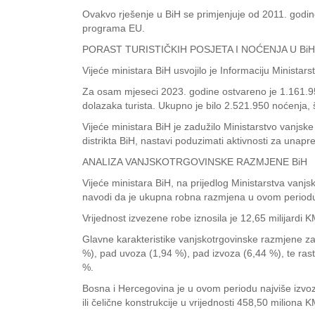
Ovakvo rješenje u BiH se primjenjuje od 2011. godine 
programa EU.
PORAST TURISTIČKIH POSJETA I NOĆENJA U BiH
Vijeće ministara BiH usvojilo je Informaciju Minista
Za osam mjeseci 2023. godine ostvareno je 1.161.957 
dolazaka turista. Ukupno je bilo 2.521.950 noćenja,
Vijeće ministara BiH je zadužilo Ministarstvo vanjsk
distrikta BiH, nastavi poduzimati aktivnosti za unapr
ANALIZA VANJSKOTRGOVINSKE RAZMJENE BiH
Vijeće ministara BiH, na prijedlog Ministarstva vanj
navodi da je ukupna robna razmjena u ovom periodu 
Vrijednost izvezene robe iznosila je 12,65 milijardi K
Glavne karakteristike vanjskotrgovinske razmjene z
%), pad uvoza (1,94 %), pad izvoza (6,44 %), te rast
%.
Bosna i Hercegovina je u ovom periodu najviše izvozil
ili čelične konstrukcije u vrijednosti 458,50 miliona K