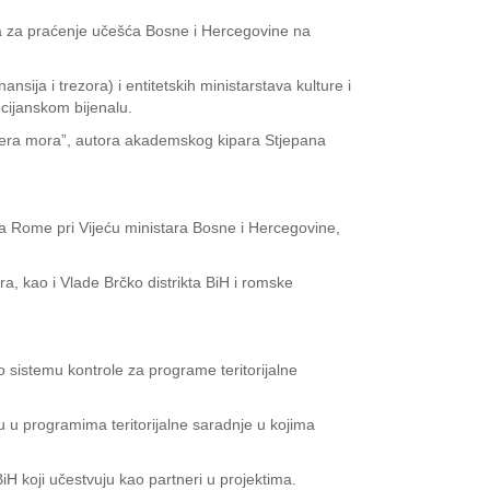
ela za praćenje učešća Bosne i Hercegovine na
nsija i trezora) i entitetskih ministarstava kulture i
cijanskom bijenalu.
Mjera mora”, autora akademskog kipara Stjepana
za Rome pri Vijeću ministara Bosne i Hercegovine,
a, kao i Vlade Brčko distrikta BiH i romske
 o sistemu kontrole za programe teritorijalne
lu u programima teritorijalne saradnje u kojima
BiH koji učestvuju kao partneri u projektima.