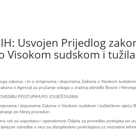
IH: Usvojen Prijedlog zako
Visokom sudskom i tužila
ijedloga zakona, i to o izmjenama i dopunama Zakona o Visokom sudskom
i Zakona o Agenciji za pružanje usluga u zračnoj plovidbi Bosne i Herc
OVEDBU POSTUPKA РО IZVJEŠTAJIMA
o izmjenama i dopunama Zakona o Visokom sudskom i tužilačkom vijeću B
tranje po hitnoj proceduri.
rok za uspostavu i operativnost Odjela za provedbu postupka ро izvješ
jelazne odredbe u vezi sa disciplinskim prekršajima uz neznatne tehnič