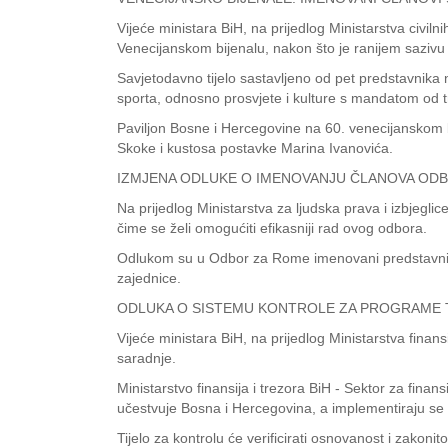
Vijeće ministara BiH, na prijedlog Ministarstva civi
Venecijanskom bijenalu, nakon što je ranijem sazivu
Savjetodavno tijelo sastavljeno od pet predstavnika na
sporta, odnosno prosvjete i kulture s mandatom od 
Paviljon Bosne i Hercegovine na 60. venecijanskom 
Skoke i kustosa postavke Marina Ivanovića.
IZMJENA ODLUKE O IMENOVANJU ČLANOVA OD
Na prijedlog Ministarstva za ljudska prava i izbjeg
čime se želi omogućiti efikasniji rad ovog odbora.
Odlukom su u Odbor za Rome imenovani predstavnici dr
zajednice.
ODLUKA O SISTEMU KONTROLE ZA PROGRAME 
Vijeće ministara BiH, na prijedlog Ministarstva finans
saradnje.
Ministarstvo finansija i trezora BiH - Sektor za fina
učestvuje Bosna i Hercegovina, a implementiraju se u
Tijelo za kontrolu će verificirati osnovanost i zakoni