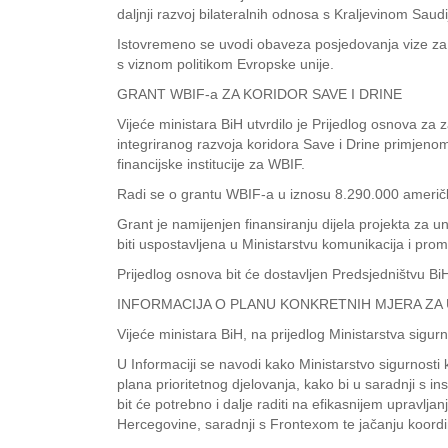
daljnji razvoj bilateralnih odnosa s Kraljevinom Sau
Istovremeno se uvodi obaveza posjedovanja vize zа ul
s viznom politikom Evropske unije.
GRANT WBIF-a ZA KORIDOR SAVE I DRINE
Vijeće ministara BiH utvrdilo je Prijedlog osnova z
integriranog razvoja koridora Save i Drine primjen
financijske institucije za WBIF.
Radi se o grantu WBIF-a u iznosu 8.290.000 američk
Grant je namijenjen finansiranju dijela projekta za
biti uspostavljena u Ministarstvu komunikacija i pro
Prijedlog osnova bit će dostavljen Predsjedništvu BiH,
INFORMACIJA O PLANU KONKRETNIH MJERA ZA 
Vijeće ministara BiH, na prijedlog Ministarstva sigur
U Informaciji se navodi kako Ministarstvo sigurnosti 
plana prioritetnog djelovanja, kako bi u saradnji s ins
bit ćе potrebno i dalje raditi na efikasnijem upravlj
Hercegovine, saradnji s Frontexom te jačanju koord