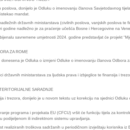
lnih poslova, donijelo je Odluku o imenovanju članova Savjetodavnog tij
 istekao mandat.
dležnih državnih ministarstava (civilnih poslova, vanjskih poslova te fina
tri godine nadležno je za praćenje učešća Bosne i Hercegovine na Vene
bijenalu savremene umjetnosti 2024. godine predstavljat će projekt “
BORA ZA ROME
lice donesena je Odluka o izmjeni Odluke o imenovanju članova Odbora 
žavnih ministarstava za ljudska prava i izbjeglice te finansija i trezor
TERITORIJALNE SARADNJE
ija i trezora, donijelo je u novom tekstu uz korekciju na sjednici Odluku
nsiranje programa i projekata EU (CFCU) vršit će funkciju tijela za kontro
 podijeljenom ili indirektnom sistemu upravljanja.
tost realiziranih troškova sadržanih u periodičnom izvještaju korisnika iz 