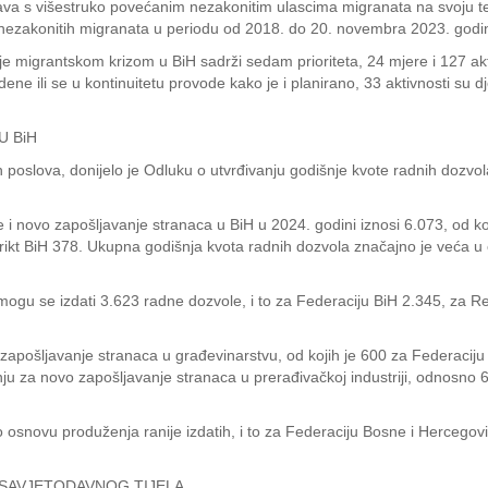
a s višestruko povećanim nezakonitim ulascima migranata na svoju terit
 nezakonitih migranata u periodu od 2018. do 20. novembra 2023. godi
anje migrantskom krizom u BiH sadrži sedam prioriteta, 24 mjere i 127 ak
ene ili se u kontinuitetu provode kako je i planirano, 33 aktivnosti su 
U BiH
nih poslova, donijelo je Odluku o utvrđivanju godišnje kvote radnih dozv
i novo zapošljavanje stranaca u BiH u 2024. godini iznosi 6.073, od k
rikt BiH 378. Ukupna godišnja kvota radnih dozvola značajno je veća u 
ogu se izdati 3.623 radne dozvole, i to za Federaciju BiH 2.345, za Re
zapošljavanje stranaca u građevinarstvu, od kojih je 600 za Federacij
ju za novo zapošljavanje stranaca u prerađivačkoj industriji, odnosno 6
 osnovu produženja ranije izdatih, i to za Federaciju Bosne i Hercegovi
 SAVJETODAVNOG TIJELA