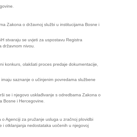
govine.
ama Zakona o državnoj službi u institucijama Bosne i
H stvaraju se uvjeti za uspostavu Registra
na državnom nivou.
vni konkurs, olakšati proces predaje dokumentacije,
iko imaju saznanje о učinjenim povredama službene
vrši se i njegovo usklađivanje s odredbama Zakona о
ma Bosne i Hercegovine.
 o Agenciji za pružanje usluga u zračnoj plovidbi
e i otklanjanja nedostataka uočenih u njegovoj