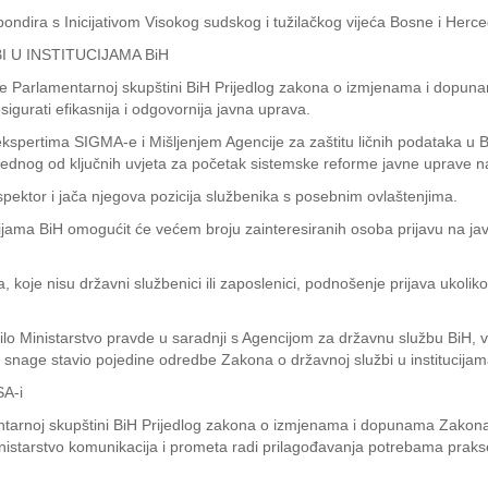
dira s Inicijativom Visokog sudskog i tužilačkog vijeća Bosne i Herce
 U INSTITUCIJAMA BiH
t će Parlamentarnoj skupštini BiH Prijedlog zakona o izmjenama i dopun
igurati efikasnija i odgovornija javna uprava.
pertima SIGMA-e i Mišljenjem Agencije za zaštitu ličnih podataka u Bi
 jednog od ključnih uvjeta za početak sistemske reforme javne uprave 
ektor i jača njegova pozicija službenika s posebnim ovlaštenjima.
cijama BiH omogućit će većem broju zainteresiranih osoba prijavu na ja
koje nisu državni službenici ili zaposlenici, podnošenje prijava ukol
lo Ministarstvo pravde u saradnji s Agencijom za državnu službu BiH, 
n snage stavio pojedine odredbe Zakona o državnoj službi u institucija
A-i
mentarnoj skupštini BiH Prijedlog zakona o izmjenama i dopunama Zakona
nistarstvo komunikacija i prometa radi prilagođavanja potrebama praks