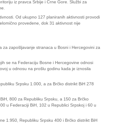
oriju iz pravca Srbije i Crne Gore. Službi za
ne.
tivnosti. Od ukupno 127 planiranih aktivnosti provodi
djelomično provedene, dok 31 aktivnost nije
ola za zapošljavanje stranaca u Bosni i Hercegovini za
ojih se na Federaciju Bosne i Hercegovine odnosi
ovoj u odnosu na prošlu godinu kada je iznosila
publiku Srpsku 1.000, a za Brčko distrikt BiH 278
u BiH, 800 za Republiku Srpsku, a 150 za Brčko
00 u Federaciji BiH, 102 u Republici Srpskoj i 60 u
ne 1.950, Republiku Srpsku 400 i Brčko distrikt BiH