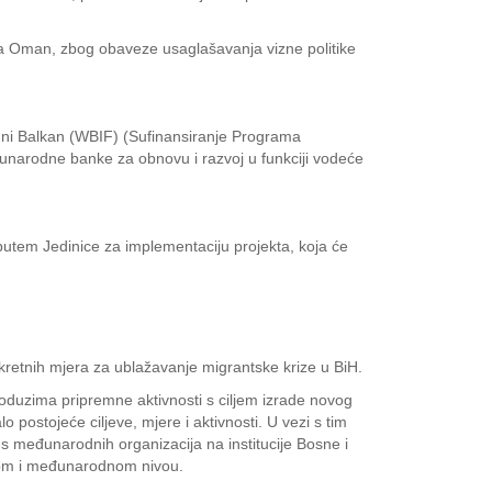
nata Oman, zbog obaveze usaglašavanja vizne politike
adni Balkan (WBIF) (Sufinansiranje Programa
unarodne banke za obnovu i razvoj u funkciji vodeće
putem Jedinice za implementaciju projekta, koja će
onkretnih mjera za ublažavanje migrantske krize u BiH.
i poduzima pripremne aktivnosti s ciljem izrade novog
o postojeće ciljeve, mjere i aktivnosti. U vezi s tim
a s međunarodnih organizacija na institucije Bosne i
lnom i međunarodnom nivou.