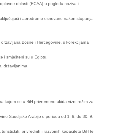
koplovne oblasti (ECAA) u pogledu naziva i
 uključujući i aerodrome osnovane nakon stupanja
ci državljana Bosne i Hercegovine, s korekcijama
e i smješteni su u Egiptu.
h. državljanima.
ma kojom se u BiH privremeno ukida vizni režim za
evine Saudijske Arabije u periodu od 1. 6. do 30. 9.
ističkih, privrednih i razvojnih kapaciteta BiH te