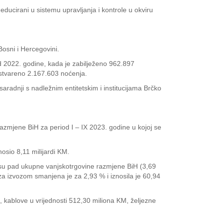
 educirani u sistemu upravljanja i kontrole u okviru
Bosni i Hercegovini.
od 2022. godine, kada je zabilježeno 962.897
ostvareno 2.167.603 noćenja.
aradnji s nadležnim entitetskim i institucijama Brčko
razmjene BiH za period I – IX 2023. godine u kojoj se
nosio 8,11 milijardi KM.
e su pad ukupne vanjskotrgovine razmjene BiH (3,69
za izvozom smanjena je za 2,93 % i iznosila je 60,94
u, kablove u vrijednosti 512,30 miliona KM, željezne