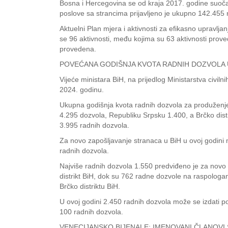
Bosna i Hercegovina se od kraja 2017. godine suočav
poslove sa strancima prijavljeno je ukupno 142.455
Aktuelni Plan mjera i aktivnosti za efikasno upravlj
se 96 aktivnosti, među kojima su 63 aktivnosti proved
provedena.
POVEĆANA GODIŠNJA KVOTA RADNIH DOZVOLA 
Vijeće ministara BiH, na prijedlog Ministarstva civil
2024. godinu.
Ukupna godišnja kvota radnih dozvola za produženje 
4.295 dozvola, Republiku Srpsku 1.400, a Brčko dist
3.995 radnih dozvola.
Za novo zapošljavanje stranaca u BiH u ovoj godini m
radnih dozvola.
Najviše radnih dozvola 1.550 predviđeno je za novo 
distrikt BiH, dok su 762 radne dozvole na raspologan
Brčko distriktu BiH.
U ovoj godini 2.450 radnih dozvola može se izdati po
100 radnih dozvola.
VENECIJANSKO BIJENALE: IMENOVANI ČLANOVI