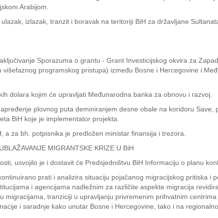
dijskom Arabijom.
azak, izlazak, tranzit i boravak na teritoriji BiH za državljane Sulta
a zaključivanje Sporazuma o grantu - Grant Investicijskog okvira za Zap
om višefaznog programskog pristupa) između Bosne i Hercegovine i Međ
ih dolara kojim ćе upravljati Međunarodna banka za obnovu i razvoj.
 unapređenje plovnog puta deminiranjem desne obale na koridoru Save, 
meta BiH koje je implementator projekta.
 a za bh. potpisnika je predložen ministar finansija i trezora.
UBLAŽAVANJE MIGRANTSKE KRIZE U BiH
nosti, usvojilo je i dostavit će Predsjedništvu BiH Informaciju o planu k
kontinuirano prati i analizira situaciju pojačanog migracijskog pritiska 
titucijama i agencijama nadležnim za različite aspekte migracija revidiral
anju migracijama, tranziciji u upravljanju privremenim prihvatnim centrim
inacije i saradnje kako unutar Bosne i Hercegovine, tako i na regiona