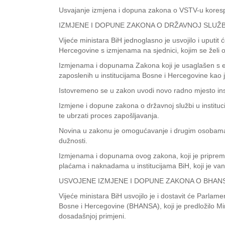
Usvajanje izmjena i dopuna zakona o VSTV-u korespon
IZMJENE I DOPUNE ZAKONA O DRŽAVNOJ SLUŽBI
Vijeće ministara BiH jednoglasno je usvojilo i uputi
Hercegovine s izmjenama na sjednici, kojim se želi os
Izmjenama i dopunama Zakona koji je usaglašen s eks
zaposlenih u institucijama Bosne i Hercegovine kao
Istovremeno se u zakon uvodi novo radno mjesto insp
Izmjene i dopune zakona o državnoj službi u institu
te ubrzati proces zapošljavanja.
Novina u zakonu je omogućavanje i drugim osobama, 
dužnosti.
Izmjenama i dopunama ovog zakona, koji je pripremi
plaćama i naknadama u institucijama BiH, koji je va
USVOJENE IZMJENE I DOPUNE ZAKONA O BHANS
Vijeće ministara BiH usvojilo je i dostavit će Parla
Bosne i Hercegovine (BHANSA), koji je predložilo Mi
dosadašnjoj primjeni.