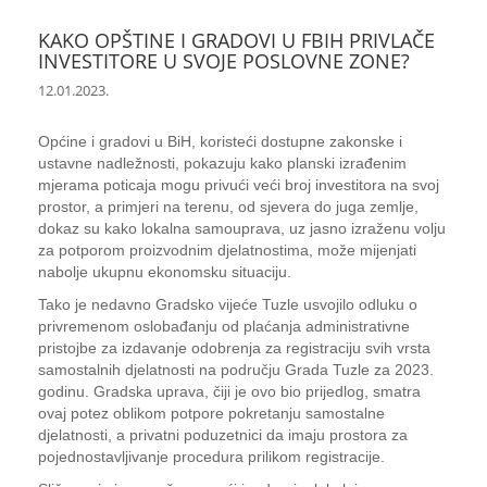
KAKO OPŠTINE I GRADOVI U FBIH PRIVLAČE
INVESTITORE U SVOJE POSLOVNE ZONE?
12.01.2023.
Općine i gradovi u BiH, koristeći dostupne zakonske i
ustavne nadležnosti, pokazuju kako planski izrađenim
mjerama poticaja mogu privući veći broj investitora na svoj
prostor, a primjeri na terenu, od sjevera do juga zemlje,
dokaz su kako lokalna samouprava, uz jasno izraženu volju
za potporom proizvodnim djelatnostima, može mijenjati
nabolje ukupnu ekonomsku situaciju.
Tako je nedavno Gradsko vijeće Tuzle usvojilo odluku o
privremenom oslobađanju od plaćanja administrativne
pristojbe za izdavanje odobrenja za registraciju svih vrsta
samostalnih djelatnosti na području Grada Tuzle za 2023.
godinu. Gradska uprava, čiji je ovo bio prijedlog, smatra
ovaj potez oblikom potpore pokretanju samostalne
djelatnosti, a privatni poduzetnici da imaju prostora za
pojednostavljivanje procedura prilikom registracije.