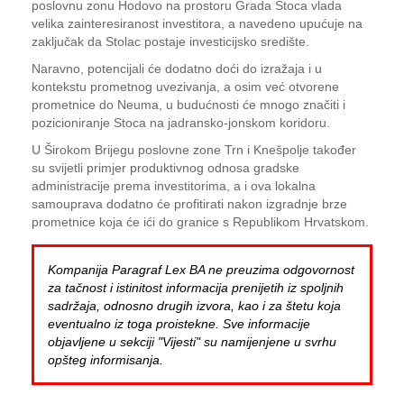
poslovnu zonu Hodovo na prostoru Grada Stoca vlada
velika zainteresiranost investitora, a navedeno upućuje na
zaključak da Stolac postaje investicijsko središte.
Naravno, potencijali će dodatno doći do izražaja i u
kontekstu prometnog uvezivanja, a osim već otvorene
prometnice do Neuma, u budućnosti će mnogo značiti i
pozicioniranje Stoca na jadransko-jonskom koridoru.
U Širokom Brijegu poslovne zone Trn i Knešpolje također
su svijetli primjer produktivnog odnosa gradske
administracije prema investitorima, a i ova lokalna
samouprava dodatno će profitirati nakon izgradnje brze
prometnice koja će ići do granice s Republikom Hrvatskom.
Kompanija Paragraf Lex BA ne preuzima odgovornost
za tačnost i istinitost informacija prenijetih iz spoljnih
sadržaja, odnosno drugih izvora, kao i za štetu koja
eventualno iz toga proistekne. Sve informacije
objavljene u sekciji "Vijesti" su namijenjene u svrhu
opšteg informisanja.