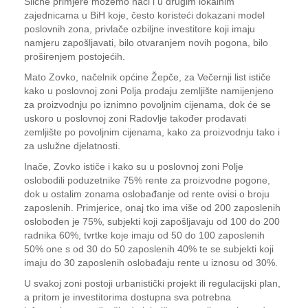
Slične primjere možemo naći i u drugim lokalnim
zajednicama u BiH koje, često koristeći dokazani model
poslovnih zona, privlače ozbiljne investitore koji imaju
namjeru zapošljavati, bilo otvaranjem novih pogona, bilo
proširenjem postojećih.
Mato Zovko, načelnik općine Žepče, za Večernji list ističe
kako u poslovnoj zoni Polja prodaju zemljište namijenjeno
za proizvodnju po iznimno povoljnim cijenama, dok će se
uskoro u poslovnoj zoni Radovlje također prodavati
zemljište po povoljnim cijenama, kako za proizvodnju tako i
za uslužne djelatnosti.
Inače, Zovko ističe i kako su u poslovnoj zoni Polje
oslobodili poduzetnike 75% rente za proizvodne pogone,
dok u ostalim zonama oslobađanje od rente ovisi o broju
zaposlenih. Primjerice, onaj tko ima više od 200 zaposlenih
oslobođen je 75%, subjekti koji zapošljavaju od 100 do 200
radnika 60%, tvrtke koje imaju od 50 do 100 zaposlenih
50% one s od 30 do 50 zaposlenih 40% te se subjekti koji
imaju do 30 zaposlenih oslobađaju rente u iznosu od 30%.
U svakoj zoni postoji urbanistički projekt ili regulacijski plan,
a pritom je investitorima dostupna sva potrebna