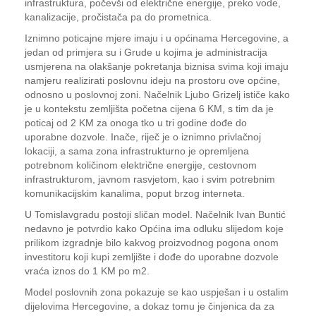
infrastruktura, počevši od električne energije, preko vode,
kanalizacije, pročistača pa do prometnica.
Iznimno poticajne mjere imaju i u općinama Hercegovine, a
jedan od primjera su i Grude u kojima je administracija
usmjerena na olakšanje pokretanja biznisa svima koji imaju
namjeru realizirati poslovnu ideju na prostoru ove općine,
odnosno u poslovnoj zoni. Načelnik Ljubo Grizelj ističe kako
je u kontekstu zemljišta početna cijena 6 KM, s tim da je
poticaj od 2 KM za onoga tko u tri godine dođe do
uporabne dozvole. Inače, riječ je o iznimno privlačnoj
lokaciji, a sama zona infrastrukturno je opremljena
potrebnom količinom električne energije, cestovnom
infrastrukturom, javnom rasvjetom, kao i svim potrebnim
komunikacijskim kanalima, poput brzog interneta.
U Tomislavgradu postoji sličan model. Načelnik Ivan Buntić
nedavno je potvrdio kako Općina ima odluku slijedom koje
prilikom izgradnje bilo kakvog proizvodnog pogona onom
investitoru koji kupi zemljište i dođe do uporabne dozvole
vraća iznos do 1 KM po m2.
Model poslovnih zona pokazuje se kao uspješan i u ostalim
dijelovima Hercegovine, a dokaz tomu je činjenica da za