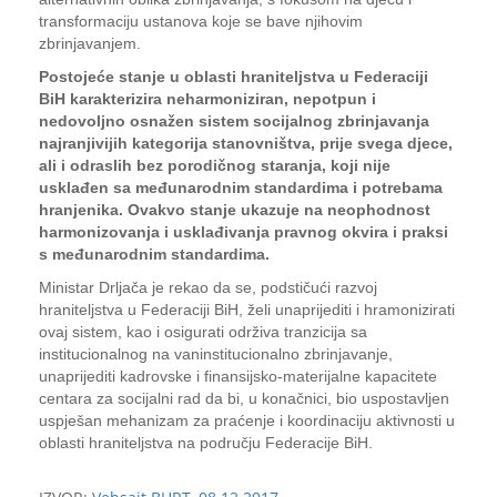
transformaciju ustanova koje se bave njihovim
zbrinjavanjem.
Postojeće stanje u oblasti hraniteljstva u Federaciji
BiH karakterizira neharmoniziran, nepotpun i
nedovoljno osnažen sistem socijalnog zbrinjavanja
najranjivijih kategorija stanovništva, prije svega djece,
ali i odraslih bez porodičnog staranja, koji nije
usklađen sa međunarodnim standardima i potrebama
hranjenika. Ovakvo stanje ukazuje na neophodnost
harmonizovanja i usklađivanja pravnog okvira i praksi
s međunarodnim standardima.
Ministar Drljača je rekao da se, podstičući razvoj
hraniteljstva u Federaciji BiH, želi unaprijediti i hramonizirati
ovaj sistem, kao i osigurati održiva tranzicija sa
institucionalnog na vaninstitucionalno zbrinjavanje,
unaprijediti kadrovske i finansijsko-materijalne kapacitete
centara za socijalni rad da bi, u konačnici, bio uspostavljen
uspješan mehanizam za praćenje i koordinaciju aktivnosti u
oblasti hraniteljstva na području Federacije BiH.