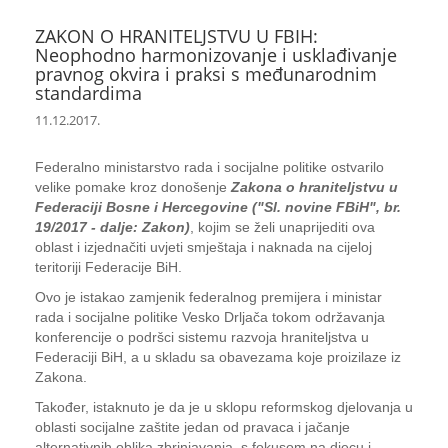
ZAKON O HRANITELJSTVU U FBIH:
Neophodno harmonizovanje i usklađivanje
pravnog okvira i praksi s međunarodnim
standardima
11.12.2017.
Federalno ministarstvo rada i socijalne politike ostvarilo
velike pomake kroz donošenje
Zakona o hraniteljstvu u
Federaciji Bosne i Hercegovine ("Sl. novine FBiH", br.
19/2017 - dalje: Zakon)
, kojim se želi unaprijediti ova
oblast i izjednačiti uvjeti smještaja i naknada na cijeloj
teritoriji Federacije BiH.
Ovo je istakao zamjenik federalnog premijera i ministar
rada i socijalne politike Vesko Drljača tokom održavanja
konferencije o podršci sistemu razvoja hraniteljstva u
Federaciji BiH, a u skladu sa obavezama koje proizilaze iz
Zakona.
Također, istaknuto je da je u sklopu reformskog djelovanja u
oblasti socijalne zaštite jedan od pravaca i jačanje
alternativnih oblika zbrinjavanja, s fokusom na djecu i