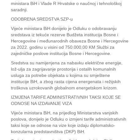
ministara BiH i Vlade R Hrvatske o naučnoj i tehnološkoj
saradnji.
ODOBRENA SREDSTVA SZP-u
Vijeće ministara BiH donijelo je Odluku o odobravanju
sredstava iz tekuće rezerve Budžeta institucija Bosne i
Hercegovine i međunarodnih obaveza Bosne i Hercegovine
za 2022. godinu u visini od 750.000,00 KM Službi za
zajedničke poslove institucija Bosne i Hercegovine.
Sredstva su namijenjena za nabavku električne energije,
lož-ulja za zagrijavanje prostorija i ostalih komunalnih
usluga za potrebe objekata u kojima su smještene
institucije BiH, a zbog rasta cijena energenata i režijskih
troškova uzrokovanih globalnom energetskom krizom.
IZMJENA TARIFE ADMINISTRATIVNIH TAKSI KOJE SE
ODNOSE NA IZDAVANJE VIZA
Vijeće ministara BiH, na prijedlog Ministarstva vanjskih
poslova, donijelo je Odluku o izmjeni tarife administrativnih
taksi koje se odnose na vize koje izdaju diplomatsko-
konzularna predstavništva (DKP) BiH.