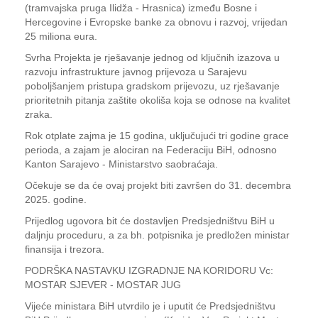
(tramvajska pruga Ilidža - Hrasnica) između Bosne i
Hercegovine i Evropske banke za obnovu i razvoj, vrijedan
25 miliona eura.
Svrha Projekta je rješavanje jednog od ključnih izazova u
razvoju infrastrukture javnog prijevoza u Sarajevu
poboljšanjem pristupa gradskom prijevozu, uz rješavanje
prioritetnih pitanja zaštite okoliša koja se odnose na kvalitet
zraka.
Rok otplate zajma je 15 godina, uključujući tri godine grace
perioda, a zajam je alociran na Federaciju BiH, odnosno
Kanton Sarajevo - Ministarstvo saobraćaja.
Očekuje se da će ovaj projekt biti završen do 31. decembra
2025. godine.
Prijedlog ugovora bit će dostavljen Predsjedništvu BiH u
daljnju proceduru, a za bh. potpisnika je predložen ministar
finansija i trezora.
PODRŠKA NASTAVKU IZGRADNJE NA KORIDORU Vc:
MOSTAR SJEVER - MOSTAR JUG
Vijeće ministara BiH utvrdilo je i uputit će Predsjedništvu