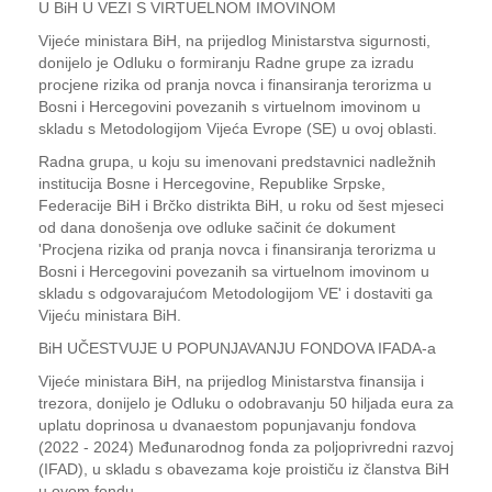
U BiH U VEZI S VIRTUELNOM IMOVINOM
Vijeće ministara BiH, na prijedlog Ministarstva sigurnosti,
donijelo je Odluku o formiranju Radne grupe za izradu
procjene rizika od pranja novca i finansiranja terorizma u
Bosni i Hercegovini povezanih s virtuelnom imovinom u
skladu s Metodologijom Vijeća Evrope (SE) u ovoj oblasti.
Radna grupa, u koju su imenovani predstavnici nadležnih
institucija Bosne i Hercegovine, Republike Srpske,
Federacije BiH i Brčko distrikta BiH, u roku od šest mjeseci
od dana donošenja ove odluke sačinit će dokument
'Procjena rizika od pranja novca i finansiranja terorizma u
Bosni i Hercegovini povezanih sa virtuelnom imovinom u
skladu s odgovarajućom Metodologijom VE' i dostaviti ga
Vijeću ministara BiH.
BiH UČESTVUJE U POPUNJAVANJU FONDOVA IFADA-a
Vijeće ministara BiH, na prijedlog Ministarstva finansija i
trezora, donijelo je Odluku o odobravanju 50 hiljada eura za
uplatu doprinosa u dvanaestom popunjavanju fondova
(2022 - 2024) Međunarodnog fonda za poljoprivredni razvoj
(IFAD), u skladu s obavezama koje proističu iz članstva BiH
u ovom fondu.