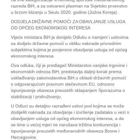
razreda BiH, a za ostvareni plasman na Svjetsko prvenstvo
u brzom klizanju u Seulu 2020. godine (Južna Koreja).
DODJELA DRŽAVNE POMOĆI ZA OBAVLJANJE USLUGA
OD OPĆEG EKONOMSKOG INTERESA
Vijeće ministara BiH je donijelo Odluku o namjeni i uslovima
za dodjelu državne pomoći u obliku naknade privrednim
subjektima kojima je povjereno obavljanje usluga od općeg
ekonomskog interesa.
Ova odluka, čiji je predlagač Ministarstvo vanjske trgovine i
ekonomskih odnosa BiH, predstavlja daljnji korak prema
usklađivanju zakonodavstva BiH u oblasti državnih pomoći
s odgovarajućom pravnom stečevinom EU, odnosno
ispunjavanje obaveza preuzetih sklapanjem Sporazuma o
stabilizaciji i pridruživanju.
U Odluci su detaljno razrađeni uslovi pod kojima se može
dodijeliti naknada za obavljanje i izvršenje zadataka u vezi s
obavljanjem usluga od općeg ekonomskog interesa, a da
se time u većoj mjeri ne narušava tržišna konkurencija i
ispunjavanje preuzetih međunarodnih obaveza Bosne i
Hercegovine.