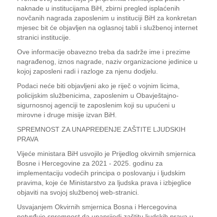
naknade u institucijama BiH, zbirni pregled isplaćenih
novčanih nagrada zaposlenim u instituciji BiH za konkretan
mjesec bit će objavljen na oglasnoj tabli i službenoj internet
stranici institucije.
Ove informacije obavezno treba da sadrže ime i prezime
nagrađenog, iznos nagrade, naziv organizacione jedinice u
kojoj zaposleni radi i razloge za njenu dodjelu.
Podaci neće biti objavljeni ako je riječ o vojnim licima,
policijskim službenicima, zaposlenim u Obavještajno-
sigurnosnoj agenciji te zaposlenim koji su upućeni u
mirovne i druge misije izvan BiH.
SPREMNOST ZA UNAPREĐENJE ZAŠTITE LJUDSKIH
PRAVA
Vijeće ministara BiH usvojilo je Prijedlog okvirnih smjernica
Bosne i Hercegovine za 2021 - 2025. godinu za
implementaciju vodećih principa o poslovanju i ljudskim
pravima, koje će Ministarstvo za ljudska prava i izbjeglice
objaviti na svojoj službenoj web-stranici.
Usvajanjem Okvirnih smjernica Bosna i Hercegovina
potvrđuje spremnost da unaprijedi zaštitu ljudskih prava u