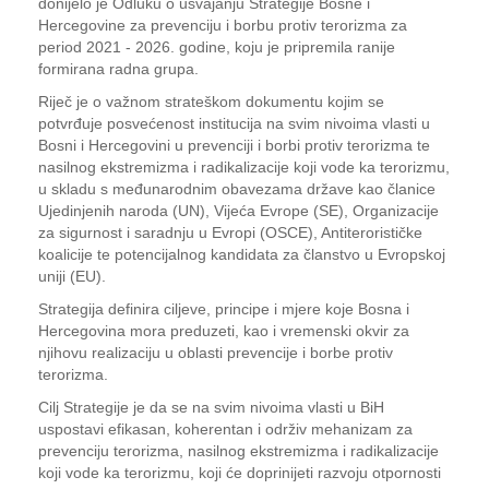
donijelo je Odluku o usvajanju Strategije Bosne i
Hercegovine za prevenciju i borbu protiv terorizma za
period 2021 - 2026. godine, koju je pripremila ranije
formirana radna grupa.
Riječ je o važnom strateškom dokumentu kojim se
potvrđuje posvećenost institucija na svim nivoima vlasti u
Bosni i Hercegovini u prevenciji i borbi protiv terorizma te
nasilnog ekstremizma i radikalizacije koji vode ka terorizmu,
u skladu s međunarodnim obavezama države kao članice
Ujedinjenih naroda (UN), Vijeća Evrope (SE), Organizacije
za sigurnost i saradnju u Evropi (OSCE), Antiterorističke
koalicije te potencijalnog kandidata za članstvo u Evropskoj
uniji (EU).
Strategija definira ciljeve, principe i mjere koje Bosna i
Hercegovina mora preduzeti, kao i vremenski okvir za
njihovu realizaciju u oblasti prevencije i borbe protiv
terorizma.
Cilj Strategije je da se na svim nivoima vlasti u BiH
uspostavi efikasan, koherentan i održiv mehanizam za
prevenciju terorizma, nasilnog ekstremizma i radikalizacije
koji vode ka terorizmu, koji će doprinijeti razvoju otpornosti