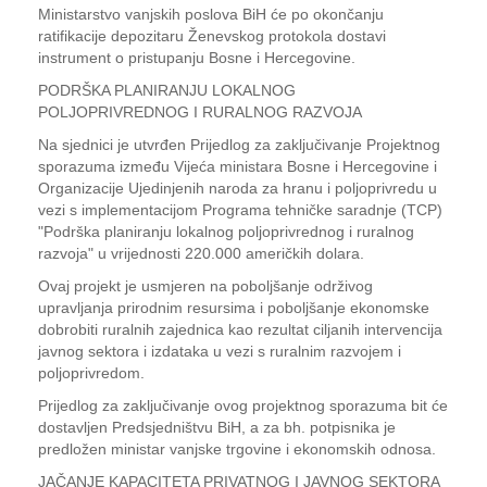
Ministarstvo vanjskih poslova BiH će po okončanju
ratifikacije depozitaru Ženevskog protokola dostavi
instrument o pristupanju Bosne i Hercegovine.
PODRŠKA PLANIRANJU LOKALNOG
POLJOPRIVREDNOG I RURALNOG RAZVOJA
Na sjednici je utvrđen Prijedlog za zaključivanje Projektnog
sporazuma između Vijeća ministara Bosne i Hercegovine i
Organizacije Ujedinjenih naroda za hranu i poljoprivredu u
vezi s implementacijom Programa tehničke saradnje (TCP)
"Podrška planiranju lokalnog poljoprivrednog i ruralnog
razvoja" u vrijednosti 220.000 američkih dolara.
Ovaj projekt je usmjeren na poboljšanje održivog
upravljanja prirodnim resursima i poboljšanje ekonomske
dobrobiti ruralnih zajednica kao rezultat ciljanih intervencija
javnog sektora i izdataka u vezi s ruralnim razvojem i
poljoprivredom.
Prijedlog za zaključivanje ovog projektnog sporazuma bit će
dostavljen Predsjedništvu BiH, a za bh. potpisnika je
predložen ministar vanjske trgovine i ekonomskih odnosa.
JAČANJE KAPACITETA PRIVATNOG I JAVNOG SEKTORA