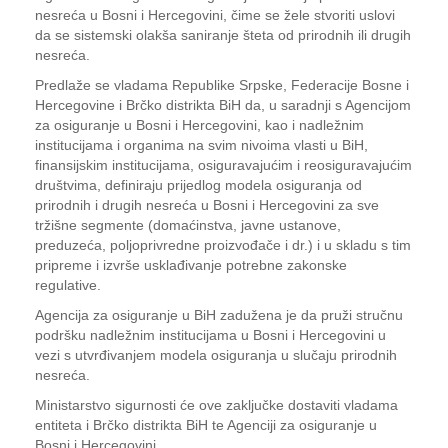
nesreća u Bosni i Hercegovini, čime se žele stvoriti uslovi
da se sistemski olakša saniranje šteta od prirodnih ili drugih
nesreća.
Predlaže se vladama Republike Srpske, Federacije Bosne i
Hercegovine i Brčko distrikta BiH da, u saradnji s Agencijom
za osiguranje u Bosni i Hercegovini, kao i nadležnim
institucijama i organima na svim nivoima vlasti u BiH,
finansijskim institucijama, osiguravajućim i reosiguravajućim
društvima, definiraju prijedlog modela osiguranja od
prirodnih i drugih nesreća u Bosni i Hercegovini za sve
tržišne segmente (domaćinstva, javne ustanove,
preduzeća, poljoprivredne proizvođače i dr.) i u skladu s tim
pripreme i izvrše usklađivanje potrebne zakonske
regulative.
Agencija za osiguranje u BiH zadužena je da pruži stručnu
podršku nadležnim institucijama u Bosni i Hercegovini u
vezi s utvrđivanjem modela osiguranja u slučaju prirodnih
nesreća.
Ministarstvo sigurnosti će ove zaključke dostaviti vladama
entiteta i Brčko distrikta BiH te Agenciji za osiguranje u
Bosni i Hercegovini.