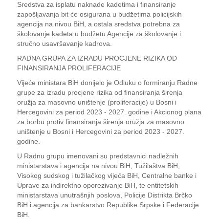
Sredstva za isplatu naknade kadetima i finansiranje
zapošljavanja bit će osigurana u budžetima policijskih
agencija na nivou BiH, a ostala sredstva potrebna za
školovanje kadeta u budžetu Agencije za školovanje i
stručno usavršavanje kadrova.
RADNA GRUPA ZA IZRADU PROCJENE RIZIKA OD
FINANSIRANJA PROLIFERACIJE
Vijeće ministara BiH donijelo je Odluku o formiranju Radne
grupe za izradu procjene rizika od finansiranja širenja
oružja za masovno uništenje (proliferacije) u Bosni i
Hercegovini za period 2023 - 2027. godine i Akcionog plana
za borbu protiv finansiranja širenja oružja za masovno
uništenje u Bosni i Hercegovini za period 2023 - 2027.
godine.
U Radnu grupu imenovani su predstavnici nadležnih
ministarstava i agencija na nivou BiH, Tužilaštva BiH,
Visokog sudskog i tužilačkog vijeća BiH, Centralne banke i
Uprave za indirektno oporezivanje BiH, te entitetskih
ministarstava unutrašnjih poslova, Policije Distrikta Brčko
BiH i agencija za bankarstvo Republike Srpske i Federacije
BiH.