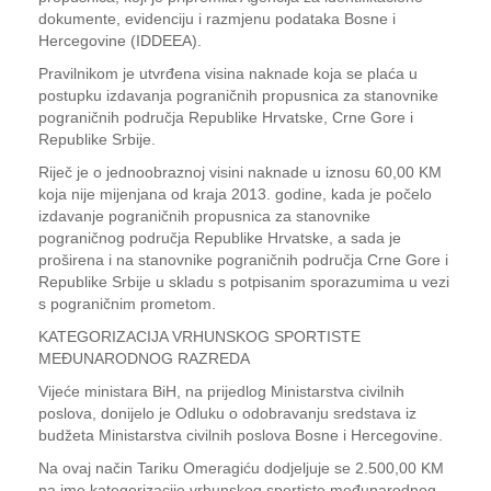
dokumente, evidenciju i razmjenu podataka Bosne i
Hercegovine (IDDEEA).
Pravilnikom je utvrđena visina naknade koja se plaća u
postupku izdavanja pograničnih propusnica za stanovnike
pograničnih područja Republike Hrvatske, Crne Gore i
Republike Srbije.
Riječ je o jednoobraznoj visini naknade u iznosu 60,00 KM
koja nije mijenjana od kraja 2013. godine, kada je počelo
izdavanje pograničnih propusnica za stanovnike
pograničnog područja Republike Hrvatske, a sada je
proširena i na stanovnike pograničnih područja Crne Gore i
Republike Srbije u skladu s potpisanim sporazumima u vezi
s pograničnim prometom.
KATEGORIZACIJA VRHUNSKOG SPORTISTE
MEĐUNARODNOG RAZREDA
Vijeće ministara BiH, na prijedlog Ministarstva civilnih
poslova, donijelo je Odluku o odobravanju sredstava iz
budžeta Ministarstva civilnih poslova Bosne i Hercegovine.
Na ovaj način Tariku Omeragiću dodjeljuje se 2.500,00 KM
na ime kategorizacije vrhunskog sportiste međunarodnog