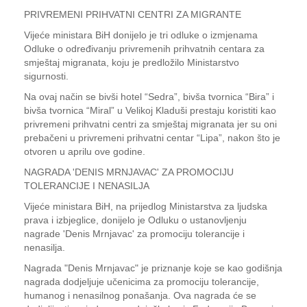
PRIVREMENI PRIHVATNI CENTRI ZA MIGRANTE
Vijeće ministara BiH donijelo je tri odluke o izmjenama
Odluke o određivanju privremenih prihvatnih centara za
smještaj migranata, koju je predložilo Ministarstvo
sigurnosti.
Na ovaj način se bivši hotel “Sedra”, bivša tvornica “Bira” i
bivša tvornica “Miral” u Velikoj Kladuši prestaju koristiti kao
privremeni prihvatni centri za smještaj migranata jer su oni
prebačeni u privremeni prihvatni centar “Lipa”, nakon što je
otvoren u aprilu ove godine.
NAGRADA 'DENIS MRNJAVAC' ZA PROMOCIJU
TOLERANCIJE I NENASILJA
Vijeće ministara BiH, na prijedlog Ministarstva za ljudska
prava i izbjeglice, donijelo je Odluku o ustanovljenju
nagrade 'Denis Mrnjavac' za promociju tolerancije i
nenasilja.
Nagrada "Denis Mrnjavac" je priznanje koje se kao godišnja
nagrada dodjeljuje učenicima za promociju tolerancije,
humanog i nenasilnog ponašanja. Ova nagrada će se