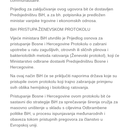
communautaire.
Prijedlog za zaključivanje ovog ugovora bit će dostavljen
Predsjedništvu BiH, a za bh. potpisnika je predložen
ministar vanjske trgovine i ekonomskih odnosa.
BiH PRISTUPA ŽENEVSKOM PROTOKOLU
Vijeće ministara BiH utvrdilo je Prijedlog osnova za
pristupanje Bosne i Hercegovine Protokolu o zabrani
upotrebe u ratu zagušljivih, otrovnih ili sličnih plinova i
bakterioloških metoda ratovanja (Ženevski protokol), koji će
Ministarstvo odbrane dostaviti Predsjedništvu Bosne i
Hercegovine.
Na ovaj način BiH će se priključiti naporima država koje su
pristupile ovom protokolu koji trajno zabranjuje primjenu
svih oblika hemijskog i biološkog ratovanja.
Pristupanje Bosne i Hercegovine ovom protokolu bit će
sastavni dio strategije BiH za sprečavanje širenja oružja za
masovno uništenje u skladu s ciljevima Odbrambene
politike BiH, u procesu ispunjavanja međunarodnih i
obaveza tokom pristupnih pregovora za članstvo u
Evropskoj uniji.