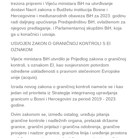
trezora pripremi i Vijeću ministara BiH na utvrđivanje
dostavi Nacrt zakona o Budžetu institucija Bosne i
Hercegovine i međunarodnih obaveza BiH za 2023. godinu
radi daljnjeg upućivanja Predsjedništvu BiH, ovlaštenom za
njegovo predlaganje, i Parlamentarnoj skupštini BiH, koja
ga u konačnici i usvaja.
USVOJEN ZAKON O GRANIČNOJ KONTROLI S EI
OZNAKOM
Vijeće ministara BiH utvrdilo je Prijedlog zakona o graničnoj
kontroli, s oznakom EI, kao svojevrsnom potvrdom
određene usklađenosti s pravnom stečevinom Evropske
unije (acquis).
Izrada novog zakona o graničnoj kontroli nameće se i kao
jedan od prioriteta iz Strategije integriranog upravljanja
granicom u Bosni i Hercegovini za period 2019 - 2023.
godine.
Ovim zakonom se, između ostalog, uređuju pitanja
granične kontrole i nadležnih organa, prelazak državne
granice, granični prijelazi i granična odobrenja, granične
provjere i nadzor granice, granična linija i uređenje prostora