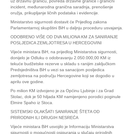
uz državnu granicu, povreda državne granice i granični
incident, međunarodna granična saradnja, prenošenje
oružja, prikupljanje ličnih podataka i evidencije.
Ministarstvo sigurnosti dostavit će Prijedlog zakona
Parlamentarnoj skupštini BiH u daljnju proceduru usvajanja.
ODOBRENO VIŠE OD DVA MILIONA KM ZA SANIRANJE
POSLJEDICA ZEMLJOTRESA U HERCEGOVINI
Vijeće ministara BiH, na prijedlog Ministarstva sigurnosti,
donijelo je Odluku o odobravanju 2.050.000,00 KM iz
tekuće budžetske rezerve u skladu s ranijim zaključkom
Predsjedništva BiH u vezi sa sanacijom posljedica
zemljotresa na području Hercegovine koji se dogodio u
aprilu ove godine.
Po milion KM izdvojeno je za Općinu Ljubinje i za Grad
Stolac, dok je 50 hiljada KM namijenjeno porodici poginule
Elmire Spaho iz Stoca.
SISTEMSKI OLAKŠATI SANIRANJE ŠTETA OD
PRIRODNIH ILI DRUGIH NESREĆA
Vijeće ministara BiH usvojilo je Informaciju Ministarstva
sigurnosti o mogućnosti osiguranja u slučaju prirodnih