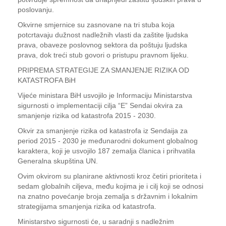
poslovanju.
Okvirne smjernice su zasnovane na tri stuba koja
potcrtavaju dužnost nadležnih vlasti da zaštite ljudska
prava, obaveze poslovnog sektora da poštuju ljudska
prava, dok treći stub govori o pristupu pravnom lijeku.
PRIPREMA STRATEGIJE ZA SMANJENJE RIZIKA OD
KATASTROFA BiH
Vijeće ministara BiH usvojilo je Informaciju Ministarstva
sigurnosti o implementaciji cilja “E” Sendai okvira za
smanjenje rizika od katastrofa 2015 - 2030.
Okvir za smanjenje rizika od katastrofa iz Sendaija za
period 2015 - 2030 je međunarodni dokument globalnog
karaktera, koji je usvojilo 187 zemalja članica i prihvatila
Generalna skupština UN.
Ovim okvirom su planirane aktivnosti kroz četiri prioriteta i
sedam globalnih ciljeva, među kojima je i cilj koji se odnosi
na znatno povećanje broja zemalja s državnim i lokalnim
strategijama smanjenja rizika od katastrofa.
Ministarstvo sigurnosti će, u saradnji s nadležnim