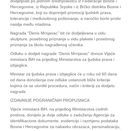
dodjeljivati po jednom srednjoškolcu iz Federacije Bosne i
Hercegovine, iz Republike Srpske i iz Brčko distrikta Bosne i
Hercegovine, koji su doprinijeli promociji ljudskih prava,
tolerancije i međusobnog poštovanja, a naročito borbi protiv
nasilja među mladima.
Nagrada "Denis Mrnjavac” bit će dodjeljivana u vidu
skulpture, posebnog priznanja u vidu plakete i posebnog
priznanja za školu nagrađenog učenika.
Odluku o dodjeli nagrade "Denis Mrnjavac" donosi Vijeće
ministara BiH na prijedlog Ministarstva za ljudska prava i
izbjeglice.
Ministar za ljudska prava i izbjeglice će u roku od 60 dana
od dana donošenja ove odluke ustanoviti bliže kriterije
kojima će se utvrditi procedura, način i kriteriji za dodjelu
nagrade.
IZDAVANJE POGRANIČNIH PROPUSNICA
Vijeće ministara BiH, na prijedlog Ministarstva civilnih
poslova, donijelo je dvije odluke o zaduženju Agencije za
identifikacione dokumente, evidenciju i razmjenu podataka
Bosne i Hercegovine za nabavku obrazaca, personalizaciju,