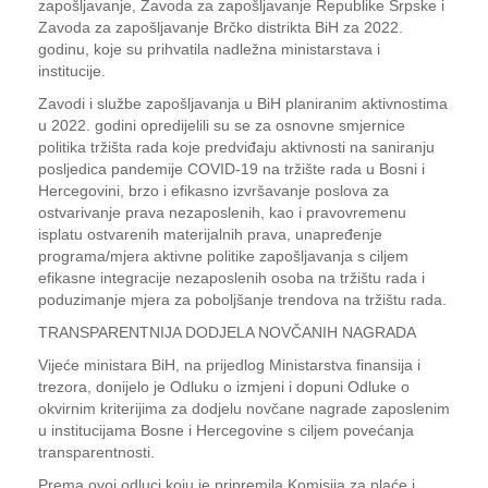
zapošljavanje, Zavoda za zapošljavanje Republike Srpske i
Zavoda za zapošljavanje Brčko distrikta BiH za 2022.
godinu, koje su prihvatila nadležna ministarstava i
institucije.
Zavodi i službe zapošljavanja u BiH planiranim aktivnostima
u 2022. godini opredijelili su se za osnovne smjernice
politika tržišta rada koje predviđaju aktivnosti na saniranju
posljedica pandemije COVID-19 na tržište rada u Bosni i
Hercegovini, brzo i efikasno izvršavanje poslova za
ostvarivanje prava nezaposlenih, kao i pravovremenu
isplatu ostvarenih materijalnih prava, unapređenje
programa/mjera aktivne politike zapošljavanja s ciljem
efikasne integracije nezaposlenih osoba na tržištu rada i
poduzimanje mjera za poboljšanje trendova na tržištu rada.
TRANSPARENTNIJA DODJELA NOVČANIH NAGRADA
Vijeće ministara BiH, na prijedlog Ministarstva finansija i
trezora, donijelo je Odluku o izmjeni i dopuni Odluke o
okvirnim kriterijima za dodjelu novčane nagrade zaposlenim
u institucijama Bosne i Hercegovine s ciljem povećanja
transparentnosti.
Prema ovoj odluci koju je pripremila Komisija za plaće i