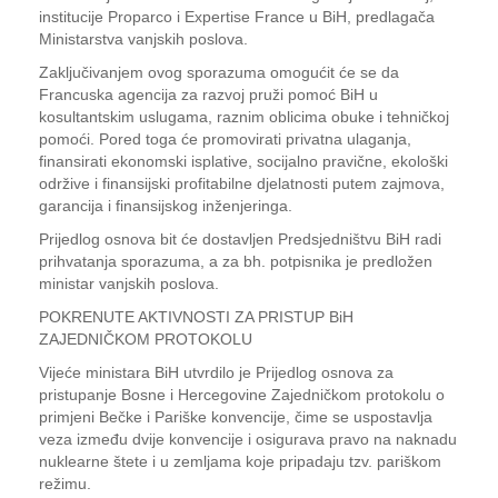
institucije Proparco i Expertise France u BiH, predlagača
Ministarstva vanjskih poslova.
Zaključivanjem ovog sporazuma omogućit će se da
Francuska agencija za razvoj pruži pomoć BiH u
kosultantskim uslugama, raznim oblicima obuke i tehničkoj
pomoći. Pored toga će promovirati privatna ulaganja,
finansirati ekonomski isplative, socijalno pravične, ekološki
održive i finansijski profitabilne djelatnosti putem zajmova,
garancija i finansijskog inženjeringa.
Prijedlog osnova bit će dostavljen Predsjedništvu BiH radi
prihvatanja sporazuma, a za bh. potpisnika je predložen
ministar vanjskih poslova.
POKRENUTE AKTIVNOSTI ZA PRISTUP BiH
ZAJEDNIČKOM PROTOKOLU
Vijeće ministara BiH utvrdilo je Prijedlog osnova za
pristupanje Bosne i Hercegovine Zajedničkom protokolu o
primjeni Bečke i Pariške konvencije, čime se uspostavlja
veza između dvije konvencije i osigurava pravo na naknadu
nuklearne štete i u zemljama koje pripadaju tzv. pariškom
režimu.