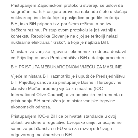
Pristupanjem Zajedničkom protokolu stvaraju se uslovi da
se građanima BiH osigura pravo na naknadu štete u slučaju
nuklearnog incidenta čije bi posljedice pogodile teritoriju
BiH, iako BiH pripada tzv. pariškom režimu, a ne tzv.
bečkom režimu. Pristup ovom protokolu je još važniji u
kontekstu Republike Slovenije na čijoj se teritoriji nalazi
nuklearna elektrana “Krško”, a koja je najbliža BiH.
Ministarstvo vanjske trgovine i ekonomskih odnosa dostavit
će Prijedlog osnova Predsjedništvu BiH u daljnju proceduru.
BiH PRISTUPA MEĐUNARODNOM VIJEĆU ZA MASLINE
Vijeće ministara BiH razmotrilo je i uputit će Predsjedništvu
BiH Prijedlog osnova za pristupanje Bosne i Hercegovine
članstvu Međunarodnog vijeća za masline (IOC -
International Olive Council), a za potpisnika Instrumenta o
pristupanju BiH predložen je ministar vanjske trgovine i
ekonomskih odnosa.
Pristupanjem IOC-u BiH će prihvatati standarde u ovoj
oblasti uvrštene u regulativu Evropske unije, značajne ne
samo za put članstva u EU već i za razvoj održivog i
odgovornog maslinarstva u BiH.