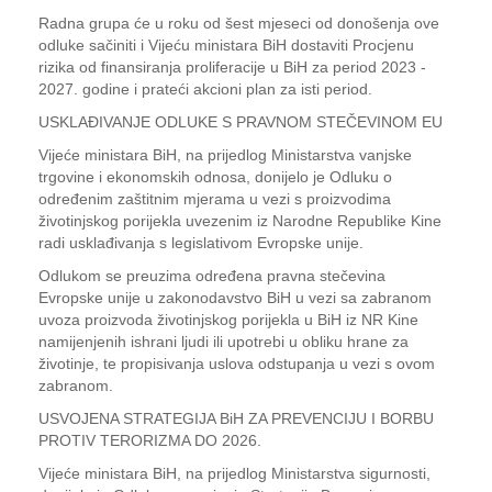
Radna grupa će u roku od šest mjeseci od donošenja ove
odluke sačiniti i Vijeću ministara BiH dostaviti Procjenu
rizika od finansiranja proliferacije u BiH za period 2023 -
2027. godine i prateći akcioni plan za isti period.
USKLAĐIVANJE ODLUKE S PRAVNOM STEČEVINOM EU
Vijeće ministara BiH, na prijedlog Ministarstva vanjske
trgovine i ekonomskih odnosa, donijelo je Odluku o
određenim zaštitnim mjerama u vezi s proizvodima
životinjskog porijekla uvezenim iz Narodne Republike Kine
radi usklađivanja s legislativom Evropske unije.
Odlukom se preuzima određena pravna stečevina
Evropske unije u zakonodavstvo BiH u vezi sa zabranom
uvoza proizvoda životinjskog porijekla u BiH iz NR Kine
namijenjenih ishrani ljudi ili upotrebi u obliku hrane za
životinje, te propisivanja uslova odstupanja u vezi s ovom
zabranom.
USVOJENA STRATEGIJA BiH ZA PREVENCIJU I BORBU
PROTIV TERORIZMA DO 2026.
Vijeće ministara BiH, na prijedlog Ministarstva sigurnosti,