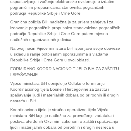
uspostavljanje i vođenje elektronske evidencije o izdatim
pograničnim propusnicama stanovnika pograničnih
područja Republike Srbije i Crne Gore.
Granična policija BiH nadležna je za prijem zahtjeva i za
izdavanje pograničnih propusnica stanovnicima pograničnih
područja Republike Srbije i Crne Gore putem mjesno
nadležnih organizacionih jedinica.
Na ovaj način Vijeće ministara BiH ispunjava svoje obaveze
u skladu s ranije potpisanim sporazumima s vladama
Republike Srbije i Crne Gore u ovoj oblasti.
FORMIRANO KOORDINACIONO TIJELO BiH ZA ZAŠTITU
I SPAŠAVANJE
Vijeće ministara BiH donijelo je Odluku o formiranju
Koordinacionog tijela Bosne i Hercegovine za zaštitu i
spašavanje ljudi i materijalnih dobara od prirodnih ili drugih
nesreća u BiH.
Koordinaciono tijelo je stručno operativno tijelo Vijeća
ministara BiH koje je nadležno za provođenje zadataka i
poslova utvrđenih Okvirnim zakonom o zaštiti i spašavanju
ljudi i materijalnih dobara od prirodnih i drugih nesreća u