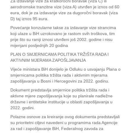
Za izdavanje vize za kratkoročni boravak (viza C) ili
aerodromske tranzitne vize (viza A) utvrđen je iznos od 60
eura, dok je za izdavanje vize za dugoročni boravak (viza
D) taj iznos 95 eura.
Povećanje konzularne takse za izdavanje vize strancima
koji ulaze u BiH uzrokovano je rastom svih troškova, tim
prije što su raniji iznosi utvrđeni još 2002. godine i nisu
mijenjani posljednjih 20 godina
PLAN O SMJERNICAMA POLITIKA TRŽIŠTA RADA I
AKTIVNIM MJERAMA ZAPOŠLJAVANJA
Vijeće ministara BiH donijelo je Odluku o usvajanju Plana o
smjernicama politika tržišta rada i aktivnim mjerama
zapošljavanja u Bosni i Hercegovini za 2022. godinu.
Dokument predstavlja smjernice politika tržišta rada i
aktivne mjere zapošljavanja koje su planirale nadležne
državne i entitetske institucije u oblasti zapošljavanja u
2022. godini.
Polazne osnove za kreiranje ovog dokumenta predstavljali
su prioritetni ciljevi navedeni u programima rada Agencije
za rad i zapošljavanje BiH, Federalnog zavoda za