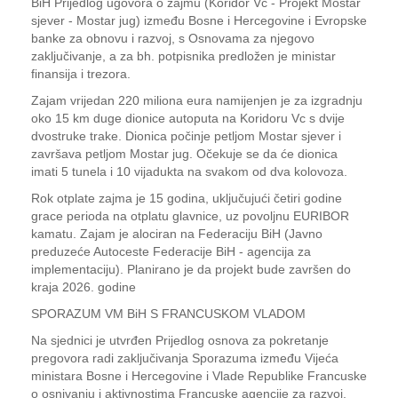
BiH Prijedlog ugovora o zajmu (Koridor Vc - Projekt Mostar
sjever - Mostar jug) između Bosne i Hercegovine i Evropske
banke za obnovu i razvoj, s Osnovama za njegovo
zaključivanje, a za bh. potpisnika predložen je ministar
finansija i trezora.
Zajam vrijedan 220 miliona eura namijenjen je za izgradnju
oko 15 km duge dionice autoputa na Koridoru Vc s dvije
dvostruke trake. Dionica počinje petljom Mostar sjever i
završava petljom Mostar jug. Očekuje se da će dionica
imati 5 tunela i 10 vijadukta na svakom od dva kolovoza.
Rok otplate zajma je 15 godina, uključujući četiri godine
grace perioda na otplatu glavnice, uz povoljnu EURIBOR
kamatu. Zajam je alociran na Federaciju BiH (Javno
preduzeće Autoceste Federacije BiH - agencija za
implementaciju). Planirano je da projekt bude završen do
kraja 2026. godine
SPORAZUM VM BiH S FRANCUSKOM VLADOM
Na sjednici je utvrđen Prijedlog osnova za pokretanje
pregovora radi zaključivanja Sporazuma između Vijeća
ministara Bosne i Hercegovine i Vlade Republike Francuske
o osnivanju i aktivnostima Francuske agencije za razvoj,