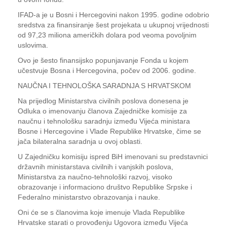
IFAD-a je u Bosni i Hercegovini nakon 1995. godine odobrio
sredstva za finansiranje šest projekata u ukupnoj vrijednosti
od 97,23 miliona američkih dolara pod veoma povoljnim
uslovima.
Ovo je šesto finansijsko popunjavanje Fonda u kojem
učestvuje Bosna i Hercegovina, počev od 2006. godine.
NAUČNA I TEHNOLOŠKA SARADNJA S HRVATSKOM
Na prijedlog Ministarstva civilnih poslova donesena je
Odluka o imenovanju članova Zajedničke komisije za
naučnu i tehnološku saradnju između Vijeća ministara
Bosne i Hercegovine i Vlade Republike Hrvatske, čime se
jača bilateralna saradnja u ovoj oblasti.
U Zajedničku komisiju ispred BiH imenovani su predstavnici
državnih ministarstava civilnih i vanjskih poslova,
Ministarstva za naučno-tehnološki razvoj, visoko
obrazovanje i informaciono društvo Republike Srpske i
Federalno ministarstvo obrazovanja i nauke.
Oni će se s članovima koje imenuje Vlada Republike
Hrvatske starati o provođenju Ugovora između Vijeća