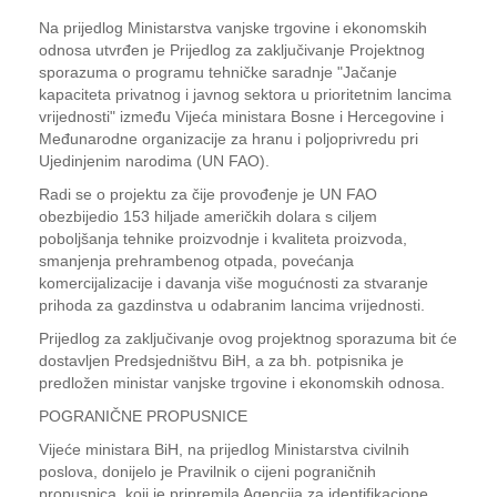
Na prijedlog Ministarstva vanjske trgovine i ekonomskih
odnosa utvrđen je Prijedlog za zaključivanje Projektnog
sporazuma o programu tehničke saradnje "Jačanje
kapaciteta privatnog i javnog sektora u prioritetnim lancima
vrijednosti" između Vijeća ministara Bosne i Hercegovine i
Međunarodne organizacije za hranu i poljoprivredu pri
Ujedinjenim narodima (UN FAO).
Radi se o projektu za čije provođenje je UN FAO
obezbijedio 153 hiljade američkih dolara s ciljem
poboljšanja tehnike proizvodnje i kvaliteta proizvoda,
smanjenja prehrambenog otpada, povećanja
komercijalizacije i davanja više mogućnosti za stvaranje
prihoda za gazdinstva u odabranim lancima vrijednosti.
Prijedlog za zaključivanje ovog projektnog sporazuma bit će
dostavljen Predsjedništvu BiH, a za bh. potpisnika je
predložen ministar vanjske trgovine i ekonomskih odnosa.
POGRANIČNE PROPUSNICE
Vijeće ministara BiH, na prijedlog Ministarstva civilnih
poslova, donijelo je Pravilnik o cijeni pograničnih
propusnica, koji je pripremila Agencija za identifikacione