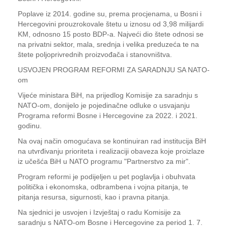
Poplave iz 2014. godine su, prema procjenama, u Bosni i
Hercegovini prouzrokovale štetu u iznosu od 3,98 milijardi
KM, odnosno 15 posto BDP-a. Najveći dio štete odnosi se
na privatni sektor, mala, srednja i velika preduzeća te na
štete poljoprivrednih proizvođača i stanovništva.
USVOJEN PROGRAM REFORMI ZA SARADNJU SA NATO-
om
Vijeće ministara BiH, na prijedlog Komisije za saradnju s
NATO-om, donijelo je pojedinačne odluke o usvajanju
Programa reformi Bosne i Hercegovine za 2022. i 2021.
godinu.
Na ovaj način omogućava se kontinuiran rad institucija BiH
na utvrđivanju prioriteta i realizaciji obaveza koje proizlaze
iz učešća BiH u NATO programu "Partnerstvo za mir".
Program reformi je podijeljen u pet poglavlja i obuhvata
politička i ekonomska, odbrambena i vojna pitanja, te
pitanja resursa, sigurnosti, kao i pravna pitanja.
Na sjednici je usvojen i Izvještaj o radu Komisije za
saradnju s NATO-om Bosne i Hercegovine za period 1. 7.