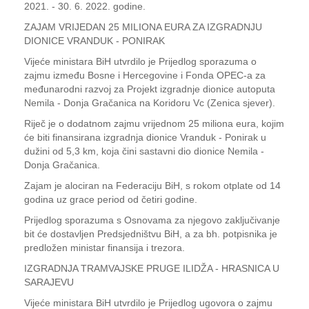
2021. - 30. 6. 2022. godine.
ZAJAM VRIJEDAN 25 MILIONA EURA ZA IZGRADNJU
DIONICE VRANDUK - PONIRAK
Vijeće ministara BiH utvrdilo je Prijedlog sporazuma o
zajmu između Bosne i Hercegovine i Fonda OPEC-a za
međunarodni razvoj za Projekt izgradnje dionice autoputa
Nemila - Donja Gračanica na Koridoru Vc (Zenica sjever).
Riječ je o dodatnom zajmu vrijednom 25 miliona eura, kojim
će biti finansirana izgradnja dionice Vranduk - Ponirak u
dužini od 5,3 km, koja čini sastavni dio dionice Nemila -
Donja Gračanica.
Zajam je alociran na Federaciju BiH, s rokom otplate od 14
godina uz grace period od četiri godine.
Prijedlog sporazuma s Osnovama za njegovo zaključivanje
bit će dostavljen Predsjedništvu BiH, a za bh. potpisnika je
predložen ministar finansija i trezora.
IZGRADNJA TRAMVAJSKE PRUGE ILIDŽA - HRASNICA U
SARAJEVU
Vijeće ministara BiH utvrdilo je Prijedlog ugovora o zajmu