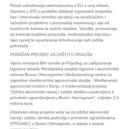
Pored usklađivanja zakonodavstva s EU u ovoj oblasti,
članstvo u IOC-u podstiče ukidanje trgovinskih prepreka,
kao i intenzivniju tehničku saradnju na istraživačkim i
razvojnim projektima u proizvodnji maslinovog i ulja od
maslinovih komina te stolnih maslina. Također, promoviraju
se kontrola kvaliteta proizvoda, međunarodna trgovina i
njen razvoj te sprečavanje krivotvorenja radi zaštite
potrošača.
PODRŽAN PROJEKT ZA ZAŠTITU OKOLIŠA
Vijeće ministara BiH utvrdilo je Prijedlog za zaključivanje
Ugovora između Ministarstva vanjske trgovine i ekonomskih
odnosa Bosne i Hercegovine i Međunarodnog centra za
napredne mediteranske agronomske studije - Mediteranski
agronomski institut u Bariju, o implementaciji projekta
"Održivi ekonomski razvoj i zaštita okoliša u područjima s
prirodnim ograničenjima u Bosni i Hercegovini", vrijedan 2,4
miliona eura.
Očekivani uticaj projekta veže se za održivi ekonomski
razvoj i zaštitu okoliša područja s prirodnim ograničenjima
(PPO/ANC) u Bosni i Hercegovini, u skladu s acquis