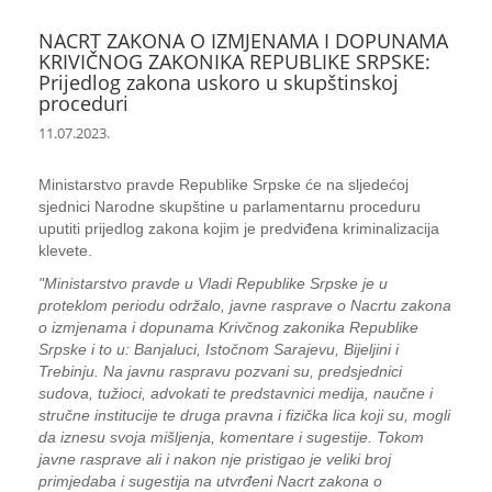
NACRT ZAKONA O IZMJENAMA I DOPUNAMA
KRIVIČNOG ZAKONIKA REPUBLIKE SRPSKE:
Prijedlog zakona uskoro u skupštinskoj
proceduri
11.07.2023.
Ministarstvo pravde Republike Srpske će na sljedećoj
sjednici Narodne skupštine u parlamentarnu proceduru
uputiti prijedlog zakona kojim je predviđena kriminalizacija
klevete.
"Ministarstvo pravde u Vladi Republike Srpske je u
proteklom periodu održalo, javne rasprave o Nacrtu zakona
o izmjenama i dopunama Krivčnog zakonika Republike
Srpske i to u: Banjaluci, Istočnom Sarajevu, Bijeljini i
Trebinju. Na javnu raspravu pozvani su, predsjednici
sudova, tužioci, advokati te predstavnici medija, naučne i
stručne institucije te druga pravna i fizička lica koji su, mogli
da iznesu svoja mišljenja, komentare i sugestije. Tokom
javne rasprave ali i nakon nje pristigao je veliki broj
primjedaba i sugestija na utvrđeni Nacrt zakona o