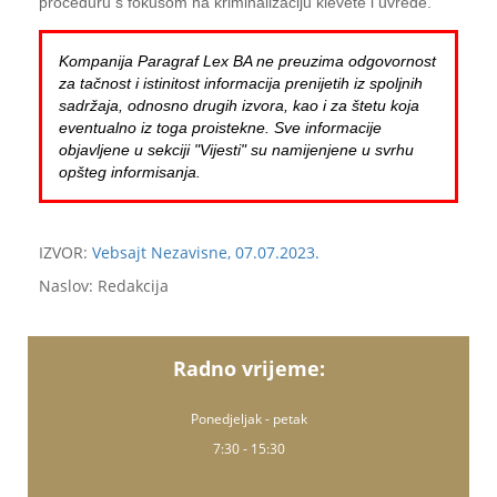
proceduru s fokusom na kriminalizaciju klevete i uvrede.
Kompanija Paragraf Lex BA ne preuzima odgovornost
za tačnost i istinitost informacija prenijetih iz spoljnih
sadržaja, odnosno drugih izvora, kao i za štetu koja
eventualno iz toga proistekne. Sve informacije
objavljene u sekciji "Vijesti" su namijenjene u svrhu
opšteg informisanja.
IZVOR:
Vebsajt Nezavisne, 07.07.2023.
Naslov: Redakcija
Radno vrijeme:
Ponedjeljak - petak
7:30 - 15:30