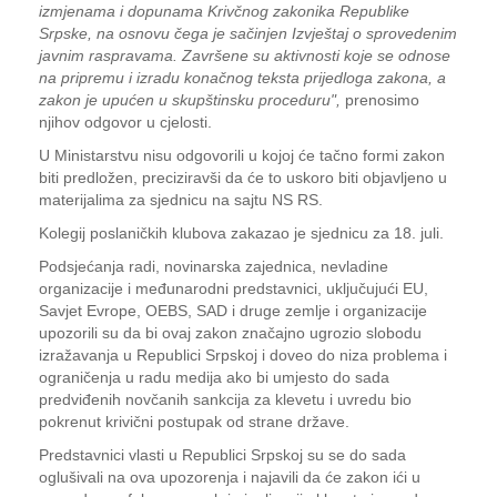
izmjenama i dopunama Krivčnog zakonika Republike
Srpske, na osnovu čega je sačinjen Izvještaj o sprovedenim
javnim raspravama. Završene su aktivnosti koje se odnose
na pripremu i izradu konačnog teksta prijedloga zakona, a
zakon je upućen u skupštinsku proceduru",
prenosimo
njihov odgovor u cjelosti.
U Ministarstvu nisu odgovorili u kojoj će tačno formi zakon
biti predložen, preciziravši da će to uskoro biti objavljeno u
materijalima za sjednicu na sajtu NS RS.
Kolegij poslaničkih klubova zakazao je sjednicu za 18. juli.
Podsjećanja radi, novinarska zajednica, nevladine
organizacije i međunarodni predstavnici, uključujući EU,
Savjet Evrope, OEBS, SAD i druge zemlje i organizacije
upozorili su da bi ovaj zakon značajno ugrozio slobodu
izražavanja u Republici Srpskoj i doveo do niza problema i
ograničenja u radu medija ako bi umjesto do sada
predviđenih novčanih sankcija za klevetu i uvredu bio
pokrenut krivični postupak od strane države.
Predstavnici vlasti u Republici Srpskoj su se do sada
oglušivali na ova upozorenja i najavili da će zakon ići u