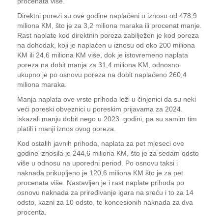
procenata više.
Direktni porezi su ove godine naplaćeni u iznosu od 478,9
miliona KM, što je za 3,2 miliona maraka ili procenat manje.
Rast naplate kod direktnih poreza zabilježen je kod poreza
na dohodak, koji je naplaćen u iznosu od oko 200 miliona
KM ili 24,6 miliona KM više, dok je istovremeno naplata
poreza na dobit manja za 31,4 miliona KM, odnosno
ukupno je po osnovu poreza na dobit naplaćeno 260,4
miliona maraka.
Manja naplata ove vrste prihoda leži u činjenici da su neki
veći poreski obveznici u poreskim prijavama za 2024.
iskazali manju dobit nego u 2023. godini, pa su samim tim
platili i manji iznos ovog poreza.
Kod ostalih javnih prihoda, naplata za pet mjeseci ove
godine iznosila je 244,6 miliona KM, što je za sedam odsto
više u odnosu na uporedni period. Po osnovu taksi i
naknada prikupljeno je 120,6 miliona KM što je za pet
procenata više. Nastavljen je i rast naplate prihoda po
osnovu naknada za priređivanje igara na sreću i to za 14
odsto, kazni za 10 odsto, te koncesionih naknada za dva
procenta.