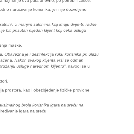
ova najmanje dva puta dnevno, po potrebi i češće.
dno naručivanje korisnika, jer nije dozvoljeno
atnih/. U manjim salonima koji imaju dvije-tri radne
 biti prisutan nijedan klijent koji čeka uslugu
šenja maske.
ta. Obavezna je i dezinfekcija ruku korisnika pri ulazu
označena. Nakon svakog klijenta vrši se odmah
 pružanju usluge narednom klijentu"
, navodi se u
tori.
a prostora, kao i obezbjeđenje fizičke providne
maksimalnog broja korisnika igara na sreću na
riređivanje igara na sreću.