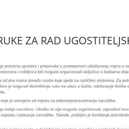
RUKE ZA RAD UGOSTITELJS
o je precizna uputstva i preporuke o postepenom ublažavanju mjera u v
restorana i roštiljnica biti moguće organizovati isključivo u baštama obj
anca od dva metra između osoba koje sjede za različitim stolovima. Za j
bno je osigurati dezinfekciju ruku na ulazu u baštu, održavanje fizičke 
uta.
tu koje je odvojeno od mjesta za izdavanje/preuzimanja narudžbe.
a izdaje naručeno. Ukoliko to nije moguće organizovati, zaposleni mo
o naplata i izdavanje narudžbe. Takođe, poželjno je korištenje jednokra