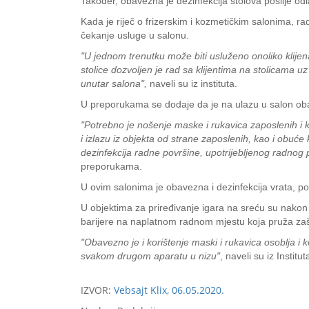
Također, obavezna je dezinfekcija stolova poslije od
Kada je riječ o frizerskim i kozmetičkim salonima, 
čekanje usluge u salonu.
"U jednom trenutku može biti usluženo onoliko klijena
stolice dozvoljen je rad sa klijentima na stolicama u
unutar salona",
naveli su iz instituta.
U preporukama se dodaje da je na ulazu u salon obav
"Potrebno je nošenje maske i rukavica zaposlenih i kor
i izlazu iz objekta od strane zaposlenih, kao i obuć
dezinfekcija radne površine, upotrijebljenog radnog 
preporukama.
U ovim salonima je obavezna i dezinfekcija vrata, po
U objektima za priređivanje igara na sreću su nakon
barijere na naplatnom radnom mjestu koja pruža zašt
"Obavezno je i korištenje maski i rukavica osoblja i
svakom drugom aparatu u nizu"
, naveli su iz Instit
IZVOR:
Vebsajt Klix, 06.05.2020.