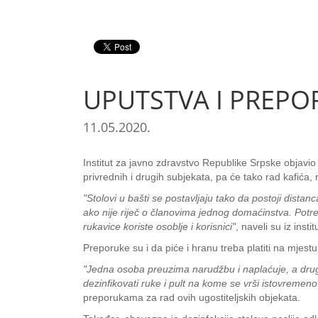
UPUTSTVA I PREPO
11.05.2020.
Institut za javno zdravstvo Republike Srpske objavi
privrednih i drugih subjekata, pa će tako rad kafića, 
"Stolovi u bašti se postavljaju tako da postoji dist
ako nije riječ o članovima jednog domaćinstva. Potre
rukavice koriste osoblje i korisnici"
, naveli su iz instit
Preporuke su i da piće i hranu treba platiti na mjes
"Jedna osoba preuzima narudžbu i naplaćuje, a drug
dezinfikovati ruke i pult na kome se vrši istovremen
preporukama za rad ovih ugostiteljskih objekata.