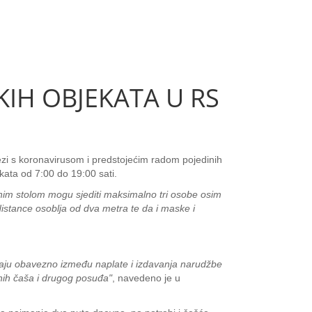
KIH OBJEKATA U RS
ezi s koronavirusom i predstojećim radom pojedinih
ekata od 7:00 do 19:00 sati.
ednim stolom mogu sjediti maksimalno tri osobe osim
distance osoblja od dva metra te da i maske i
raju obavezno između naplate i izdavanja narudžbe
tnih čaša i drugog posuđa"
, navedeno je u