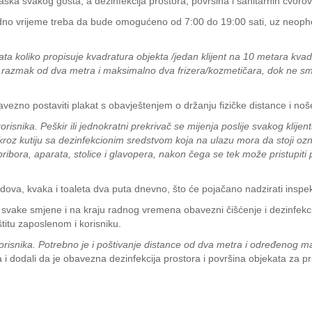
laska svakog gosta, a dezinfekcija prostora, površina i sanitarnih čvor
radno vrijeme treba da bude omogućeno od 7:00 do 19:00 sati, uz neopho
ta koliko propisuje kvadratura objekta /jedan klijent na 10 metara kvadr
z razmak od dva metra i maksimalno dva frizera/kozmetičara, dok ne smije
ezno postaviti plakat s obavještenjem o držanju fizičke distance i no
isnika. Peškir ili jednokratni prekrivač se mijenja poslije svakog klijen
e kroz kutiju sa dezinfekcionim sredstvom koja na ulazu mora da stoji 
pribora, aparata, stolice i glavopera, nakon čega se tek može pristupiti
dova, kvaka i toaleta dva puta dnevno, što će pojačano nadzirati inspek
 svake smjene i na kraju radnog vremena obavezni čišćenje i dezinfekcij
itu zaposlenom i korisniku.
 korisnika. Potrebno je i poštivanje distance od dva metra i određenog 
uta i dodali da je obavezna dezinfekcija prostora i površina objekata za p