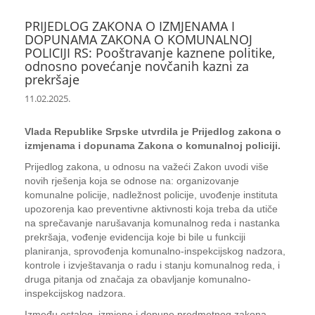
PRIJEDLOG ZAKONA O IZMJENAMA I
DOPUNAMA ZAKONA O KOMUNALNOJ
POLICIJI RS: Pooštravanje kaznene politike,
odnosno povećanje novčanih kazni za
prekršaje
11.02.2025.
Vlada Republike Srpske utvrdila je Prijedlog zakona o
izmjenama i dopunama Zakona o komunalnoj policiji.
Prijedlog zakona, u odnosu na važeći Zakon uvodi više
novih rješenja koja se odnose na: organizovanje
komunalne policije, nadležnost policije, uvođenje instituta
upozorenja kao preventivne aktivnosti koja treba da utiče
na sprečavanje narušavanja komunalnog reda i nastanka
prekršaja, vođenje evidencija koje bi bile u funkciji
planiranja, sprovođenja komunalno-inspekcijskog nadzora,
kontrole i izvještavanja o radu i stanju komunalnog reda, i
druga pitanja od značaja za obavljanje komunalno-
inspekcijskog nadzora.
Između ostalog, izmjene i dopune predmetnog zakona