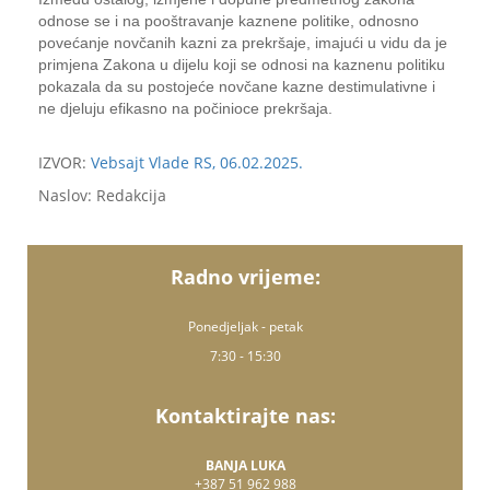
odnose se i na pooštravanje kaznene politike, odnosno
povećanje novčanih kazni za prekršaje, imajući u vidu da je
primjena Zakona u dijelu koji se odnosi na kaznenu politiku
pokazala da su postojeće novčane kazne destimulativne i
ne djeluju efikasno na počinioce prekršaja.
IZVOR:
Vebsajt Vlade RS, 06.02.2025.
Naslov: Redakcija
Radno vrijeme:
Ponedjeljak - petak
7:30 - 15:30
Kontaktirajte nas:
BANJA LUKA
+387 51 962 988