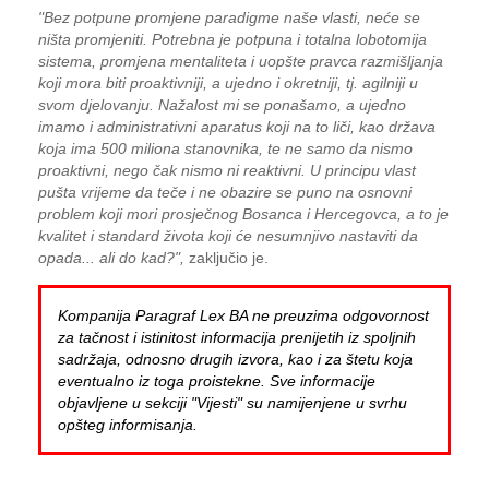
"Bez potpune promjene paradigme naše vlasti, neće se
ništa promjeniti. Potrebna je potpuna i totalna lobotomija
sistema, promjena mentaliteta i uopšte pravca razmišljanja
koji mora biti proaktivniji, a ujedno i okretniji, tj. agilniji u
svom djelovanju. Nažalost mi se ponašamo, a ujedno
imamo i administrativni aparatus koji na to liči, kao država
koja ima 500 miliona stanovnika, te ne samo da nismo
proaktivni, nego čak nismo ni reaktivni. U principu vlast
pušta vrijeme da teče i ne obazire se puno na osnovni
problem koji mori prosječnog Bosanca i Hercegovca, a to je
kvalitet i standard života koji će nesumnjivo nastaviti da
opada... ali do kad?",
zaključio je.
Kompanija Paragraf Lex BA ne preuzima odgovornost
za tačnost i istinitost informacija prenijetih iz spoljnih
sadržaja, odnosno drugih izvora, kao i za štetu koja
eventualno iz toga proistekne. Sve informacije
objavljene u sekciji "Vijesti" su namijenjene u svrhu
opšteg informisanja.