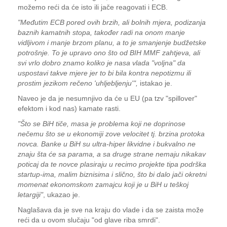
možemo reći da će isto ili jače reagovati i ECB.
"Međutim ECB pored ovih brzih, ali bolnih mjera, podizanja
baznih kamatnih stopa, također radi na onom manje
vidljivom i manje brzom planu, a to je smanjenje budžetske
potrošnje. To je upravo ono što od BIH MMF zahtjeva, ali
svi vrlo dobro znamo koliko je nasa vlada "voljna" da
uspostavi takve mjere jer to bi bila kontra nepotizmu ili
prostim jezikom rečeno 'uhljebljenju'",
istakao je.
Naveo je da je nesumnjivo da će u EU (pa tzv "spillover"
efektom i kod nas) kamate rasti.
"Što se BiH tiče, masa je problema koji ne doprinose
nečemu što se u ekonomiji zove velocitet tj. brzina protoka
novca. Banke u BiH su ultra-hiper likvidne i bukvalno ne
znaju šta će sa parama, a sa druge strane nemaju nikakav
poticaj da te novce plasiraju u recimo projekte tipa podrška
startup-ima, malim biznisima i slično, što bi dalo jači okretni
momenat ekonomskom zamajcu koji je u BiH u teškoj
letargiji"
, ukazao je.
Naglašava da je sve na kraju do vlade i da se zaista može
reći da u ovom slučaju "od glave riba smrdi".