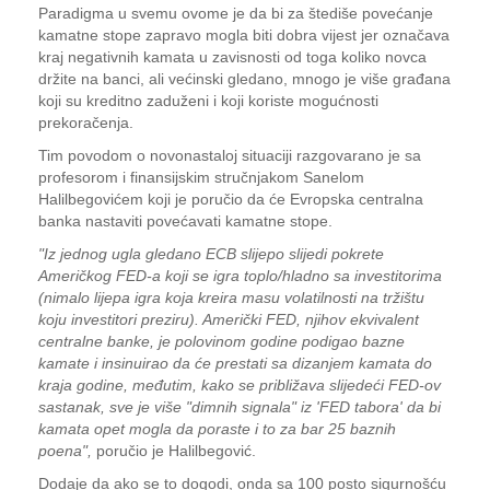
Paradigma u svemu ovome je da bi za štediše povećanje
kamatne stope zapravo mogla biti dobra vijest jer označava
kraj negativnih kamata u zavisnosti od toga koliko novca
držite na banci, ali većinski gledano, mnogo je više građana
koji su kreditno zaduženi i koji koriste mogućnosti
prekoračenja.
Tim povodom o novonastaloj situaciji razgovarano je sa
profesorom i finansijskim stručnjakom Sanelom
Halilbegovićem koji je poručio da će Evropska centralna
banka nastaviti povećavati kamatne stope.
"Iz jednog ugla gledano ECB slijepo slijedi pokrete
Američkog FED-a koji se igra toplo/hladno sa investitorima
(nimalo lijepa igra koja kreira masu volatilnosti na tržištu
koju investitori preziru). Američki FED, njihov ekvivalent
centralne banke, je polovinom godine podigao bazne
kamate i insinuirao da će prestati sa dizanjem kamata do
kraja godine, međutim, kako se približava slijedeći FED-ov
sastanak, sve je više "dimnih signala" iz 'FED tabora' da bi
kamata opet mogla da poraste i to za bar 25 baznih
poena",
poručio je Halilbegović.
Dodaje da ako se to dogodi, onda sa 100 posto sigurnošću