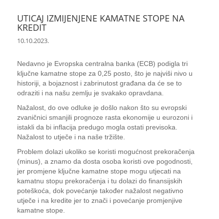
UTICAJ IZMIJENJENE KAMATNE STOPE NA
KREDIT
10.10.2023.
Nedavno je Evropska centralna banka (ECB) podigla tri
ključne kamatne stope za 0,25 posto, što je najviši nivo u
historiji, a bojaznost i zabrinutost građana da će se to
odraziti i na našu zemlju je svakako opravdana.
Nažalost, do ove odluke je došlo nakon što su evropski
zvaničnici smanjili prognoze rasta ekonomije u eurozoni i
istakli da bi inflacija predugo mogla ostati previsoka.
Nažalost to utječe i na naše tržište.
Problem dolazi ukoliko se koristi mogućnost prekoračenja
(minus), a znamo da dosta osoba koristi ove pogodnosti,
jer promjene ključne kamatne stope mogu utjecati na
kamatnu stopu prekoračenja i tu dolazi do finansijskih
poteškoća, dok povećanje također nažalost negativno
utječe i na kredite jer to znači i povećanje promjenjive
kamatne stope.