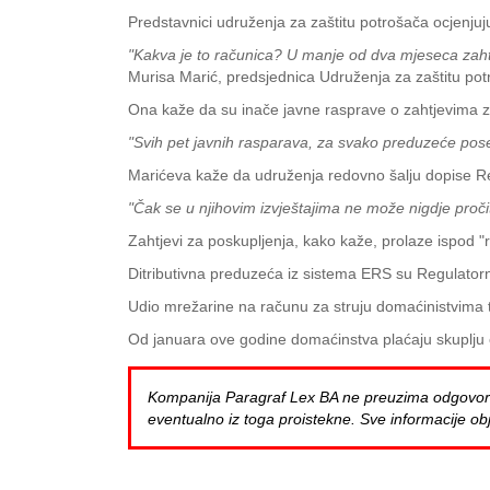
Predstavnici udruženja za zaštitu potrošača ocjenjuj
"Kakva je to računica? U manje od dva mjeseca zahtje
Murisa Marić, predsjednica Udruženja za zaštitu potr
Ona kaže da su inače javne rasprave o zahtjevima 
"Svih pet javnih rasparava, za svako preduzeće pose
Marićeva kaže da udruženja redovno šalju dopise Regu
"Čak se u njihovim izvještajima ne može nigdje pročit
Zahtjevi za poskupljenja, kako kaže, prolaze ispod "r
Ditributivna preduzeća iz sistema ERS su Regulatorn
Udio mrežarine na računu za struju domaćinistvima tr
Od januara ove godine domaćinstva plaćaju skuplju e
Kompanija Paragraf Lex BA ne preuzima odgovornost 
eventualno iz toga proistekne. Sve informacije obj