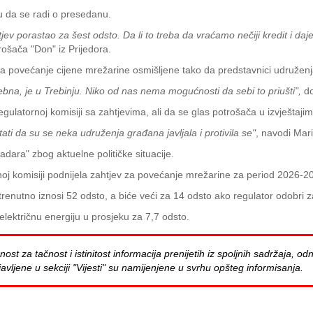
u da se radi o presedanu.
v porastao za šest odsto. Da li to treba da vraćamo nečiji kredit i daj
ošača "Don" iz Prijedora.
za povećanje cijene mrežarine osmišljene tako da predstavnici udruž
bna, je u Trebinju. Niko od nas nema mogućnosti da sebi to priušti",
do
latornoj komisiji sa zahtjevima, ali da se glas potrošača u izvještajim
ati da su se neka udruženja građana javljala i protivila se"
, navodi Mar
adara" zbog aktuelne političke situacije.
oj komisiji podnijela zahtjev za povećanje mrežarine za period 2026-20
enutno iznosi 52 odsto, a biće veći za 14 odsto ako regulator odobri za
lektričnu energiju u prosjeku za 7,7 odsto.
za tačnost i istinitost informacija prenijetih iz spoljnih sadržaja, odn
avljene u sekciji "Vijesti" su namijenjene u svrhu opšteg informisanja.