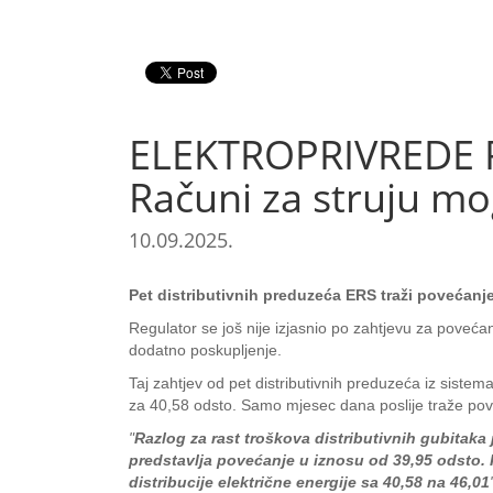
ELEKTROPRIVREDE R
Računi za struju mog
10.09.2025.
Pet distributivnih preduzeća ERS traži povećan
Regulator se još nije izjasnio po zahtjevu za povećan
dodatno poskupljenje.
Taj zahtjev od pet distributivnih preduzeća iz siste
za 40,58 odsto. Samo mjesec dana poslije traže pov
"
Razlog za rast troškova distributivnih gubitaka 
predstavlјa povećanje u iznosu od 39,95 odsto. R
distribucije električne energije sa 40,58 na 46,01