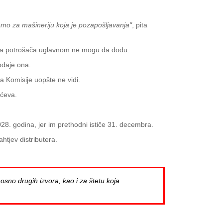
emo za mašineriju koja je pozapošljavanja"
, pita
enja potrošača uglavnom ne mogu da dođu.
daje ona.
a Komisije uopšte ne vidi.
ićeva.
28. godina, jer im prethodni ističe 31. decembra.
htjev distributera.
osno drugih izvora, kao i za štetu koja