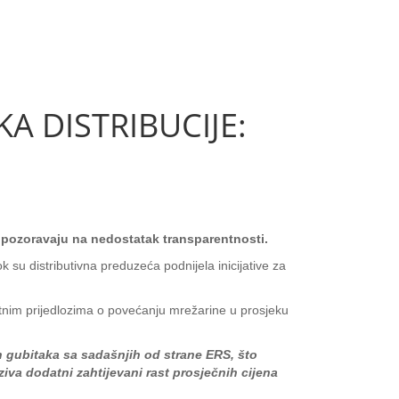
A DISTRIBUCIJE:
upozoravaju na nedostatak transparentnosti.
 su distributivna preduzeća podnijela inicijative za
bitnim prijedlozima o povećanju mrežarine u prosjeku
ih gubitaka sa sadašnjih od strane ERS, što
iva dodatni zahtijevani rast prosječnih cijena