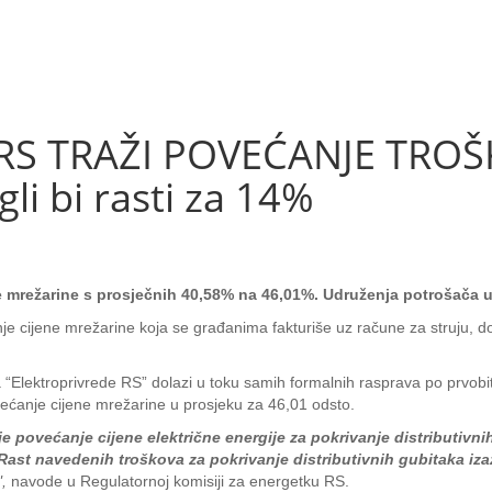
S TRAŽI POVEĆANJE TROŠK
li bi rasti za 14%
je mrežarine s prosječnih 40,58% na 46,01%. Udruženja potrošača 
je cijene mrežarine koja se građanima fakturiše uz račune za struju, dok
ma “Elektroprivrede RS” dolazi u toku samih formalnih rasprava po prvo
ećanje cijene mrežarine u prosjeku za 46,01 odsto.
je povećanje cijene električne energije za pokrivanje distributivn
ast navedenih troškova za pokrivanje distributivnih gubitaka izaz
",
navode u Regulatornoj komisiji za energetku RS.