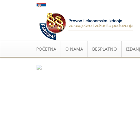
POČETNA
O NAMA
BESPLATNO
IZDANJ