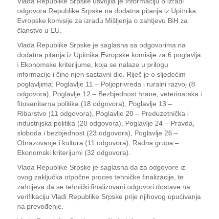
Vlada Republike Srpske usvojila je Informaciju o izradi
odgovora Republike Srpske na dodatna pitanja iz Upitnika
Evropske komisije za izradu Mišljenja o zahtjevu BiH za
članstvo u EU.
Vlada Republike Srpske je saglasna sa odgovorima na
dodatna pitanja iz Upitnika Evropske komisije za 6 poglavlja
i Ekonomske kriterijume, koja se nalaze u prilogu
informacije i čine njen sastavni dio. Riječ je o sljedećim
poglavljima: Poglavlje 11 – Poljoprivreda i ruralni razvoj (8
odgovora), Poglavlje 12 – Bezbjednost hrane, veterinarska i
fitosanitarna politika (18 odgovora), Poglavlje 13 –
Ribarstvo (11 odgovora), Poglavlje 20 – Preduzetnička i
industrijska politika (20 odgovora), Poglavlje 24 – Pravda,
sloboda i bezbjednost (23 odgovora), Poglavlje 26 –
Obrazovanje i kultura (11 odgovora), Radna grupa –
Ekonomski kriterijumi (32 odgovora).
Vlada Republike Srpske je saglasna da za odgovore iz
ovog zaključka otpočne proces tehničke finalizacije, te
zahtijeva da se tehnički finalizovani odgovori dostave na
verifikaciju Vladi Republike Srpske prije njihovog upućivanja
na prevođenje.