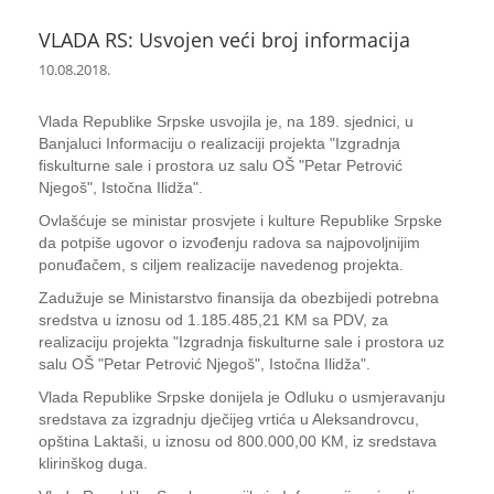
VLADA RS: Usvojen veći broj informacija
10.08.2018.
Vlada Republike Srpske usvojila je, na 189. sjednici, u
Banjaluci Informaciju o realizaciji projekta "Izgradnja
fiskulturne sale i prostora uz salu OŠ "Petar Petrović
Njegoš", Istočna Ilidža".
Ovlašćuje se ministar prosvjete i kulture Republike Srpske
da potpiše ugovor o izvođenju radova sa najpovoljnijim
ponuđačem, s ciljem realizacije navedenog projekta.
Zadužuje se Ministarstvo finansija da obezbijedi potrebna
sredstva u iznosu od 1.185.485,21 KM sa PDV, za
realizaciju projekta "Izgradnja fiskulturne sale i prostora uz
salu OŠ "Petar Petrović Njegoš", Istočna Ilidža".
Vlada Republike Srpske donijela je Odluku o usmjeravanju
sredstava za izgradnju dječijeg vrtića u Aleksandrovcu,
opština Laktaši, u iznosu od 800.000,00 KM, iz sredstava
klirinškog duga.