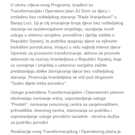
U okviru ciljeva ovog Programa, izrađeni su
Transformacijski i Operativni plan JU Dom za djecu i
omladinu bez roditeljskog staranja "Rada Vranješević" u
Banjoj Luci, čiji je cilj smanjenje broja djece bez roditeljskog
staranja na rezidencijalnom smještaju, razvijanje novih
usluga u sistemu socijalne, porodične i dječije zaštite u
Republici Srpskoj, te podrška spajanju djece sa njihovim
biološkim porodicama, imajući u vidu najbolji interes djece.
Uporedo sa procesom transformacije, aktivno se provode
aktivnosti na razvoju hraniteljstva u Republici Srpskoj, koje
uz usvojenje i smještaj u ustanovu socijalne zaštite
predstavljaju oblike zbrinjavanja djece bez roditeljskog
staranja. Promocija hraniteljstva se vrši pod sloganom
"Svako dijete treba porodicu".
Usluge predviđene Transformacijskim i Operativnim planom
obuhvataju osnivanje vrtića, uspostavljanje usluge
"Predah", osnivanje resursnog centra sa savjetovalištem,
prihvatilišta, dnevnog centra, stanovanja uz podršku i
uspostavljanje usluge porodični saradnik - stručna služba
za podršku porodici.
Realizacija ovog Transformacijskog i Operativnog plana je