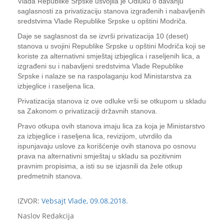
Vlada Republike Srpske usvojila je Odluku o davanju
saglasnosti za privatizaciju stanova izgrađenih i nabavljenih
sredstvima Vlade Republike Srpske u opštini Modriča.
Daje se saglasnost da se izvrši privatizacija 10 (deset)
stanova u svojini Republike Srpske u opštini Modriča koji se
koriste za alternativni smještaj izbjeglica i raseljenih lica, a
izgrađeni su i nabavljeni sredstvima Vlade Republike
Srpske i nalaze se na raspolaganju kod Ministarstva za
izbjeglice i raseljena lica.
Privatizacija stanova iz ove odluke vrši se otkupom u skladu
sa Zakonom o privatizaciji državnih stanova.
Pravo otkupa ovih stanova imaju lica za koja je Ministarstvo
za izbjeglice i raseljena lica, revizijom, utvrdilo da
ispunjavaju uslove za korišćenje ovih stanova po osnovu
prava na alternativni smještaj u skladu sa pozitivnim
pravnim propisima, a isti su se izjasnili da žele otkup
predmetnih stanova.
IZVOR:
Vebsajt Vlade, 09.08.2018.
Naslov Redakcija