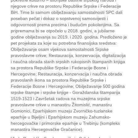
pokretne kulturno – istorijske baštine srpskog naroda i
njegove crkve na prostoru Republike Srpske i Federacije
BiH. Time bi samom obilježavanju samostalnosti SPC dali
poseban pečat i dokaz o sopstvenoj samosvijesti i
odgovornosti prema precima i budućim pokolenjima. Sa
pripremama bi se otpočelo u 2018. godini, a jubilarne
godine obilježavanja su 2019. i 2020. godina. Predloženo je
pet projekata za koje su potrebna finansijska sredstva:
Obilježavanje osam vijekova samostalnosti Srpske
pravoslavne crkve; Restauracija, konzervacija, digitalizacija
i naučna obrada starih srpskih rukopisnih štampanih knjiga
sa prostora Republike Srpske i Federacije Bosne i
Hercegovine; Restauracija, konzervacija i naučna obrada
pravoslanih ikona sa prostora Republike Srpske i
Federacije Bosne i Hercegovine; Obilježavanje 500 godina
srpske štampe i srpske knjige - Goraždanska štamparija
1519-1523 i Završetak radova na muzejima srpske
pravoslavne crkve u manastiru Žitomislić, manastiru
Gomionici, Eparhijskom muzeju Zvorničko-tuzlanske
eparhije u Bijeljini i Eparhijskom muzeju Zahumsko-
hercegovačke i primorske eparhije u Trebinju (kompleks
manastira Hercegovačke Gračanice).