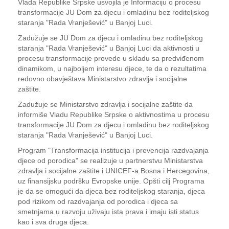
Vlada Republike Srpske usvojila je Informaciju o procesu
transformacije JU Dom za djecu i omladinu bez roditeljskog
staranja "Rada Vranješević" u Banjoj Luci.
Zadužuje se JU Dom za djecu i omladinu bez roditeljskog
staranja "Rada Vranješević" u Banjoj Luci da aktivnosti u
procesu transformacije provede u skladu sa predviđenom
dinamikom, u najboljem interesu djece, te da o rezultatima
redovno obavještava Ministarstvo zdravlja i socijalne
zaštite.
Zadužuje se Ministarstvo zdravlja i socijalne zaštite da
informiše Vladu Republike Srpske o aktivnostima u procesu
transformacije JU Dom za djecu i omladinu bez roditeljskog
staranja "Rada Vranješević" u Banjoj Luci.
Program "Transformacija institucija i prevencija razdvajanja
djece od porodica" se realizuje u partnerstvu Ministarstva
zdravlja i socijalne zaštite i UNICEF-a Bosna i Hercegovina,
uz finansijsku podršku Evropske unije. Opšti cilj Programa
je da se omogući da djeca bez roditeljskog staranja, djeca
pod rizikom od razdvajanja od porodica i djeca sa
smetnjama u razvoju uživaju ista prava i imaju isti status
kao i sva druga djeca.