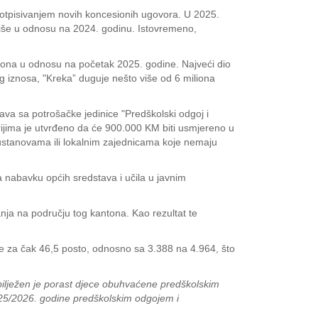
otpisivanjem novih koncesionih ugovora. U 2025.
više u odnosu na 2024. godinu. Istovremeno,
ona u odnosu na početak 2025. godine. Najveći dio
g iznosa, "Kreka” duguje nešto više od 6 miliona
ava sa potrošačke jedinice "Predškolski odgoj i
ijima je utvrđeno da će 900.000 KM biti usmjereno u
 ustanovama ili lokalnim zajednicama koje nemaju
 nabavku općih sredstava i učila u javnim
ja na području tog kantona. Kao rezultat te
e za čak 46,5 posto, odnosno sa 3.388 na 4.964, što
ilježen je porast djece obuhvaćene predškolskim
025/2026. godine predškolskim odgojem i