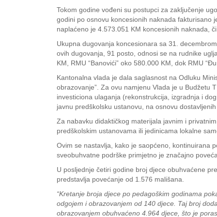
Tokom godine vođeni su postupci za zaključenje ugo
godini po osnovu koncesionih naknada fakturisano j
naplaćeno je 4.573.051 KM koncesionih naknada, čim
Ukupna dugovanja koncesionara sa 31. decembrom 20
ovih dugovanja, 91 posto, odnosi se na rudnike uglj
KM, RMU “Banovići” oko 580.000 KM, dok RMU “Đur
Kantonalna vlada je dala saglasnost na Odluku Minist
obrazovanje”. Za ovu namjenu Vlada je u Budžetu TK 
investiciona ulaganja (rekonstrukcija, izgradnja i 
javnu predškolsku ustanovu, na osnovu dostavljenih p
Za nabavku didaktičkog materijala javnim i privatn
predškolskim ustanovama ili jedinicama lokalne sa
Ovim se nastavlja, kako je saopćeno, kontinuirana p
sveobuhvatne podrške primjetno je značajno poveć
U posljednje četiri godine broj djece obuhvaćene p
predstavlja povećanje od 1.576 mališana.
“Kretanje broja djece po pedagoškim godinama poka
odgojem i obrazovanjem od 140 djece. Taj broj doda
obrazovanjem obuhvaćeno 4.964 djece, što je poras