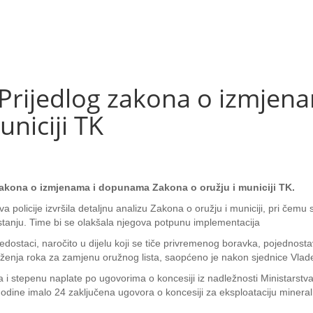
Prijedlog zakona o izmje
niciji TK
zakona o izmjenama i dopunama Zakona o oružju i municiji TK.
policije izvršila detaljnu analizu Zakona o oružju i municiji, pri čemu
 stanju. Time bi se olakšala njegova potpunu implementacija
edostaci, naročito u dijelu koji se tiče privremenog boravka, pojednos
duženja roka za zamjenu oružnog lista, saopćeno je nakon sjednice Vlad
ima i stepenu naplate po ugovorima o koncesiji iz nadležnosti Ministars
 godine imalo 24 zaključena ugovora o koncesiji za eksploataciju mineral