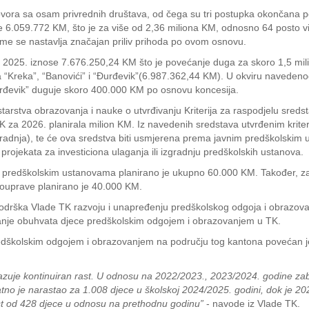
vora sa osam privrednih društava, od čega su tri postupka okončana p
e 6.059.772 KM, što je za više od 2,36 miliona KM, odnosno 64 posto 
e se nastavlja značajan priliv prihoda po ovom osnovu.
25. iznose 7.676.250,24 KM što je povećanje duga za skoro 1,5 mili
a “Kreka”, “Banovići” i “Đurđevik”(6.987.362,44 KM). U okviru navedeno
đevik” duguje skoro 400.000 KM po osnovu koncesija.
arstva obrazovanja i nauke o utvrđivanju Kriterija za raspodjelu sredst
za 2026. planirala milion KM. Iz navedenih sredstava utvrđenim kriter
dogradnja), te će ova sredstva biti usmjerena prema javnim predškolskim
rojekata za investiciona ulaganja ili izgradnju predškolskih ustanova.
im predškolskim ustanovama planirano je ukupno 60.000 KM. Također, za
mouprave planirano je 40.000 KM.
odrška Vlade TK razvoju i unapređenju predškolskog odgoja i obrazovan
anje obuhvata djece predškolskim odgojem i obrazovanjem u TK.
redškolskim odgojem i obrazovanjem na području tog kantona povećan j
zuje kontinuiran rast. U odnosu na 2022/2023., 2023/2024. godine zab
tno je narastao za 1.008 djece u školskoj 2024/2025. godini, dok je 2
t od 428 djece u odnosu na prethodnu godinu”
- navode iz Vlade TK.