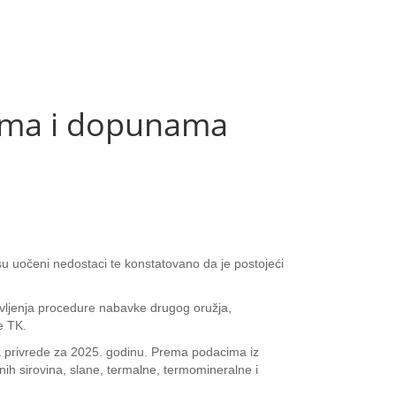
nama i dopunama
 su uočeni nedostaci te konstatovano da je postojeći
tavljenja procedure nabavke drugog oružja,
e TK.
tva privrede za 2025. godinu. Prema podacima iz
nih sirovina, slane, termalne, termomineralne i