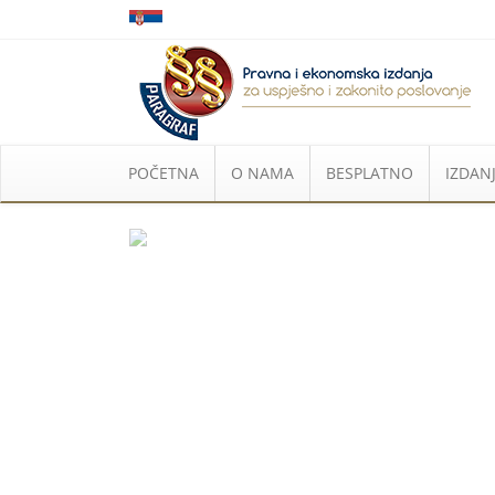
POČETNA
O NAMA
BESPLATNO
IZDANJ