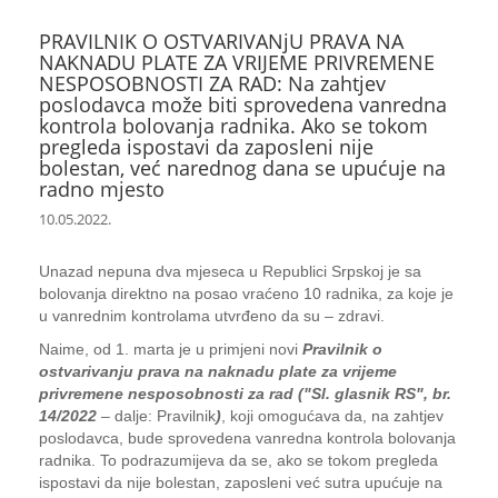
PRAVILNIK O OSTVARIVANjU PRAVA NA
NAKNADU PLATE ZA VRIJEME PRIVREMENE
NESPOSOBNOSTI ZA RAD: Na zahtjev
poslodavca može biti sprovedena vanredna
kontrola bolovanja radnika. Ako se tokom
pregleda ispostavi da zaposleni nije
bolestan, već narednog dana se upućuje na
radno mjesto
10.05.2022.
Unazad nepuna dva mjeseca u Republici Srpskoj je sa
bolovanja direktno na posao vraćeno 10 radnika, za koje je
u vanrednim kontrolama utvrđeno da su – zdravi.
Naime, od 1. marta je u primjeni novi
Pravilnik o
ostvarivanju prava na naknadu plate za vrijeme
privremene nesposobnosti za rad ("Sl. glasnik RS", br.
14/2022
– dalje: Pravilnik
)
, koji omogućava da, na zahtjev
poslodavca, bude sprovedena vanredna kontrola bolovanja
radnika. To podrazumijeva da se, ako se tokom pregleda
ispostavi da nije bolestan, zaposleni već sutra upućuje na