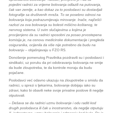
pojedini radnici za vrijeme bolovanja odlazili na putovanja,
čak van zemlje, a kao dokaz za to poslodavci su dostavljali
fotografije sa društvenih mreža. To se posebno odnosi na
bolovanja koja podrazumijevaju mirovanje. Inače, najčešći
razlozi za ova bolovanja su bolesti mišićno-koštanog, te
nervnog sistema. U svim slučajevima u kojima je
procijenjeno da su radnici sposobni za posao prvostepena
komisija je, na osnovu medicinske dokumentacije i pregleda
osiguranika, ocijenila da više nije potrebno da budu na
bolovanju
– objašnjavaju u FZO RS.
Donošenje pomenutog Pravilnika pozdravili su i poslodavci i
sindikalci, uz poruku da pri odobravanju bolovanja ne smije
da bude zloupotreba, te da kontrole moraju da budu
pojačane.
Poslodavci već odavno ukazuju na zloupotrebe u smislu da
radnici, u sprezi s ljekarima, bolovanje dobijaju iako su
zdravi, kako bi obavili neke svoje privatne poslove ili negdje
otputovali.
–
Dešava se da radnici uzmu bolovanje i odu raditi kod
drugih poslodavca ili čak u inostranstvo, da negdje otputuju