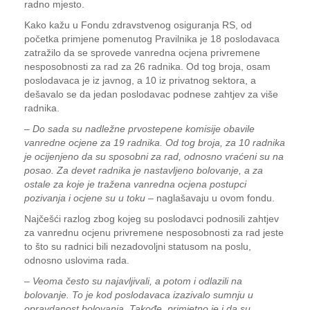
radno mjesto.
Kako kažu u Fondu zdravstvenog osiguranja RS, od
početka primjene pomenutog Pravilnika je 18 poslodavaca
zatražilo da se sprovede vanredna ocjena privremene
nesposobnosti za rad za 26 radnika. Od tog broja, osam
poslodavaca je iz javnog, a 10 iz privatnog sektora, a
dešavalo se da jedan poslodavac podnese zahtjev za više
radnika.
–
Do sada su nadležne prvostepene komisije obavile
vanredne ocjene za 19 radnika. Od tog broja, za 10 radnika
je ocijenjeno da su sposobni za rad, odnosno vraćeni su na
posao. Za devet radnika je nastavljeno bolovanje, a za
ostale za koje je tražena vanredna ocjena postupci
pozivanja i ocjene su u toku –
naglašavaju u ovom fondu.
Najčešći razlog zbog kojeg su poslodavci podnosili zahtjev
za vanrednu ocjenu privremene nesposobnosti za rad jeste
to što su radnici bili nezadovoljni statusom na poslu,
odnosno uslovima rada.
–
Veoma često su najavljivali, a potom i odlazili na
bolovanje. To je kod poslodavaca izazivalo sumnju u
opravdanost bolovanja. Takođe, primjetno je i da su