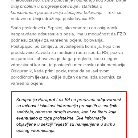
ili, jednostavno, uzmu bolovanje i odmaraju kod kuće. Da je
ovaj problem u progresiji potvrđuje i statistika o
konstantnom porastu broja slučajeva bolovanja
– rekli su
nedavno u Uniji udruženja poslodavaca RS.
Sada poslodavci u Srpskoj, ako smatraju da osiguranik
neopravdano odsustvuje s posla, imaju mogućnost da FZO
podnesu zahtjev za vanrednu ocjenu bolovanja.
Postupajući po zahtjevu, prvostepena komisija, koju čine
predstavnici Zavoda za medicinu rada i sporta RS, poziva
osiguranika i obavezna je da ga pregleda, kao i njegov
zdravstveni karton, te postojeću medicinsku dokumentaciju.
Osiguranik, kada primi poziv, treba da se javi svom
porodičnom ljekaru, koji je dužan da mu izda uputnicu za
vanrednu ocjenu.
Kompanija Paragraf Lex BA ne preuzima odgovornost
za tačnost i istinitost informacija prenijetih iz spoljnih
sadržaja, odnosno drugih izvora, kao i za štetu koja
eventualno iz toga proistekne. Sve informacije
objavljene u sekciji "Vijesti" su namijenjene u svrhu
opšteg informisanja.