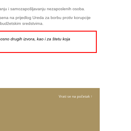
avanju i samozapošljavanju nezaposlenih osoba.
sena na prijedlog Ureda za borbu protiv korupcije
u budžetskim sredstvima.
osno drugih izvora, kao i za štetu koja
Vrati se na početak ↑