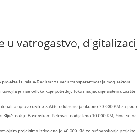
u vatrogastvo, digitalizaci
e projekte i uvela e-Registar za veću transparentnost javnog sektora.
usvojila je više odluka koje potvrđuju fokus na jačanje sistema zaštite 
tonalne uprave civilne zaštite odobreno je ukupno 70.000 KM za podršk
i Ključ, dok je Bosanskom Petrovcu dodijeljeno 10.000 KM, čime se nas
vojnim projektima izdvojeno je 40.000 KM za sufinansiranje projekta “D