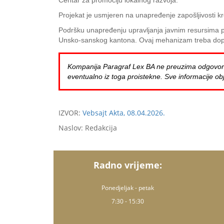
Centar za promociju lokalnog razvoja.
Projekat je usmjeren na unapređenje zapošljivosti k
Podršku unapređenju upravljanja javnim resursima pr
Unsko-sanskog kantona. Ovaj mehanizam treba doprini
Kompanija Paragraf Lex BA ne preuzima odgovornost 
eventualno iz toga proistekne. Sve informacije obj
IZVOR:
Vebsajt Akta, 08.04.2026.
Naslov: Redakcija
Radno vrijeme:
Ponedjeljak - petak
7:30 - 15:30