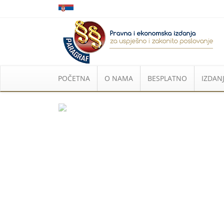
POČETNA
O NAMA
BESPLATNO
IZDANJ