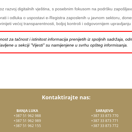
roz razvoj digitalnih vještina, s posebnim fokusom na podršku zapošlj
ati i odluka o uspostavi e-Registra zaposlenih u javnom sektoru, done
jeti većoj transparentnosti, boljoj kontroli i odgovornijem upravljanj
za tačnost i istinitost informacija prenijetih iz spoljnih sadržaja, odn
avljene u sekciji "Vijesti" su namijenjene u svrhu opšteg informisanja.
Kontaktirajte nas:
BANJA LUKA
SARAJEVO
+387 51 962 988
+387 33 873 770
+387 51 962 989
+387 33 873 771
+387 51 962 155
+387 33 873 772