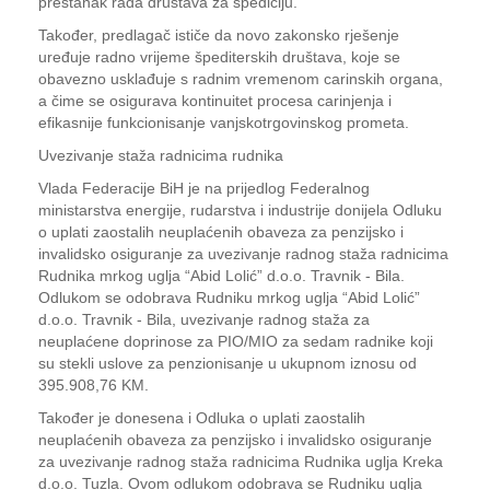
prestanak rada društava za špediciju.
Također, predlagač ističe da novo zakonsko rješenje
uređuje radno vrijeme špediterskih društava, koje se
obavezno usklađuje s radnim vremenom carinskih organa,
a čime se osigurava kontinuitet procesa carinjenja i
efikasnije funkcionisanje vanjskotrgovinskog prometa.
Uvezivanje staža radnicima rudnika
Vlada Federacije BiH je na prijedlog Federalnog
ministarstva energije, rudarstva i industrije donijela Odluku
o uplati zaostalih neuplaćenih obaveza za penzijsko i
invalidsko osiguranje za uvezivanje radnog staža radnicima
Rudnika mrkog uglja “Abid Lolić” d.o.o. Travnik - Bila.
Odlukom se odobrava Rudniku mrkog uglja “Abid Lolić”
d.o.o. Travnik - Bila, uvezivanje radnog staža za
neuplaćene doprinose za PIO/MIO za sedam radnike koji
su stekli uslove za penzionisanje u ukupnom iznosu od
395.908,76 KM.
Također je donesena i Odluka o uplati zaostalih
neuplaćenih obaveza za penzijsko i invalidsko osiguranje
za uvezivanje radnog staža radnicima Rudnika uglja Kreka
d.o.o. Tuzla. Ovom odlukom odobrava se Rudniku uglja