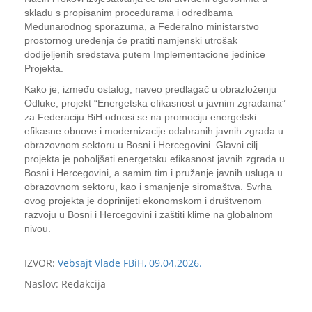
skladu s propisanim procedurama i odredbama
Međunarodnog sporazuma, a Federalno ministarstvo
prostornog uređenja će pratiti namjenski utrošak
dodijeljenih sredstava putem Implementacione jedinice
Projekta.
Kako je, između ostalog, naveo predlagač u obrazloženju
Odluke, projekt “Energetska efikasnost u javnim zgradama”
za Federaciju BiH odnosi se na promociju energetski
efikasne obnove i modernizacije odabranih javnih zgrada u
obrazovnom sektoru u Bosni i Hercegovini. Glavni cilj
projekta je poboljšati energetsku efikasnost javnih zgrada u
Bosni i Hercegovini, a samim tim i pružanje javnih usluga u
obrazovnom sektoru, kao i smanjenje siromaštva. Svrha
ovog projekta je doprinijeti ekonomskom i društvenom
razvoju u Bosni i Hercegovini i zaštiti klime na globalnom
nivou.
IZVOR:
Vebsajt Vlade FBiH, 09.04.2026.
Naslov: Redakcija