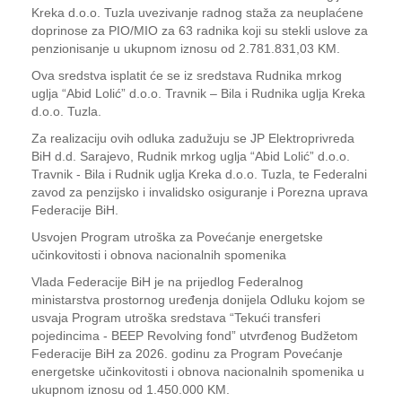
Kreka d.o.o. Tuzla uvezivanje radnog staža za neuplaćene
doprinose za PIO/MIO za 63 radnika koji su stekli uslove za
penzionisanje u ukupnom iznosu od 2.781.831,03 KM.
Ova sredstva isplatit će se iz sredstava Rudnika mrkog
uglja “Abid Lolić” d.o.o. Travnik – Bila i Rudnika uglja Kreka
d.o.o. Tuzla.
Za realizaciju ovih odluka zadužuju se JP Elektroprivreda
BiH d.d. Sarajevo, Rudnik mrkog uglja “Abid Lolić” d.o.o.
Travnik - Bila i Rudnik uglja Kreka d.o.o. Tuzla, te Federalni
zavod za penzijsko i invalidsko osiguranje i Porezna uprava
Federacije BiH.
Usvojen Program utroška za Povećanje energetske
učinkovitosti i obnova nacionalnih spomenika
Vlada Federacije BiH je na prijedlog Federalnog
ministarstva prostornog uređenja donijela Odluku kojom se
usvaja Program utroška sredstava “Tekući transferi
pojedincima - BEEP Revolving fond” utvrđenog Budžetom
Federacije BiH za 2026. godinu za Program Povećanje
energetske učinkovitosti i obnova nacionalnih spomenika u
ukupnom iznosu od 1.450.000 KM.