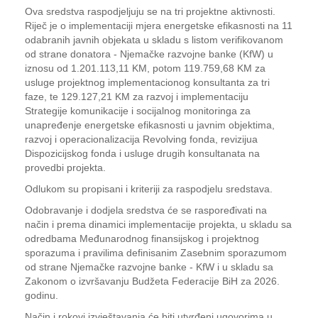
Ova sredstva raspodjeljuju se na tri projektne aktivnosti.
Riječ je o implementaciji mjera energetske efikasnosti na 11
odabranih javnih objekata u skladu s listom verifikovanom
od strane donatora - Njemačke razvojne banke (KfW) u
iznosu od 1.201.113,11 KM, potom 119.759,68 KM za
usluge projektnog implementacionog konsultanta za tri
faze, te 129.127,21 KM za razvoj i implementaciju
Strategije komunikacije i socijalnog monitoringa za
unapređenje energetske efikasnosti u javnim objektima,
razvoj i operacionalizacija Revolving fonda, revizijua
Dispozicijskog fonda i usluge drugih konsultanata na
provedbi projekta.
Odlukom su propisani i kriteriji za raspodjelu sredstava.
Odobravanje i dodjela sredstva će se raspoređivati na
način i prema dinamici implementacije projekta, u skladu sa
odredbama Međunarodnog finansijskog i projektnog
sporazuma i pravilima definisanim Zasebnim sporazumom
od strane Njemačke razvojne banke - KfW i u skladu sa
Zakonom o izvršavanju Budžeta Federacije BiH za 2026.
godinu.
Način i rokovi izvještavanja će biti utvrđeni ugovorima u