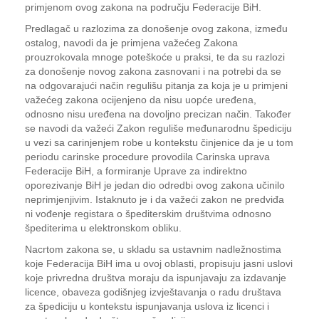
primjenom ovog zakona na području Federacije BiH.
Predlagač u razlozima za donošenje ovog zakona, između
ostalog, navodi da je primjena važećeg Zakona
prouzrokovala mnoge poteškoće u praksi, te da su razlozi
za donošenje novog zakona zasnovani i na potrebi da se
na odgovarajući način regulišu pitanja za koja je u primjeni
važećeg zakona ocijenjeno da nisu uopće uređena,
odnosno nisu uređena na dovoljno precizan način. Također
se navodi da važeći Zakon reguliše međunarodnu špediciju
u vezi sa carinjenjem robe u kontekstu činjenice da je u tom
periodu carinske procedure provodila Carinska uprava
Federacije BiH, a formiranje Uprave za indirektno
oporezivanje BiH je jedan dio odredbi ovog zakona učinilo
neprimjenjivim. Istaknuto je i da važeći zakon ne predviđa
ni vođenje registara o špediterskim društvima odnosno
špediterima u elektronskom obliku.
Nacrtom zakona se, u skladu sa ustavnim nadležnostima
koje Federacija BiH ima u ovoj oblasti, propisuju jasni uslovi
koje privredna društva moraju da ispunjavaju za izdavanje
licence, obaveza godišnjeg izvještavanja o radu društava
za špediciju u kontekstu ispunjavanja uslova iz licenci i