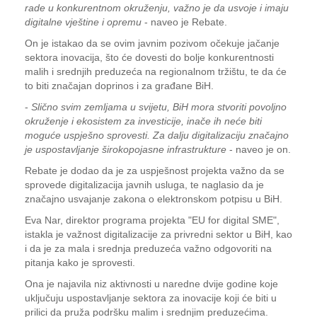
rade u konkurentnom okruženju, važno je da usvoje i imaju
digitalne vještine i opremu
- naveo je Rebate.
On je istakao da se ovim javnim pozivom očekuje jačanje
sektora inovacija, što će dovesti do bolje konkurentnosti
malih i srednjih preduzeća na regionalnom tržištu, te da će
to biti značajan doprinos i za građane BiH.
-
Slično svim zemljama u svijetu, BiH mora stvoriti povoljno
okruženje i ekosistem za investicije, inače ih neće biti
moguće uspješno sprovesti. Za dalju digitalizaciju značajno
je uspostavljanje širokopojasne infrastrukture
- naveo je on.
Rebate je dodao da je za uspješnost projekta važno da se
sprovede digitalizacija javnih usluga, te naglasio da je
značajno usvajanje zakona o elektronskom potpisu u BiH.
Eva Nar, direktor programa projekta "EU for digital SME",
istakla je važnost digitalizacije za privredni sektor u BiH, kao
i da je za mala i srednja preduzeća važno odgovoriti na
pitanja kako je sprovesti.
Ona je najavila niz aktivnosti u naredne dvije godine koje
uključuju uspostavljanje sektora za inovacije koji će biti u
prilici da pruža podršku malim i srednjim preduzećima.