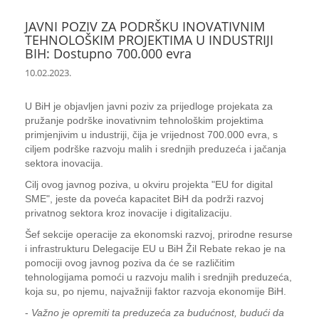
JAVNI POZIV ZA PODRŠKU INOVATIVNIM
TEHNOLOŠKIM PROJEKTIMA U INDUSTRIJI
BIH: Dostupno 700.000 evra
10.02.2023.
U BiH je objavljen javni poziv za prijedloge projekata za
pružanje podrške inovativnim tehnološkim projektima
primjenjivim u industriji, čija je vrijednost 700.000 evra, s
ciljem podrške razvoju malih i srednjih preduzeća i jačanja
sektora inovacija.
Cilj ovog javnog poziva, u okviru projekta "EU for digital
SME", jeste da poveća kapacitet BiH da podrži razvoj
privatnog sektora kroz inovacije i digitalizaciju.
Šef sekcije operacije za ekonomski razvoj, prirodne resurse
i infrastrukturu Delegacije EU u BiH Žil Rebate rekao je na
pomociji ovog javnog poziva da će se različitim
tehnologijama pomoći u razvoju malih i srednjih preduzeća,
koja su, po njemu, najvažniji faktor razvoja ekonomije BiH.
-
Važno je opremiti ta preduzeća za budućnost, budući da