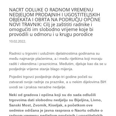
NACRT ODLUKE O RADNOM VREMENU
NEDJELJOM PRODAJNIH I UGOSTITELJSKIH
OBJEKATA I OBRTA NA PODRUČJU OPĆINE
NOVI TRAVNIK: Cilj je zaštititi radnike i
omogućiti im slobodno vrijeme koje bi
provodili u odmoru i u krugu porodice
10.02.2022.
Radnici u trgovini i uslužnim djelatnostima godinama su
među najmanje plaćenima, a i među rijetkima koji moraju
raditi i vikendima i praznicima. Međutim, djeluje kao da se u
posljednje vrijeme stanje blago mijenja.
Pojedini trgovci posljednje dvije-tri godine počeli su
zatvarati svoje radnje za praznike, a u nekim dijelovima BiH
uvodi se i praksa neradne nedjelje.
Neki od gradova i općina koji su do sada odlučili
trgovcima dati slobodnu nedjelju su Bijeljina, Livno,
Sanski Most, Zvornik, Kiseljak, a početkom ove
sedmice održana je javna rasprava o Nacrtu odluke o
radnom vremenu nedjeljom prodajnih i ugostiteljskih