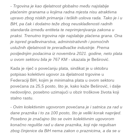
-
Trgovina je kao djelatnost globalno među najslabije
plaćenim granama u kojima radna mjesta nisu atraktivna
upravo zbog niskih primanja i teških uslova rada. Tako je i u
BiH, pa čak i dodatno teže zbog neusklađenosti radnih
standarda između entiteta te neprimjenjivanja zakona u
praksi. Trenutno trgovina nije najslabije plaćena grana. Ona
je ispred građevinarstva, administrativnih i pomoćnih
uslužnih djelatnosti te prerađivačke industrije. Prema
posljednjim podacima iz novembra 2021. godine, neto plata
u ovom sektoru bila je 767 KM
- ukazala je Beširović.
Kada je riječ o povećanju plata, sindikat je u oktobru
potpisao kolektivni ugovor za djelatnost trgovine u
Federaciji BiH, kojim je minimalna plata u ovom sektoru
povećana za 25,5 posto, što je, kako kaže Beširović, i dalje
nedovoljno, posebno uzimajući u obzir troškove života koji
stalno rastu.
-
Ovim kolektivnim ugovorom povećana je i satnica za rad u
dane praznika i to za 100 posto, što je veliki korak naprijed.
Posebno je značajno što se ovim kolektivnim ugovorom
konačno reguliše rad u dane praznika, koji nije regulisan
zbog činjenice da BiH nema zakon o praznicima, a da se u