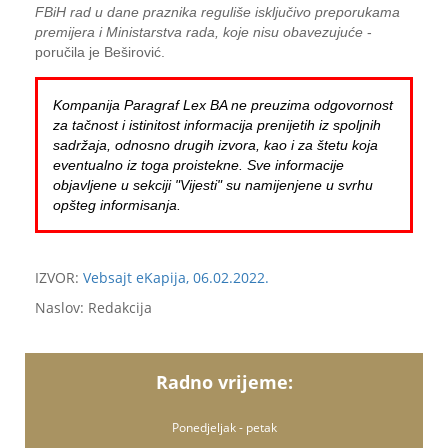
FBiH rad u dane praznika reguliše isključivo preporukama
premijera i Ministarstva rada, koje nisu obavezujuće
-
poručila je Beširović.
Kompanija Paragraf Lex BA ne preuzima odgovornost
za tačnost i istinitost informacija prenijetih iz spoljnih
sadržaja, odnosno drugih izvora, kao i za štetu koja
eventualno iz toga proistekne. Sve informacije
objavljene u sekciji "Vijesti" su namijenjene u svrhu
opšteg informisanja.
IZVOR:
Vebsajt eKapija, 06.02.2022.
Naslov: Redakcija
Radno vrijeme:
Ponedjeljak - petak