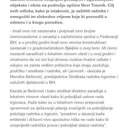
objekata i obrta na području općine Novi Travnik. Cilj
ovih odluka, kako je istaknuto, je zaštititi radnike i
omogućiti im slobodno vrijeme koje bi provodili u
odmoru i u krugu porodice.
- Imali smo niz sastanaka i potpisali smo brojne
memorandume o saradnji s načelnicima općina u Federaciji
BiH, a u prošloj godini imali smo veoma konstruktivan
sastanak i s gradonačelnikom Bijeljine o ovoj temi. Mi ćemo
nastaviti sarađivati s lokalnim nivoom vlasti i u ovoj godini i
smatramo da svi oni koji donesu ovakve hrabre odluke i
odupru se zaista velikim pritiscima koje imaju zaslužuju
podršku i sindikata i radnika, ali i javnosti
- ukazala je
Mersiha Beširović, predsjednica Sindikata radnika trgovine i
uslužnih djelatnosti u BiH.
Kazala je Beširović i kako sindikat direktno sarađuje s
lokalnim nivoom vlasti kako bi poboljšali uslove rada
trgovaca. Kaže kako su u lokalnom nivou prepoznali
spremnost za rješavanje pitanja značajnih za poboljšanje
položaja radnika u trgovini, "posebno u situaciji kada
entitetski i državni nivo apsolutno ništa ne rade kako bi
unaprijedili radnička prava i poboljšali status radnika".