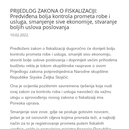
PRIJEDLOG ZAKONA O FISKALIZACIJI:
Predviđena bolja kontrola prometa robe i
usluga, smanjenje sive ekonomije, stvaranje
boljih uslova poslovanja
10.02.2022.
Predloženi zakon o fiskalizaciji dugoročno će donijeti bolju
kontrolu prometa robe i usluga, smanjiti sivu ekonomiju,
stvoriti bolje uslove poslovanja i doprinijeti većim prihodima
budžetu rekla je tokom skupštinske rasprave o ovom
Prijedlogu zakona potpredsjednica Narodne skupštine
Republike Srpske Željka Stojičić.
Ona je ocijenila pozitivnim savremena rješenja koja nudi
ovaj zakon za kontrolu roba i usluga navodeći da važnu
ulogu u sprovođenju novog zakona o fiskalizaiji ima
Poreska uprava.
Smanjenje sive zove, gdje se posluje gotovim novcem,
jedan je od osnovnih ciljeva kojima privreda teži, a najbolji
način za to je registrovanje prometa putem fiskalnih