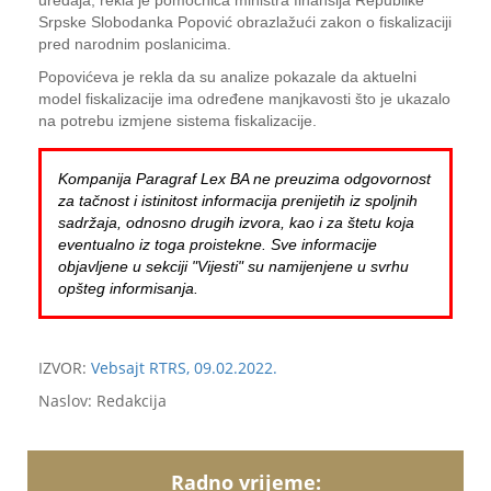
uređaja, rekla je pomoćnica ministra finansija Republike
Srpske Slobodanka Popović obrazlažući zakon o fiskalizaciji
pred narodnim poslanicima.
Popovićeva je rekla da su analize pokazale da aktuelni
model fiskalizacije ima određene manjkavosti što je ukazalo
na potrebu izmjene sistema fiskalizacije.
Kompanija Paragraf Lex BA ne preuzima odgovornost
za tačnost i istinitost informacija prenijetih iz spoljnih
sadržaja, odnosno drugih izvora, kao i za štetu koja
eventualno iz toga proistekne. Sve informacije
objavljene u sekciji "Vijesti" su namijenjene u svrhu
opšteg informisanja.
IZVOR:
Vebsajt RTRS, 09.02.2022.
Naslov: Redakcija
Radno vrijeme: