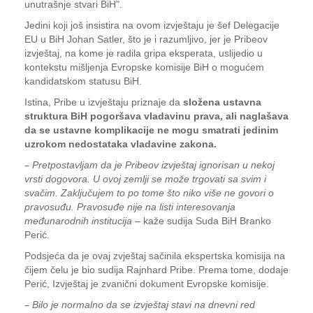
unutrašnje stvari BiH".
Jedini koji još insistira na ovom izvještaju je šef Delegacije
EU u BiH Johan Satler, što je i razumljivo, jer je Pribeov
izvještaj, na kome je radila gripa eksperata, uslijedio u
kontekstu mišljenja Evropske komisije BiH o mogućem
kandidatskom statusu BiH.
Istina, Pribe u izvještaju priznaje da
složena ustavna
struktura BiH pogoršava vladavinu prava, ali naglašava
da se ustavne komplikacije ne mogu smatrati jedinim
uzrokom nedostataka vladavine zakona.
–
Pretpostavljam da je Pribeov izvještaj ignorisan u nekoj
vrsti dogovora. U ovoj zemlji se može trgovati sa svim i
svačim. Zaključujem to po tome što niko više ne govori o
pravosuđu. Pravosuđe nije na listi interesovanja
međunarodnih institucija
– kaže sudija Suda BiH Branko
Perić.
Podsjeća da je ovaj zvještaj sačinila ekspertska komisija na
čijem čelu je bio sudija Rajnhard Pribe. Prema tome, dodaje
Perić, Izvještaj je zvanični dokument Evropske komisije.
–
Bilo je normalno da se izvještaj stavi na dnevni red