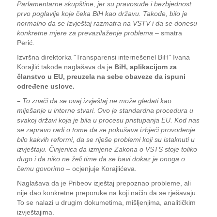
Parlamentarne skupštine, jer su pravosuđe i bezbjednost
prvo poglavlje koje čeka BiH kao državu. Takođe, bilo je
normalno da se Izvještaj razmatra na VSTV i da se donesu
konkretne mjere za prevazilaženje problema
– smatra
Perić.
Izvršna direktorka "Transparensi internešenel BiH" Ivana
Korajlić takođe naglašava da je
BiH, aplikacijom za
članstvo u EU, preuzela na sebe obaveze da ispuni
određene uslove.
–
To znači da se ovaj izvještaj ne može gledati kao
miješanje u interne stvari. Ovo je standardna procedura u
svakoj državi koja je bila u procesu pristupanja EU. Kod nas
se zapravo radi o tome da se pokušava izbjeći provođenje
bilo kakvih reformi, da se riješe problemi koji su istaknuti u
izvještaju. Činjenica da izmjene Zakona o VSTS stoje toliko
dugo i da niko ne želi time da se bavi dokaz je onoga o
čemu govorimo
– ocjenjuje Korajlićeva.
Naglašava da je Pribeov izještaj prepoznao probleme, ali
nije dao konkretne preporuke na koji način da se rješavaju.
To se nalazi u drugim dokumetima, mišljenjima, analitičkim
izvještajima.