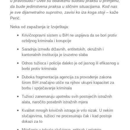
u pravosuđu? Uveli su obaveznu sudsku praksu u primjenu,
da bude jedinstvena praksa u sličnim situacijama. Kod nas
je sve dijametralno suprotno, zavisi ko iza koga stoji
– kaže
Perić.
Neka od zapažanja iz Izvještaja:
Krivičnopravni sistem u BiH ne uspijeva da se bori protiv
ozbiljnog kriminala i korupcije
Saradnja između državnih, entitetskih, okružnih i
kantonalnih institucija je izuzetno slaba
Odnos tužioca i policije daleko je od jasnog ili efikasnog u
borbi protiv kriminala
Duboka fragmentacija agencija za provođenje zakona
širom BiH značajno utiče na njihov ukupni kapacitet za
borbu i sprječavanje kriminala
Tužioci zanemaruju upotrebu svih postojećih istražnih
alata, naročito posebnih istražnih mjera
Kvalitet mnogih krivičnih istraga je vrlo nizak. U nekim
slučajevima, tužioci ne procesuiraju čak i kad postoje
dokazi za to
Miješanje u tekuće slučajeve, pritisak i prijetnje.