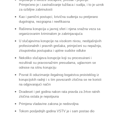
Primjećeno je i zastrašivanje tužilaca i sudija, i to je uzrok
za ozbiljne zabrinutosti
Kao i parnični postupci, krivična suđenja su pretjerano
dugotrajna, nezgrapna i neefikasna
Raširena korupcija u javnoj sferi i njena snažna veza sa
organizovanim kriminalom je zabrinjavajuća
U slučajevima korupcije na visokom nivou, neobjašnjivih
profesionalnih i pravnih grešaka, primjećeni su nepažnja,
zloupotreba postupaka i upitne sudske odluke
Nekoliko slučajeva korupcije koji su procesuirani i
rezultirali su pravosnažnim presudama, uglavnom se
odnose na sitnu korupciju
Povrat ili oduzimanje ilegalnog bogatstva proisteklog iz
korupcijskih radnji i s tim povezanih zločina se ne koristi
na odgovarajući način
Dvadeset i pet godina nakon rata pravda za žrtve ratnih
zločina ostala je nepotpuna
Primjena vladavine zakona je nedovoljna
Tokom posljednjih godina VSTV je i sam postao dio