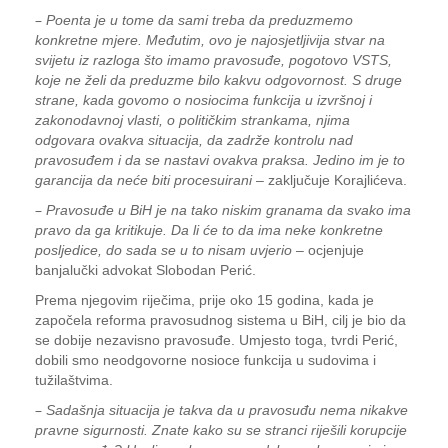
–
Poenta je u tome da sami treba da preduzmemo
konkretne mjere. Međutim, ovo je najosjetljivija stvar na
svijetu iz razloga što imamo pravosuđe, pogotovo VSTS,
koje ne želi da preduzme bilo kakvu odgovornost. S druge
strane, kada govomo o nosiocima funkcija u izvršnoj i
zakonodavnoj vlasti, o političkim strankama, njima
odgovara ovakva situacija, da zadrže kontrolu nad
pravosuđem i da se nastavi ovakva praksa. Jedino im je to
garancija da neće biti procesuirani
– zaključuje Korajlićeva.
–
Pravosuđe u BiH je na tako niskim granama da svako ima
pravo da ga kritikuje. Da li će to da ima neke konkretne
posljedice, do sada se u to nisam uvjerio
– ocjenjuje
banjalučki advokat Slobodan Perić.
Prema njegovim riječima, prije oko 15 godina, kada je
započela reforma pravosudnog sistema u BiH, cilj je bio da
se dobije nezavisno pravosuđe. Umjesto toga, tvrdi Perić,
dobili smo neodgovorne nosioce funkcija u sudovima i
tužilaštvima.
–
Sadašnja situacija je takva da u pravosuđu nema nikakve
pravne sigurnosti. Znate kako su se stranci riješili korupcije