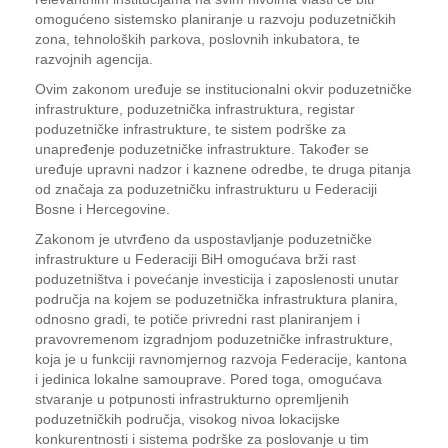
omogućeno sistemsko planiranje u razvoju poduzetničkih
zona, tehnoloških parkova, poslovnih inkubatora, te
razvojnih agencija.
Ovim zakonom uređuje se institucionalni okvir poduzetničke
infrastrukture, poduzetnička infrastruktura, registar
poduzetničke infrastrukture, te sistem podrške za
unapređenje poduzetničke infrastrukture. Također se
uređuje upravni nadzor i kaznene odredbe, te druga pitanja
od značaja za poduzetničku infrastrukturu u Federaciji
Bosne i Hercegovine.
Zakonom je utvrđeno da uspostavljanje poduzetničke
infrastrukture u Federaciji BiH omogućava brži rast
poduzetništva i povećanje investicija i zaposlenosti unutar
područja na kojem se poduzetnička infrastruktura planira,
odnosno gradi, te potiče privredni rast planiranjem i
pravovremenom izgradnjom poduzetničke infrastrukture,
koja je u funkciji ravnomjernog razvoja Federacije, kantona
i jedinica lokalne samouprave. Pored toga, omogućava
stvaranje u potpunosti infrastrukturno opremljenih
poduzetničkih područja, visokog nivoa lokacijske
konkurentnosti i sistema podrške za poslovanje u tim