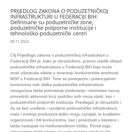
PRIJEDLOG ZAKONA O PODUZETNIČKOJ
INFRASTRUKTURI U FEDERACIJI BIH:
Definisane su poduzetničke zone,
poduzetničke potporne institucije i
tehnološko-poduzetnički centri
09.11.2023.
Cilj Prijedloga zakona o poduzetničkoj infrastrukturi u
Federaciji BiH je, kako je obrazloženo, pravno urediti oblasti
poduzetničke infrastrukture u Federaciji BiH koja može
imati višestruke efekte u stvaranju konkurentske prednosti
MSP u Federaciji BiH. Time se postojećim i potencijalnim
korisnicima svih oblika poduzetničke infrastrukture
omogućava lakše pokretanje poslovanja i nesmetan razvoj
privrednih aktivnosti kroz podršku svih nivoa vlasti, kao i
poduzetničkih potpornih institucija. Predlagač je obrazložio i
da se bez uređene i razvijene poduzetničke infrastrukture,
mala i srednja preduzeća teško mogu razvijati, te kvalitetno
organizovati i biti konkurentna, kao i povezivati u klastere i
lakše nastupati na međunarodnom tržištu. Pored toga,
relevantnim institucijama na svim nivoima vlasti će biti