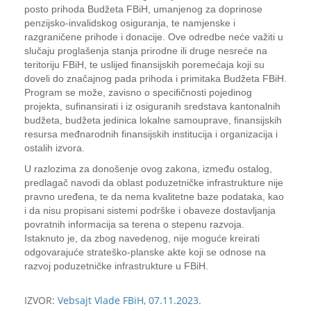
posto prihoda Budžeta FBiH, umanjenog za doprinose
penzijsko-invalidskog osiguranja, te namjenske i
razgraničene prihode i donacije. Ove odredbe neće važiti u
slučaju proglašenja stanja prirodne ili druge nesreće na
teritoriju FBiH, te uslijed finansijskih poremećaja koji su
doveli do značajnog pada prihoda i primitaka Budžeta FBiH.
Program se može, zavisno o specifičnosti pojedinog
projekta, sufinansirati i iz osiguranih sredstava kantonalnih
budžeta, budžeta jedinica lokalne samouprave, finansijskih
resursa međnarodnih finansijskih institucija i organizacija i
ostalih izvora.
U razlozima za donošenje ovog zakona, između ostalog,
predlagač navodi da oblast poduzetničke infrastrukture nije
pravno uređena, te da nema kvalitetne baze podataka, kao
i da nisu propisani sistemi podrške i obaveze dostavljanja
povratnih informacija sa terena o stepenu razvoja.
Istaknuto je, da zbog navedenog, nije moguće kreirati
odgovarajuće strateško-planske akte koji se odnose na
razvoj poduzetničke infrastrukture u FBiH.
IZVOR:
Vebsajt Vlade FBiH, 07.11.2023.