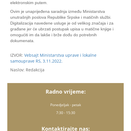
elektronskim putem.
Ovim je unaprijeđena saradnja između Ministarstva
unutrašnjih poslova Republike Srpske i matičnih službi.
Digitalizacija navedene usluge je od velikog značaja i za
građane jer će ubrzati postupak upisa u matične knjige i
omogućiti im da lakše i brže dođu do potrebnih
dokumenata.
IZVOR:
Vebsajt Ministarstva uprave i lokalne
samouprave RS, 3.11.2022.
Naslov: Redakcija
Radno vrijeme:
Ponedjeljak - petak
7:30 - 15:30
Kontaktirajte nas: