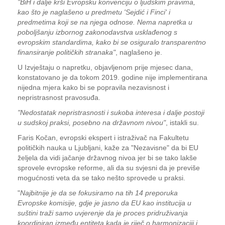
"BiH i dalje krši Evropsku konvenciju o ljudskim pravima,
kao što je naglašeno u predmetu 'Sejdić i Finci' i
predmetima koji se na njega odnose. Nema napretka u
poboljšanju izbornog zakonodavstva usklađenog s
evropskim standardima, kako bi se osiguralo transparentno
finansiranje političkih stranaka"
, naglašeno je.
U Izvještaju o napretku, objavljenom prije mjesec dana,
konstatovano je da tokom 2019. godine nije implementirana
nijedna mjera kako bi se popravila nezavisnost i
nepristrasnost pravosuđa.
"Nedostatak nepristrasnosti i sukoba interesa i dalje postoji
u sudskoj praksi, posebno na državnom nivou"
, istakli su.
Faris Kočan, evropski ekspert i istraživač na Fakultetu
političkih nauka u Ljubljani, kaže za "Nezavisne" da bi EU
željela da vidi jačanje državnog nivoa jer bi se tako lakše
sprovele evropske reforme, ali da su svjesni da je previše
mogućnosti veta da se tako nešto sprovede u praksi.
"
Najbitnije je da se fokusiramo na tih 14 preporuka
Evropske komisije, gdje je jasno da EU kao institucija u
suštini traži samo uvjerenje da je proces pridruživanja
koordiniran između entiteta kada je riječ o harmonizaciji i