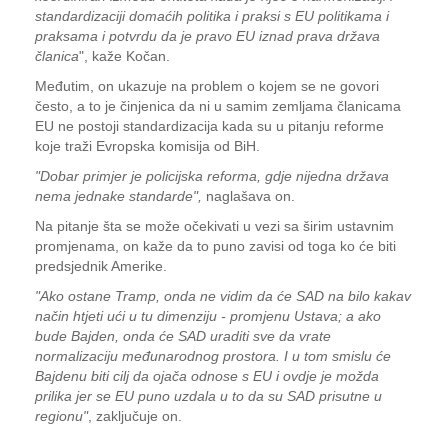
standardizaciji domaćih politika i praksi s EU politikama i
praksama i potvrdu da je pravo EU iznad prava država
članica
", kaže Kočan.
Međutim, on ukazuje na problem o kojem se ne govori
često, a to je činjenica da ni u samim zemljama članicama
EU ne postoji standardizacija kada su u pitanju reforme
koje traži Evropska komisija od BiH.
"Dobar primjer je policijska reforma, gdje nijedna država
nema jednake standarde",
naglašava on.
Na pitanje šta se može očekivati u vezi sa širim ustavnim
promjenama, on kaže da to puno zavisi od toga ko će biti
predsjednik Amerike.
"Ako ostane Tramp, onda ne vidim da će SAD na bilo kakav
način htjeti ući u tu dimenziju - promjenu Ustava; a ako
bude Bajden, onda će SAD uraditi sve da vrate
normalizaciju međunarodnog prostora. I u tom smislu će
Bajdenu biti cilj da ojača odnose s EU i ovdje je možda
prilika jer se EU puno uzdala u to da su SAD prisutne u
regionu"
, zaključuje on.