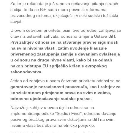
Zatler je rekao da je još rano za rješavanje pitanja stranih
sudija, te da se BiH sada mora posvetiti reformama
pravosudnog sistema, uključujući i Visoki sudski i tužilački
savjet.
U ovom četvrtom prioritetu, osim ove odredbe, zahtijeva se
čitav niz ustavnih zahvata, odnosno izmjena Ustava BiH.
Prvi zahtjev odnosi se na stvaranje pravne sigurnosti
na svim nivoima vlasti, zatim uvođenje klauzule
privremenog zastupanja zemlje s davanjem ovlaštenja
u odnosu na druge nivoe vlasti, kako bi se odmah
nakon pristupa EU spriječilo kršenje evropskog
zakonodavstva.
Jedan od zahtjeva u ovom četvrtom prioritetu odnosi se na
garantovanje nezavisnosti pravosuđa, kao i zahtjev za
konzistentnom primjenom prava na svim nivoima,
odnosno ujednačavanje sudske prakse.
Najvažniji zahtjev u ovom dijelu odnosi se na
implementiranje odluke "Sejdić i Finci", odnosno davanje
pasivnog biračkog prava svim državljanima BiH na svim
nivoima vlasti bez obzira na etničko porijeklo.