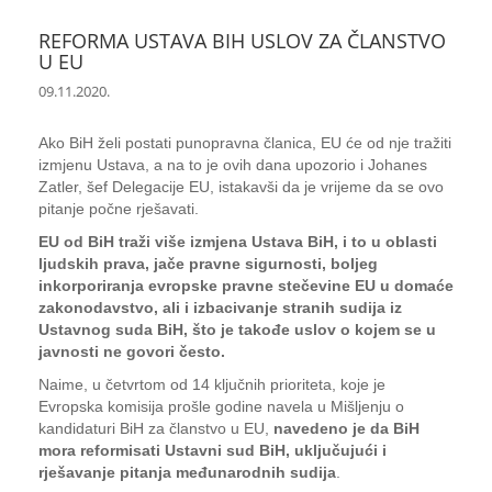
REFORMA USTAVA BIH USLOV ZA ČLANSTVO
U EU
09.11.2020.
Ako BiH želi postati punopravna članica, EU će od nje tražiti
izmjenu Ustava, a na to je ovih dana upozorio i Johanes
Zatler, šef Delegacije EU, istakavši da je vrijeme da se ovo
pitanje počne rješavati.
EU od BiH traži više izmjena Ustava BiH, i to u oblasti
ljudskih prava, jače pravne sigurnosti, boljeg
inkorporiranja evropske pravne stečevine EU u domaće
zakonodavstvo, ali i izbacivanje stranih sudija iz
Ustavnog suda BiH, što je takođe uslov o kojem se u
javnosti ne govori često.
Naime, u četvrtom od 14 ključnih prioriteta, koje je
Evropska komisija prošle godine navela u Mišljenju o
kandidaturi BiH za članstvo u EU,
navedeno je da BiH
mora reformisati Ustavni sud BiH, uključujući i
rješavanje pitanja međunarodnih sudija
.