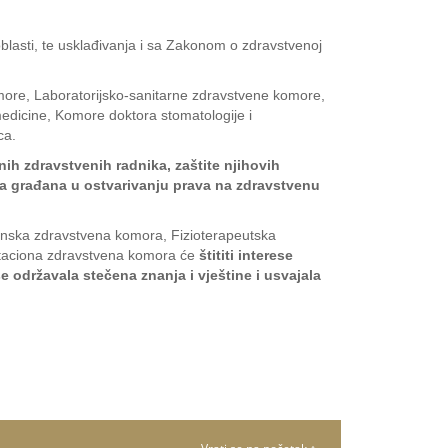
lasti, te usklađivanja i sa Zakonom o zdravstvenoj
more, Laboratorijsko-sanitarne zdravstvene komore,
edicine, Komore doktora stomatologije i
ca.
h zdravstvenih radnika, zaštite njihovih
sa građana u ostvarivanju prava na zdravstvenu
nska zdravstvena komora, Fizioterapeutska
itaciona zdravstvena komora će
štititi interese
e održavala stečena znanja i vještine i usvajala