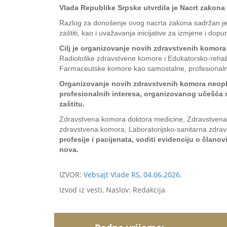
Vlada Republike Srpske utvrdila je Nacrt zako
Razlog za donošenje ovog nacrta zakona sadržan je 
zaštiti, kao i uvažavanja inicijative za izmjene i do
Cilj je organizovanje novih zdravstvenih komora
Radiološke zdravstvene komore i Edukatorsko-rehabi
Farmaceutske komore kao samostalne, profesionalne
Organizovanje novih zdravstvenih komora neopho
profesionalnih interesa, organizovanog učešća n
zaštitu.
Zdravstvena komora doktora medicine, Zdravstvena
zdravstvena komora, Laboratorijsko-sanitarna zdra
profesije i pacijenata, voditi evidenciju o člano
nova.
IZVOR:
Vebsajt Vlade RS, 04.06.2026.
Izvod iz vesti, Naslov: Redakcija