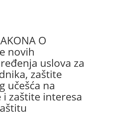
ZAKONA O
e novih
ređenja uslova za
nika, zaštite
og učešća na
i zaštite interesa
aštitu