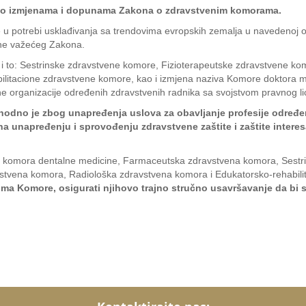
na o izmjenama i dopunama Zakona o zdravstvenim komorama.
u potrebi usklađivanja sa trendovima evropskih zemalja u navedenoj ob
pune važećeg Zakona.
i to: Sestrinske zdravstvene komore, Fizioterapeutske zdravstvene ko
litacione zdravstvene komore, kao i izmjena naziva Komore doktora m
 organizacije određenih zdravstvenih radnika sa svojstvom pravnog li
dno je zbog unapređenja uslova za obavljanje profesije određeni
a unapređenju i sprovođenju zdravstvene zaštite i zaštite intere
 komora dentalne medicine, Farmaceutska zdravstvena komora, Sestri
vstvena komora, Radiološka zdravstvena komora i Edukatorsko-rehabil
vima Komore, osigurati njihovo trajno stručno usavršavanje da bi s