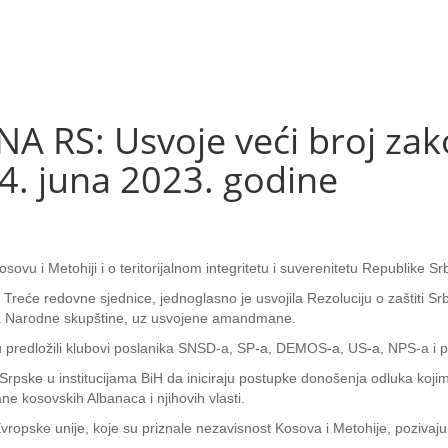
RS: Usvoje veći broj zako
4. juna 2023. godine
ovu i Metohiji i o teritorijalnom integritetu i suverenitetu Republike Srb
eće redovne sjednice, jednoglasno je usvojila Rezoluciju o zaštiti Srba n
ika Narodne skupštine, uz usvojene amandmane.
 su predložili klubovi poslanika SNSD-a, SP-a, DEMOS-a, US-a, NPS-a i 
Srpske u institucijama BiH da iniciraju postupke donošenja odluka kojima
ne kosovskih Albanaca i njihovih vlasti.
vropske unije, koje su priznale nezavisnost Kosova i Metohije, pozivaju 