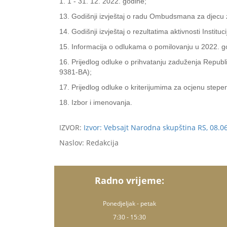
1. 1 - 31. 12. 2022. godine;
13. Godišnji izvještaj o radu Ombudsmana za djecu 
14. Godišnji izvještaj o rezultatima aktivnosti Inst
15. Informacija o odlukama o pomilovanju u 2022. go
16. Prijedlog odluke o prihvatanju zaduženja Repub
9381-BA);
17. Prijedlog odluke o kriterijumima za ocjenu stepe
18. Izbor i imenovanja.
IZVOR:
Izvor: Vebsajt Narodna skupština RS, 08.0
Naslov: Redakcija
Radno vrijeme:
Ponedjeljak - petak
7:30 - 15:30