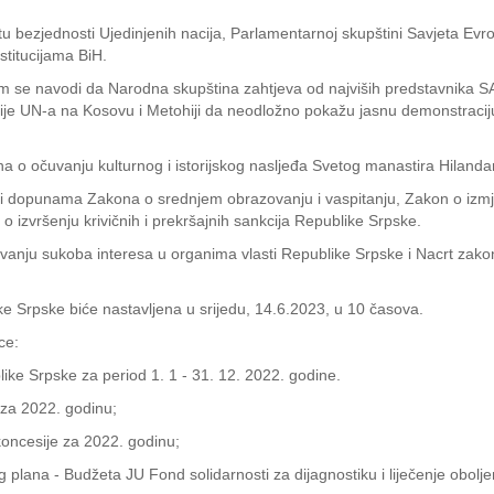
jetu bezjednosti Ujedinjenih nacija, Parlamentarnoj skupštini Savjeta 
titucijama BiH.
 se navodi da Narodna skupština zahtjeva od najviših predstavnika SAD,
je UN-a na Kosovu i Metohiji da neodložno pokažu jasnu demonstraciju
na o očuvanju kulturnog i istorijskog nasljeđa Svetog manastira Hilanda
 i dopunama Zakona o srednjem obrazovanju i vaspitanju, Zakon o izmj
zvršenju krivičnih i prekršajnih sankcija Republike Srpske.
avanju sukoba interesa u organima vlasti Republike Srpske i Nacrt za
 Srpske biće nastavljena u srijedu, 14.6.2023, u 10 časova.
ce:
like Srpske za period 1. 1 - 31. 12. 2022. godine.
 za 2022. godinu;
a koncesije za 2022. godinu;
og plana - Budžeta JU Fond solidarnosti za dijagnostiku i liječenje obolj