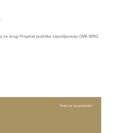
;
oj za drugi Projekat podrške zapošljavanju (WB IBRD
Vrati se na početak ↑