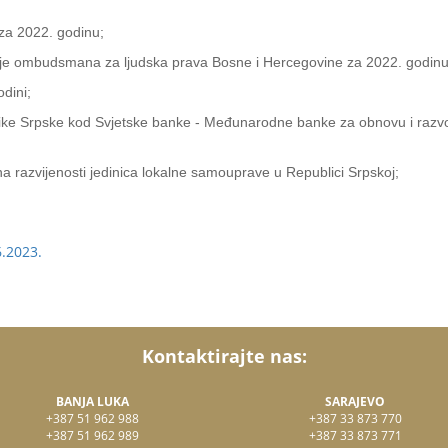
za 2022. godinu;
itucije ombudsmana za ljudska prava Bosne i Hercegovine za 2022. godinu
dini;
like Srpske kod Svjetske banke - Međunarodne banke za obnovu i razv
na razvijenosti jedinica lokalne samouprave u Republici Srpskoj;
6.2023.
Kontaktirajte nas:
BANJA LUKA
SARAJEVO
+387 51 962 988
+387 33 873 770
+387 51 962 989
+387 33 873 771