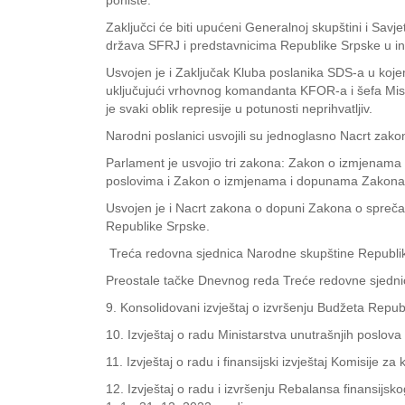
ponište.
Zaključci će biti upućeni Generalnoj skupštini i Sav
država SFRJ i predstavnicima Republike Srpske u ins
Usvojen je i Zaključak Kluba poslanika SDS-a u kojem
uključujući vrhovnog komandanta KFOR-a i šefa Misi
je svaki oblik represije u potunosti neprihvatljiv.
Narodni poslanici usvojili su jednoglasno Nacrt zako
Parlament je usvojio tri zakona: Zakon o izmjenama
poslovima i Zakon o izmjenama i dopunama Zakona o i
Usvojen je i Nacrt zakona o dopuni Zakona o spreč
Republike Srpske.
Treća redovna sjednica Narodne skupštine Republike
Preostale tačke Dnevnog reda Treće redovne sjedni
9. Konsolidovani izvještaj o izvršenju Budžeta Repub
10. Izvještaj o radu Ministarstva unutrašnjih poslova
11. Izvještaj o radu i finansijski izvještaj Komisije z
12. Izvještaj o radu i izvršenju Rebalansa finansijsk