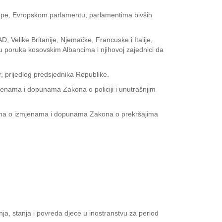
Evrope, Evropskom parlamentu, parlamentima bivših
 Velike Britanije, Njemačke, Francuske i Italije,
 poruka kosovskim Albancima i njihovoj zajednici da
r, prijedlog predsjednika Republike.
enama i dopunama Zakona o policiji i unutrašnjim
kona o izmjenama i dopunama Zakona o prekršajima
enja, stanja i povreda djece u inostranstvu za period