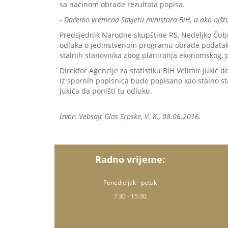
sa načinom obrade rezultata popisa.
-
Daćemo vremena Savjetu ministara BiH, a ako ništa
Predsjednik Narodne skupštine RS, Nedeljko Čubri
odluka o jedinstvenom programu obrade podataka 
stalnih stanovnika zbog planiranja ekonomskog, pr
Direktor Agencije za statistiku BiH Velimir Jukić
iz spornih popisnica bude popisano kao stalno sta
Jukića da poništi tu odluku.
Izvor: Vebsajt Glas Srpske, V. K., 08.06.2016.
Radno vrijeme:
Ponedjeljak - petak
7:30 - 15:30