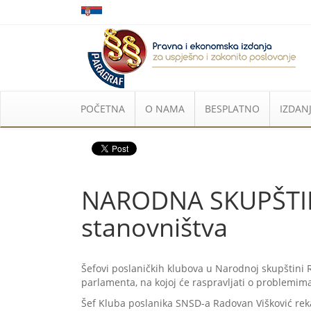
POČETNA
O NAMA
BESPLATNO
IZDANJ
NARODNA SKUPŠTINA
stanovništva
Šefovi poslaničkih klubova u Narodnoj skupštini 
parlamenta, na kojoj će raspravljati o problemi
Šef Kluba poslanika SNSD-a Radovan Višković rekao