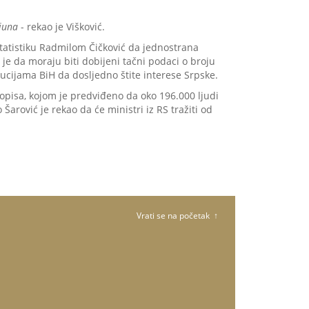
 juna
- rekao je Višković.
tatistiku Radmilom Čičković da jednostrana
 da moraju biti dobijeni tačni podaci o broju
tucijama BiH da dosljedno štite interese Srpske.
popisa, kojom je predviđeno da oko 196.000 ljudi
rović je rekao da će ministri iz RS tražiti od
Vrati se na početak ↑