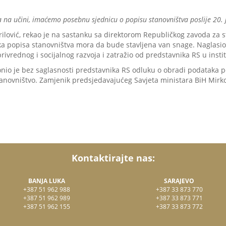
 na učini, imaćemo posebnu sjednicu o popisu stanovništva poslije 20.
lović, rekao je na sastanku sa direktorom Republičkog zavoda za s
popisa stanovništva mora da bude stavljena van snage. Naglasio je
ivrednog i socijalnog razvoja i zatražio od predstavnika RS u insti
 donio je bez saglasnosti predstavnika RS odluku o obradi podataka 
novništvo. Zamjenik predsjedavajućeg Savjeta ministara BiH Mirko Ša
Kontaktirajte nas:
BANJA LUKA
SARAJEVO
+387 51 962 988
+387 33 873 770
+387 51 962 989
+387 33 873 771
+387 51 962 155
+387 33 873 772