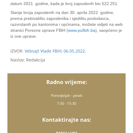
datum 2021. godine, kada je broj zaposlenih bio 522.251.
Stanje broja zaposlenih na dan 30. aprila 2022. godine,
prema prebivalištu zaposlenika i sjedištu poslodavca,
razvrstanih po kantonima i općinama, možete vidjeti na web
stranici Porezne uprave FBiH (
www.pufbih.ba
), saopćeno je
iz ove uprave.
IZVOR:
Vebsajt Vlade FBiH, 06.05.2022.
Naslov: Redakcija
Radno vrijeme:
Ponedjeljak - petak
7:30 - 15:30
Kontaktirajte nas: