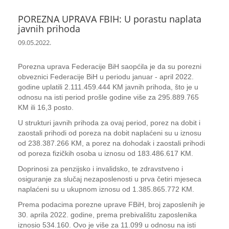
POREZNA UPRAVA FBIH: U porastu naplata
javnih prihoda
09.05.2022.
Porezna uprava Federacije BiH saopćila je da su porezni
obveznici Federacije BiH u periodu januar - april 2022.
godine uplatili 2.111.459.444 KM javnih prihoda, što je u
odnosu na isti period prošle godine više za 295.889.765
KM ili 16,3 posto.
U strukturi javnih prihoda za ovaj period, porez na dobit i
zaostali prihodi od poreza na dobit naplaćeni su u iznosu
od 238.387.266 KM, a porez na dohodak i zaostali prihodi
od poreza fizičkih osoba u iznosu od 183.486.617 KM.
Doprinosi za penzijsko i invalidsko, te zdravstveno i
osiguranje za slučaj nezaposlenosti u prva četiri mjeseca
naplaćeni su u ukupnom iznosu od 1.385.865.772 KM.
Prema podacima porezne uprave FBiH, broj zaposlenih je
30. aprila 2022. godine, prema prebivalištu zaposlenika
iznosio 534.160. Ovo je više za 11.099 u odnosu na isti