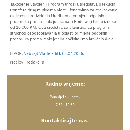
Također je usvojen i Program utroška sredstava s tekućih
transfera drugim nivoima vlasti i fondovima za realizovanje
aktivnosti predviđenih Uredbom o primjeni odgojnih
preporuka prema maloljetnicima u Federaciji BiH u iznosu
od 20.000 KM. Ova sredstva su planirana za program
stručnog osposobljavanja u oblasti primjene odgojnih
preporuka prema maloljetnim počiniteljima krivičnih djela.
IZVOR:
Vebsajt Vlade FBiH, 08.04.2026.
Naslov: Redakcija
Radno vrijeme:
Ponedjeljak - petak
7:30 - 15:30
Kontaktirajte nas: