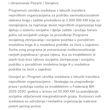
i obrazovanje Pazarić i Sarajevo.
Programom utroška sredstava s tekućih transfera
neprofitnim organizacijama za podršku vaninstitucionalnim
oblicima brige i zaštite predviđeno je 2.000.000 KM koja su
namijenjena za najmanje deset neprofitnih organizacija koje
djeluju u sistemu socijalne i dječje zaštite i pružaju barem
jednu od socijalnih usluga za provođenje Programa
socijalnog zbrinjavanja i socijalne podrške u porodičnim
modelima brige ili u modelima podrške za život u zajednici.
Svrha ovog programa je preveniranje institucionaIizacije
ranjivih pojedinaca i grupa (djeca, lica sa invaliditetom ili
starih lica) kroz njihovo socijalno zbrinjavanje i socijalnu
podršku u porodičnim modelima brige ili u modelima
podrške za život u zajednici.
Usvojen je i Program utroška sredstava s tekućih transfera
neprofitnim organizacijama - Strategija za unapređenje
prava i položaja osoba sa invaliditetom u Federaciji BiH
2025-2030. godina u iznosu od 50.000 KM za poboljšanje
socijalne uključenosti marginaliziranih grupa. Korisnioci ovih
sredstava su udruženja i nevladine organizacije izabrane
putem javnog poziva.