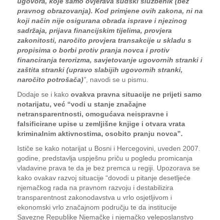
ugovora, koje samo ovjerava sudski službenik (bez
pravnog obrazovanja). Kod primjene ovih zakona, ni na
koji način nije osigurana obrada isprave i njezinog
sadržaja, prijava financijskim tijelima, provjera
zakonitosti, naročito provjera transakcije u skladu s
propisima o borbi protiv pranja novca i protiv
financiranja terorizma, savjetovanje ugovornih stranki i
zaštita stranki (upravo slabijih ugovornih stranki,
naročito potrošača)
”
, navodi se u pismu.
Dodaje se i kako
ovakva pravna situacije ne prijeti samo
notarijatu, već “vodi u stanje značajne
netransparentnosti, omogućava neispravne i
falsificirane upise u zemljišne knjige i otvara vrata
kriminalnim aktivnostima, osobito pranju novca”.
Ističe se kako notarijat u Bosni i Hercegovini, uveden 2007.
godine, predstavlja uspješnu priču u pogledu promicanja
vladavine prava te da je bez premca u regiji. Upozorava se
kako ovakav razvoj situacije “dovodi u pitanje desetljeće
njemačkog rada na pravnom razvoju i destabilizira
transparentnost zakonodavstva u vrlo osjetljivom i
ekonomski vrlo značajnom području te da institucije
Savezne Republike Njemačke i njemačko veleposlanstvo