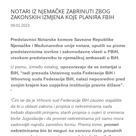
NOTARI IZ NJEMAČKE ZABRINUTI ZBOG
ZAKONSKIH IZMJENA KOJE PLANIRA FBIH
09.02.2023.
Predstavnici Notarske komore Savezne Republike
Njemačke i Međunarodne unije notara, uputili su pismo
predstavnicima izvršne i zakonodavne vlasti u FBiH,
visokom predstavniku te njemačkoj ambasadi u BiH.
U pismu, između ostalog,
upozoravaju da se notarijat u
BiH, “radi presuda Ustavnog suda Federacije BiH i
Vrhovnog suda Federacije BiH, nalazi neposredno pred
svojim krajem kao uspješna institucija pravne države”.
'
'Čini se da je Vrhovni sud Federacije BiH zauzeo stajalište
da bi u oblasti zakona i propisa o nekretninama sada
trebalo dopustiti primjenu starih propisa o ovjeri iz vremena
bivše Jugoslavije i da promet nekretninama još samo mora
zadovoljiti najnižu zamislivu formu. Prema tome,
promet
nekretninama bio bi moguć na osnovu čisto privatnih