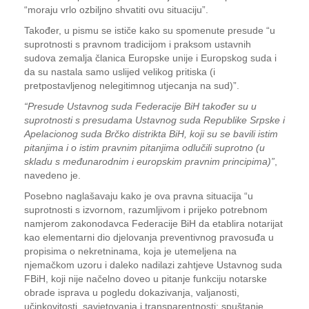
“moraju vrlo ozbiljno shvatiti ovu situaciju”.
Također, u pismu se ističe kako su spomenute presude “u
suprotnosti s pravnom tradicijom i praksom ustavnih
sudova zemalja članica Europske unije i Europskog suda i
da su nastala samo uslijed velikog pritiska (i
pretpostavljenog nelegitimnog utjecanja na sud)”.
“Presude Ustavnog suda Federacije BiH također su u
suprotnosti s presudama Ustavnog suda Republike Srpske i
Apelacionog suda Brčko distrikta BiH, koji su se bavili istim
pitanjima i o istim pravnim pitanjima odlučili suprotno (u
skladu s međunarodnim i europskim pravnim principima)”
,
navedeno je.
Posebno naglašavaju kako je ova pravna situacija “u
suprotnosti s izvornom, razumljivom i prijeko potrebnom
namjerom zakonodavca Federacije BiH da etablira notarijat
kao elementarni dio djelovanja preventivnog pravosuđa u
propisima o nekretninama, koja je utemeljena na
njemačkom uzoru i daleko nadilazi zahtjeve Ustavnog suda
FBiH, koji nije načelno doveo u pitanje funkciju notarske
obrade isprava u pogledu dokazivanja, valjanosti,
učinkovitosti, savjetovanja i transparentnosti; spuštanje