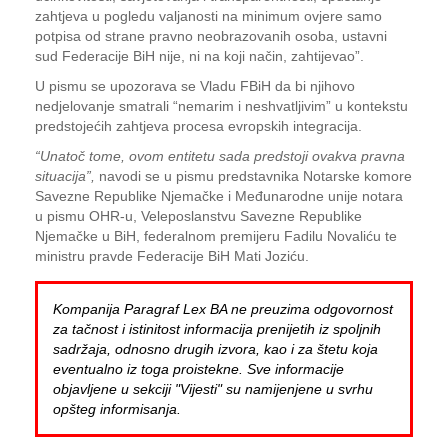
zahtjeva u pogledu valjanosti na minimum ovjere samo
potpisa od strane pravno neobrazovanih osoba, ustavni
sud Federacije BiH nije, ni na koji način, zahtijevao”.
U pismu se upozorava se Vladu FBiH da bi njihovo
nedjelovanje smatrali “nemarim i neshvatljivim” u kontekstu
predstojećih zahtjeva procesa evropskih integracija.
“Unatoč tome, ovom entitetu sada predstoji ovakva pravna
situacija”,
navodi se u pismu predstavnika Notarske komore
Savezne Republike Njemačke i Međunarodne unije notara
u pismu OHR-u, Veleposlanstvu Savezne Republike
Njemačke u BiH, federalnom premijeru Fadilu Novaliću te
ministru pravde Federacije BiH Mati Joziću.
Kompanija Paragraf Lex BA ne preuzima odgovornost
za tačnost i istinitost informacija prenijetih iz spoljnih
sadržaja, odnosno drugih izvora, kao i za štetu koja
eventualno iz toga proistekne. Sve informacije
objavljene u sekciji "Vijesti" su namijenjene u svrhu
opšteg informisanja.