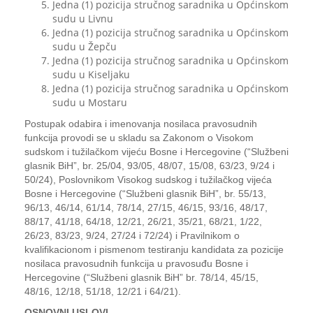
Jedna (1) pozicija stručnog saradnika u Općinskom
sudu u Livnu
Jedna (1) pozicija stručnog saradnika u Općinskom
sudu u Žepču
Jedna (1) pozicija stručnog saradnika u Općinskom
sudu u Kiseljaku
Jedna (1) pozicija stručnog saradnika u Općinskom
sudu u Mostaru
Postupak odabira i imenovanja nosilaca pravosudnih
funkcija provodi se u skladu sa Zakonom o Visokom
sudskom i tužilačkom vijeću Bosne i Hercegovine (“Službeni
glasnik BiH”, br. 25/04, 93/05, 48/07, 15/08, 63/23, 9/24 i
50/24), Poslovnikom Visokog sudskog i tužilačkog vijeća
Bosne i Hercegovine (“Službeni glasnik BiH”, br. 55/13,
96/13, 46/14, 61/14, 78/14, 27/15, 46/15, 93/16, 48/17,
88/17, 41/18, 64/18, 12/21, 26/21, 35/21, 68/21, 1/22,
26/23, 83/23, 9/24, 27/24 i 72/24) i Pravilnikom o
kvalifikacionom i pismenom testiranju kandidata za pozicije
nosilaca pravosudnih funkcija u pravosuđu Bosne i
Hercegovine (“Službeni glasnik BiH” br. 78/14, 45/15,
48/16, 12/18, 51/18, 12/21 i 64/21).
OSNOVNI USLOVI