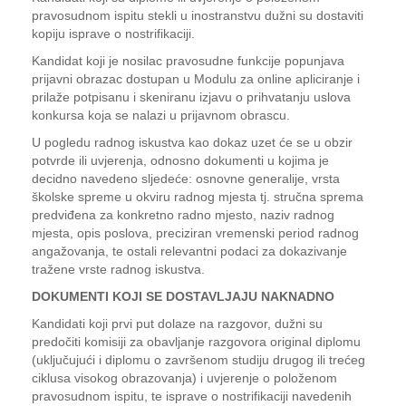
pravosudnom ispitu stekli u inostranstvu dužni su dostaviti
kopiju isprave o nostrifikaciji.
Kandidat koji je nosilac pravosudne funkcije popunjava
prijavni obrazac dostupan u Modulu za online apliciranje i
prilaže potpisanu i skeniranu izjavu o prihvatanju uslova
konkursa koja se nalazi u prijavnom obrascu.
U pogledu radnog iskustva kao dokaz uzet će se u obzir
potvrde ili uvjerenja, odnosno dokumenti u kojima je
decidno navedeno sljedeće: osnovne generalije, vrsta
školske spreme u okviru radnog mjesta tj. stručna sprema
predviđena za konkretno radno mjesto, naziv radnog
mjesta, opis poslova, preciziran vremenski period radnog
angažovanja, te ostali relevantni podaci za dokazivanje
tražene vrste radnog iskustva.
DOKUMENTI KOJI SE DOSTAVLJAJU NAKNADNO
Kandidati koji prvi put dolaze na razgovor, dužni su
predočiti komisiji za obavljanje razgovora original diplomu
(uključujući i diplomu o završenom studiju drugog ili trećeg
ciklusa visokog obrazovanja) i uvjerenje o položenom
pravosudnom ispitu, te isprave o nostrifikaciji navedenih