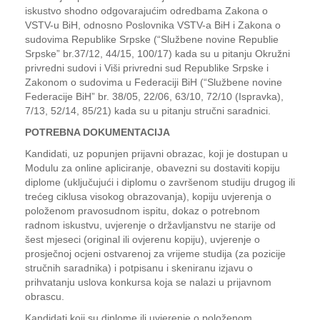
iskustvo shodno odgovarajućim odredbama Zakona o
VSTV-u BiH, odnosno Poslovnika VSTV-a BiH i Zakona o
sudovima Republike Srpske (“Službene novine Republie
Srpske” br.37/12, 44/15, 100/17) kada su u pitanju Okružni
privredni sudovi i Viši privredni sud Republike Srpske i
Zakonom o sudovima u Federaciji BiH (“Službene novine
Federacije BiH” br. 38/05, 22/06, 63/10, 72/10 (Ispravka),
7/13, 52/14, 85/21) kada su u pitanju stručni saradnici.
POTREBNA DOKUMENTACIJA
Kandidati, uz popunjen prijavni obrazac, koji je dostupan u
Modulu za online apliciranje, obavezni su dostaviti kopiju
diplome (uključujući i diplomu o završenom studiju drugog ili
trećeg ciklusa visokog obrazovanja), kopiju uvjerenja o
položenom pravosudnom ispitu, dokaz o potrebnom
radnom iskustvu, uvjerenje o državljanstvu ne starije od
šest mjeseci (original ili ovjerenu kopiju), uvjerenje o
prosječnoj ocjeni ostvarenoj za vrijeme studija (za pozicije
stručnih saradnika) i potpisanu i skeniranu izjavu o
prihvatanju uslova konkursa koja se nalazi u prijavnom
obrascu.
Kandidati koji su diplome ili uvjerenje o položenom