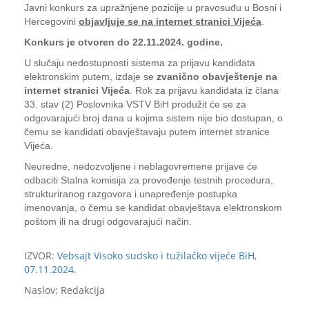
Javni konkurs za upražnjene pozicije u pravosuđu u Bosni i
Hercegovini
objavljuje se na internet stranici Vijeća
.
Konkurs je otvoren do 22.11.2024. godine.
U slučaju nedostupnosti sistema za prijavu kandidata
elektronskim putem, izdaje se
zvanično obavještenje na
internet stranici Vijeća
. Rok za prijavu kandidata iz člana
33. stav (2) Poslovnika VSTV BiH produžit će se za
odgovarajući broj dana u kojima sistem nije bio dostupan, o
čemu se kandidati obavještavaju putem internet stranice
Vijeća.
Neuredne, nedozvoljene i neblagovremene prijave će
odbaciti Stalna komisija za provođenje testnih procedura,
strukturiranog razgovora i unapređenje postupka
imenovanja, o čemu se kandidat obavještava elektronskom
poštom ili na drugi odgovarajući način.
IZVOR:
Vebsajt Visoko sudsko i tužilačko vijeće BiH,
07.11.2024.
Naslov: Redakcija