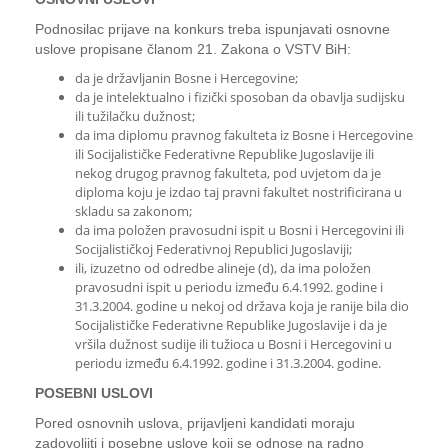
Podnosilac prijave na konkurs treba ispunjavati osnovne
uslove propisane članom 21. Zakona o VSTV BiH:
da je državljanin Bosne i Hercegovine;
da je intelektualno i fizički sposoban da obavlja sudijsku
ili tužilačku dužnost;
da ima diplomu pravnog fakulteta iz Bosne i Hercegovine
ili Socijalističke Federativne Republike Jugoslavije ili
nekog drugog pravnog fakulteta, pod uvjetom da je
diploma koju je izdao taj pravni fakultet nostrificirana u
skladu sa zakonom;
da ima položen pravosudni ispit u Bosni i Hercegovini ili
Socijalističkoj Federativnoj Republici Jugoslaviji;
ili, izuzetno od odredbe alineje (d), da ima položen
pravosudni ispit u periodu između 6.4.1992. godine i
31.3.2004. godine u nekoj od država koja je ranije bila dio
Socijalističke Federativne Republike Jugoslavije i da je
vršila dužnost sudije ili tužioca u Bosni i Hercegovini u
periodu između 6.4.1992. godine i 31.3.2004. godine.
POSEBNI USLOVI
Pored osnovnih uslova, prijavljeni kandidati moraju
zadovoljiti i posebne uslove koji se odnose na radno