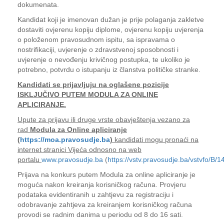
dokumenata.
Kandidat koji je imenovan dužan je prije polaganja zakletve
dostaviti ovjerenu kopiju diplome, ovjerenu kopiju uvjerenja
o položenom pravosudnom ispitu, sa ispravama o
nostrifikaciji, uvjerenje o zdravstvenoj sposobnosti i
uvjerenje o nevođenju krivičnog postupka, te ukoliko je
potrebno, potvrdu o istupanju iz članstva političke stranke.
Kandidati se prijavljuju na oglašene pozicije
ISKLJUČIVO PUTEM MODULA ZA ONLINE
APLICIRANJE.
Upute za prijavu ili druge vrste obavještenja vezano za
rad
Modula za Online apliciranje
(
https://moa.pravosudje.ba
)
kandidati mogu pronaći na
internet stranici Vijeća odnosno na web
portalu
www.pravosudje.ba
(
https://vstv.pravosudje.ba/vstvfo/B/1
Prijava na konkurs putem Modula za online apliciranje je
moguća nakon kreiranja korisničkog računa. Provjeru
podataka evidentiranih u zahtjevu za registraciju i
odobravanje zahtjeva za kreiranjem korisničkog računa
provodi se radnim danima u periodu od 8 do 16 sati.