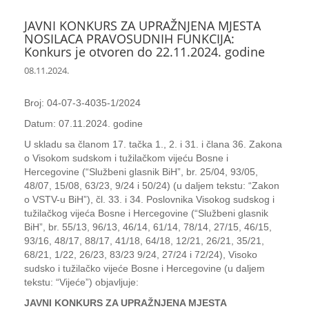
JAVNI KONKURS ZA UPRAŽNJENA MJESTA
NOSILACA PRAVOSUDNIH FUNKCIJA:
Konkurs je otvoren do 22.11.2024. godine
08.11.2024.
Broj: 04-07-3-4035-1/2024
Datum: 07.11.2024. godine
U skladu sa članom 17. tačka 1., 2. i 31. i člana 36. Zakona
o Visokom sudskom i tužilačkom vijeću Bosne i
Hercegovine (“Službeni glasnik BiH”, br. 25/04, 93/05,
48/07, 15/08, 63/23, 9/24 i 50/24) (u daljem tekstu: “Zakon
o VSTV-u BiH”), čl. 33. i 34. Poslovnika Visokog sudskog i
tužilačkog vijeća Bosne i Hercegovine (“Službeni glasnik
BiH”, br. 55/13, 96/13, 46/14, 61/14, 78/14, 27/15, 46/15,
93/16, 48/17, 88/17, 41/18, 64/18, 12/21, 26/21, 35/21,
68/21, 1/22, 26/23, 83/23 9/24, 27/24 i 72/24), Visoko
sudsko i tužilačko vijeće Bosne i Hercegovine (u daljem
tekstu: “Vijeće”) objavljuje:
JAVNI KONKURS ZA UPRAŽNJENA MJESTA