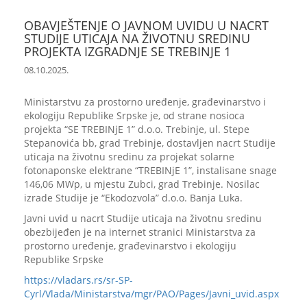
OBAVJEŠTENJE O JAVNOM UVIDU U NACRT
STUDIJE UTICAJA NA ŽIVOTNU SREDINU
PROJEKTA IZGRADNJE SE TREBINJE 1
08.10.2025.
Ministarstvu za prostorno uređenje, građevinarstvo i
ekologiju Republike Srpske je, od strane nosioca
projekta “SE TREBINjE 1” d.o.o. Trebinje, ul. Stepe
Stepanovića bb, grad Trebinje, dostavljen nacrt Studije
uticaja na životnu sredinu za projekat solarne
fotonaponske elektrane “TREBINjE 1”, instalisane snage
146,06 MWp, u mjestu Zubci, grad Trebinje. Nosilac
izrade Studije je “Ekodozvola” d.o.o. Banja Luka.
Javni uvid u nacrt Studije uticaja na životnu sredinu
obezbijeđen je na internet stranici Ministarstva za
prostorno uređenje, građevinarstvo i ekologiju
Republike Srpske
https://vladars.rs/sr-SP-
Cyrl/Vlada/Ministarstva/mgr/PAO/Pages/Javni_uvid.aspx