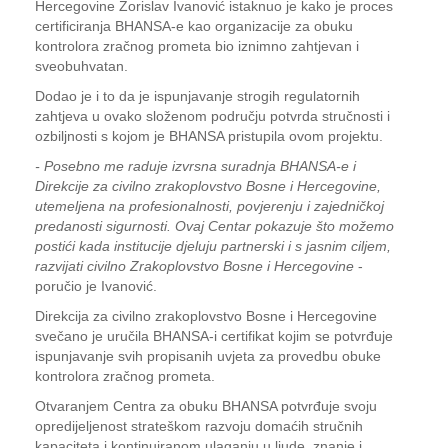
Hercegovine Zorislav Ivanović istaknuo je kako je proces
certificiranja BHANSA-e kao organizacije za obuku
kontrolora zračnog prometa bio iznimno zahtjevan i
sveobuhvatan.
Dodao je i to da je ispunjavanje strogih regulatornih
zahtjeva u ovako složenom području potvrda stručnosti i
ozbiljnosti s kojom je BHANSA pristupila ovom projektu.
- Posebno me raduje izvrsna suradnja BHANSA-e i
Direkcije za civilno zrakoplovstvo Bosne i Hercegovine,
utemeljena na profesionalnosti, povjerenju i zajedničkoj
predanosti sigurnosti. Ovaj Centar pokazuje što možemo
postići kada institucije djeluju partnerski i s jasnim ciljem,
razvijati civilno Zrakoplovstvo Bosne i Hercegovine
-
poručio je Ivanović.
Direkcija za civilno zrakoplovstvo Bosne i Hercegovine
svečano je uručila BHANSA-i certifikat kojim se potvrđuje
ispunjavanje svih propisanih uvjeta za provedbu obuke
kontrolora zračnog prometa.
Otvaranjem Centra za obuku BHANSA potvrđuje svoju
opredijeljenost strateškom razvoju domaćih stručnih
kapaciteta i kontinuiranom ulaganju u ljude, znanje i