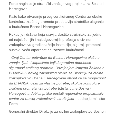
Forto naglasio je strateški značaj ovog projekta za Bosnu i
Hercegovinu.
Kaže kako otvaranje prvog certificiranog Centra za obuku
kontrolora zračnog prometa predstavlja strateško ulaganje
u budućnost Bosne i Hercegovine.
Rekao je i država koja razvija vlastite stručnjake za jednu
od najsloženijih i najodgovornijih profesija u civilnom
zrakoplovstvu gradi snažnije institucije, sigurniji prometni
sustav i veću otpornost na izazove budućnosti.
- Ovaj Centar potvrđuje da Bosna i Hercegovina ulaže u
znanje, ljude i kapacitete koji dugoročno doprinose
sigurnosti zračnog prometa. Usvajanjem izmjena Zakona o
BHANSA-i i novog zakonskog okvira za Direkciju za civilno
zrakoplovstvo Bosne i Hercegovine otvorit će se mogućnost
da BHANSA, osim za vlastite potrebe, školuje kontrolore
zračnog prometa i za potrebe tržišta, čime Bosna i
Hercegovina dobiva priliku postati regionalno prepoznatljiv
centar za razvoj zrakoplovnih stručnjaka
- dodao je ministar
Forto.
Generalni direktor Direkcije za civilno zrakoplovstvo Bosne i