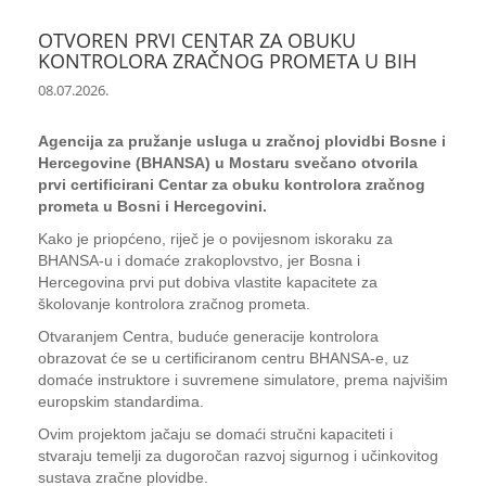
OTVOREN PRVI CENTAR ZA OBUKU
KONTROLORA ZRAČNOG PROMETA U BIH
08.07.2026.
Agencija za pružanje usluga u zračnoj plovidbi Bosne i
Hercegovine (BHANSA) u Mostaru svečano otvorila
prvi certificirani Centar za obuku kontrolora zračnog
prometa u Bosni i Hercegovini.
Kako je priopćeno, riječ je o povijesnom iskoraku za
BHANSA-u i domaće zrakoplovstvo, jer Bosna i
Hercegovina prvi put dobiva vlastite kapacitete za
školovanje kontrolora zračnog prometa.
Otvaranjem Centra, buduće generacije kontrolora
obrazovat će se u certificiranom centru BHANSA-e, uz
domaće instruktore i suvremene simulatore, prema najvišim
europskim standardima.
Ovim projektom jačaju se domaći stručni kapaciteti i
stvaraju temelji za dugoročan razvoj sigurnog i učinkovitog
sustava zračne plovidbe.