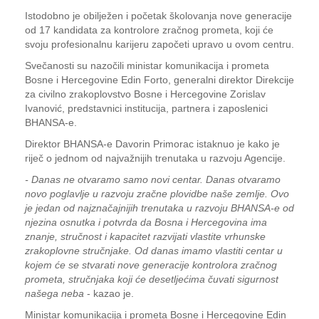
Istodobno je obilježen i početak školovanja nove generacije
od 17 kandidata za kontrolore zračnog prometa, koji će
svoju profesionalnu karijeru započeti upravo u ovom centru.
Svečanosti su nazočili ministar komunikacija i prometa
Bosne i Hercegovine Edin Forto, generalni direktor Direkcije
za civilno zrakoplovstvo Bosne i Hercegovine Zorislav
Ivanović, predstavnici institucija, partnera i zaposlenici
BHANSA-e.
Direktor BHANSA-e Davorin Primorac istaknuo je kako je
riječ o jednom od najvažnijih trenutaka u razvoju Agencije.
- Danas ne otvaramo samo novi centar. Danas otvaramo
novo poglavlje u razvoju zračne plovidbe naše zemlje. Ovo
je jedan od najznačajnijih trenutaka u razvoju BHANSA-e od
njezina osnutka i potvrda da Bosna i Hercegovina ima
znanje, stručnost i kapacitet razvijati vlastite vrhunske
zrakoplovne stručnjake. Od danas imamo vlastiti centar u
kojem će se stvarati nove generacije kontrolora zračnog
prometa, stručnjaka koji će desetljećima čuvati sigurnost
našega neba
- kazao je.
Ministar komunikacija i prometa Bosne i Hercegovine Edin