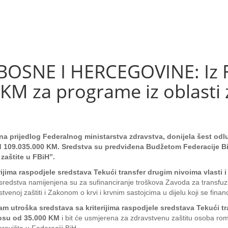
BOSNE I HERCEGOVINE: Iz 
 KM za programe iz oblasti
 na prijedlog Federalnog ministarstva zdravstva, donijela šest od
od 109.035.000 KM. Sredstva su predviđena Budžetom Federacije Bi
zaštite u FBiH”.
ijima raspodjele sredstava Tekući transfer drugim nivoima vlasti 
sredstva namijenjena su za sufinanciranje troškova Zavoda za transfuzi
venoj zaštiti i Zakonom o krvi i krvnim sastojcima u dijelu koji se fin
m utroška sredstava sa kriterijima raspodjele sredstava Tekući tr
nosu od 35.000 KM
i bit će usmjerena za zdravstvenu zaštitu osoba rom