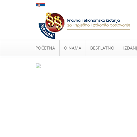
POČETNA
O NAMA
BESPLATNO
IZDANJ