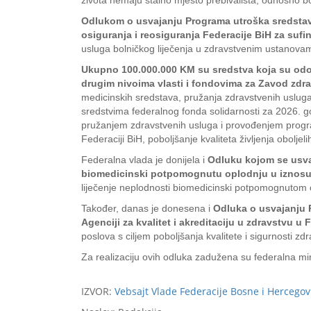
života nemaju stalno mjesto prebivališta, odnosno bo
Odlukom o usvajanju Programa utroška sredstava
osiguranja i reosiguranja Federacije BiH za sufi
usluga bolničkog liječenja u zdravstvenim ustanovam
Ukupno 100.000.000 KM su sredstva koja su odo
drugim nivoima vlasti i fondovima za Zavod zdra
medicinskih sredstava, pružanja zdravstvenih usluga
sredstvima federalnog fonda solidarnosti za 2026. g
pružanjem zdravstvenih usluga i provođenjem program
Federaciji BiH, poboljšanje kvaliteta življenja obol
Federalna vlada je donijela i
Odluku kojom se usvaj
biomedicinski potpomognutu oplodnju u iznosu
liječenje neplodnosti biomedicinski potpomognutom op
Također, danas je donesena i
Odluka o usvajanju P
Agenciji za kvalitet i akreditaciju u zdravstvu 
poslova s ciljem poboljšanja kvalitete i sigurnosti zd
Za realizaciju ovih odluka zadužena su federalna mini
IZVOR:
Vebsajt Vlade Federacije Bosne i Hercegovi