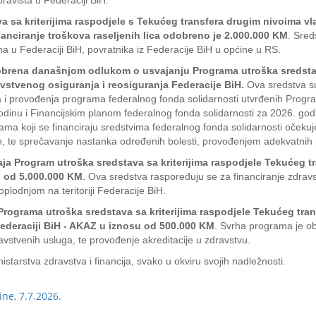
ravišta u Federaciji BiH.
 sa kriterijima raspodjele s Tekućeg transfera drugim nivoima vl
nanciranje troškova raseljenih lica odobreno je 2.000.000 KM
. Sred
a u Federaciji BiH, povratnika iz Federacije BiH u općine u RS.
brena današnjom odlukom o usvajanju Programa utroška sredstava 
vstvenog osiguranja i reosiguranja Federacije BiH.
Ova sredstva su
 i provođenja programa federalnog fonda solidarnosti utvrđenih Progra
odinu i Financijskim planom federalnog fonda solidarnosti za 2026. god
a koji se financiraju sredstvima federalnog fonda solidarnosti očekuje
jelih, te sprečavanje nastanka određenih bolesti, provođenjem adekvatni
a Program utroška sredstava sa kriterijima raspodjele Tekućeg tr
 od 5.000.000 KM
. Ova sredstva raspoređuju se za financiranje zdrav
lodnjom na teritoriji Federacije BiH.
rograma utroška sredstava sa kriterijima raspodjele Tekućeg tran
u Federaciji BiH - AKAZ u iznosu od 500.000 KM
. Svrha programa je ob
ravstvenih usluga, te provođenje akreditacije u zdravstvu.
starstva zdravstva i financija, svako u okviru svojih nadležnosti.
ne, 7.7.2026.